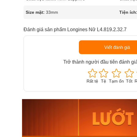
Size mặt:
33mm
Tiện ích
Đánh giá sản phẩm Longines Nữ L4.819.2.32.7
Viết đánh giá
Trở thành người đầu tiên đánh gi
Rất tệ
Tệ
Tạm ổn
Tốt
R
Orient Nam RA-
Casio N
AA0B05R19B
115D-1A
9.480.000₫
2.823.000
8.058.000₫
2.399.5
Mua ngay
Mua ng