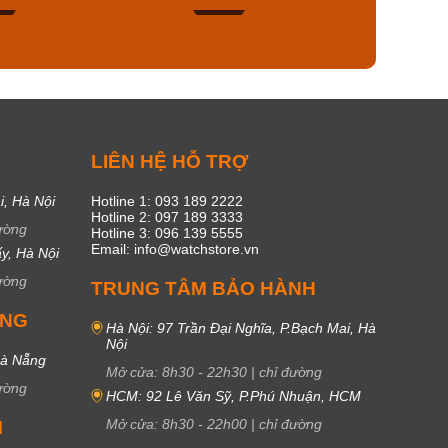
50
20
C
LIÊN HỆ HỖ TRỢ
i, Hà Nội
Hotline 1: 093 189 2222
Hotline 2: 097 189 3333
ường
Hotline 3: 096 139 5555
Email: info@watchstore.vn
y, Hà Nội
ường
TRUNG TÂM BẢO HÀNH
UNG
Hà Nội: 97 Trần Đại Nghĩa, P.Bạch Mai, Hà
Nội
Đà Nẵng
Mở cửa:
8h30
-
22h30
|
chỉ đường
ường
HCM: 92 Lê Văn Sỹ, P.Phú Nhuận, HCM
Mở cửa:
8h30
-
22h00
|
chỉ đường
M