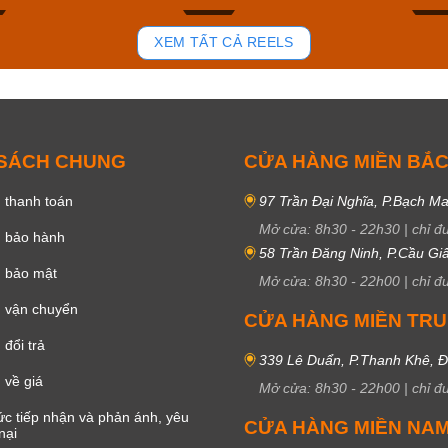
94
49
XEM TẤT CẢ REELS
 SÁCH CHUNG
CỬA HÀNG MIỀN BẮ
 thanh toán
97 Trần Đại Nghĩa, P.Bạch Ma
Mở cửa:
8h30
-
22h30
|
chỉ đ
h bảo hành
58 Trần Đăng Ninh, P.Cầu Giấ
h bảo mật
Mở cửa:
8h30
-
22h00
|
chỉ đ
 vận chuyển
CỬA HÀNG MIỀN TR
đổi trả
339 Lê Duẩn, P.Thanh Khê, 
 về giá
Mở cửa:
8h30
-
22h00
|
chỉ đ
c tiếp nhận và phản ánh, yêu
CỬA HÀNG MIỀN NA
nại