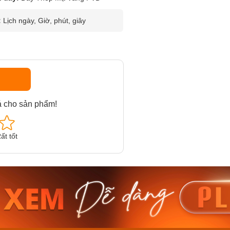
:
Lịch ngày, Giờ, phút, giây
á cho sản phẩm!
ất tốt
am MTS-
Casio Nam MTS-
Casio U
VDF
RS100L-1AVDF
230EL-
₫
4.276.000₫
2.117.0
50₫
3.634.600₫
1.799.
ay
Mua ngay
Mua 