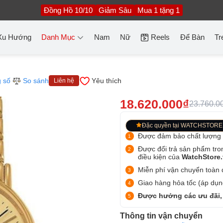
Đồng Hồ 10/10
Giảm Sâu
Mua 1 tặng 1
Xu Hướng
Danh Mục
Nam
Nữ
Reels
Để Bàn
Tr
 số
So sánh
Yêu thích
Liên hệ
18.620.000₫
23.760.0
Đặc quyền tại WATCHSTORE
Được đảm bảo chất lượng
Được đổi trả sản phẩm tro
điều kiện của
WatchStore
Miễn phí vận chuyển toàn q
Giao hàng hỏa tốc (áp dụng
Được hưởng các ưu đãi,
Thông tin vận chuyển