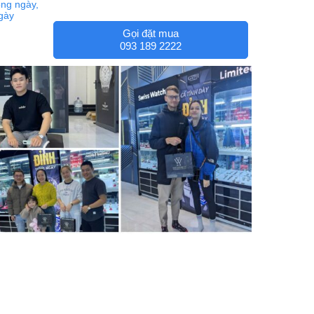
ng ngày,
ngày
Gọi đặt mua
093 189 2222