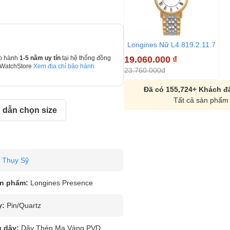
Longines Nữ L4.819.2.11.7
19.060.000
₫
o hành
1-5 năm uy tín
tại hệ thống đồng
 WatchStore
Xem địa chỉ bảo hành
23.760.000đ
Đã có 155,724+ Khách đã
Tất cả sản phẩm 
dẫn chọn size
Thụy Sỹ
n phẩm:
Longines Presence
y:
Pin/Quartz
u dây:
Dây Thép Mạ Vàng PVD