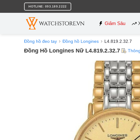
Bỏ
HOTLINE: 093.189.2222
qua
nội
dung
Giảm Sâu
Đồng hồ đeo tay
Đồng hồ Longines
L4.819.2.32.7
Đồng Hồ Longines Nữ L4.819.2.32.7
Thông