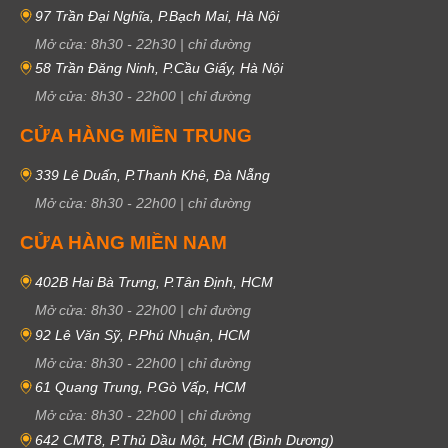
97 Trần Đại Nghĩa, P.Bạch Mai, Hà Nội
Mở cửa:
8h30
-
22h30
|
chỉ đường
58 Trần Đăng Ninh, P.Cầu Giấy, Hà Nội
Mở cửa:
8h30
-
22h00
|
chỉ đường
CỬA HÀNG MIỀN TRUNG
339 Lê Duẩn, P.Thanh Khê, Đà Nẵng
Mở cửa:
8h30
-
22h00
|
chỉ đường
CỬA HÀNG MIỀN NAM
402B Hai Bà Trưng, P.Tân Định, HCM
Mở cửa:
8h30
-
22h00
|
chỉ đường
92 Lê Văn Sỹ, P.Phú Nhuận, HCM
Mở cửa:
8h30
-
22h00
|
chỉ đường
61 Quang Trung, P.Gò Vấp, HCM
Mở cửa:
8h30
-
22h00
|
chỉ đường
642 CMT8, P.Thủ Dầu Một, HCM (Bình Dương)