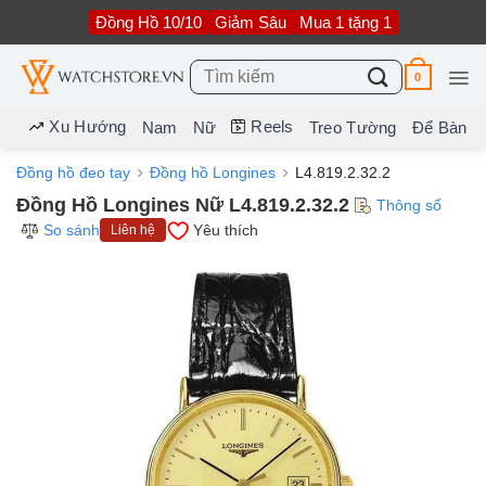
Bỏ
Đồng Hồ 10/10
Giảm Sâu
Mua 1 tặng 1
qua
nội
dung
Tìm
0
kiếm:
Xu Hướng
Reels
Nam
Nữ
Treo Tường
Để Bàn
Đồng hồ đeo tay
Đồng hồ Longines
L4.819.2.32.2
Đồng Hồ Longines Nữ L4.819.2.32.2
Thông số
So sánh
Yêu thích
Liên hệ