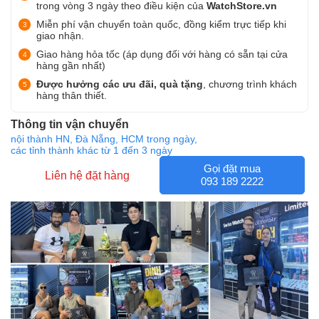
trong vòng 3 ngày theo điều kiện của
WatchStore.vn
Miễn phí vận chuyển toàn quốc, đồng kiểm trực tiếp khi
giao nhận.
Giao hàng hỏa tốc (áp dụng đối với hàng có sẵn tại cửa
hàng gần nhất)
Được hưởng các ưu đãi, quà tặng
, chương trình khách
hàng thân thiết.
Thông tin vận chuyển
nội thành HN, Đà Nẵng, HCM trong ngày,
các tỉnh thành khác từ 1 đến 3 ngày
Gọi đặt mua
Liên hệ đặt hàng
093 189 2222