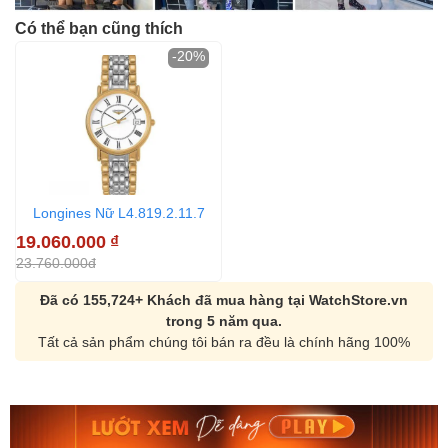
Có thể bạn cũng thích
-20%
Longines Nữ L4.819.2.11.7
19.060.000
₫
23.760.000đ
Đã có 155,724+ Khách đã mua hàng tại WatchStore.vn
trong 5 năm qua.
Tất cả sản phẩm chúng tôi bán ra đều là chính hãng 100%
Orient Nam RA-
Casio Nam MTS-
AA0B05R19B
115D-1AVDF
9.480.000₫
2.823.000₫
8.058.000₫
2.399.550₫
Mua ngay
Mua ngay