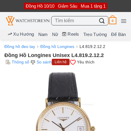
Bỏ
Đồng Hồ 10/10
Giảm Sâu
Mua 1 tặng 1
qua
nội
dung
Tìm
0
kiếm:
Xu Hướng
Reels
Nam
Nữ
Treo Tường
Để Bàn
Đồng hồ đeo tay
Đồng hồ Longines
L4.819.2.12.2
Đồng Hồ Longines Unisex L4.819.2.12.2
Thông số
So sánh
Yêu thích
Liên hệ