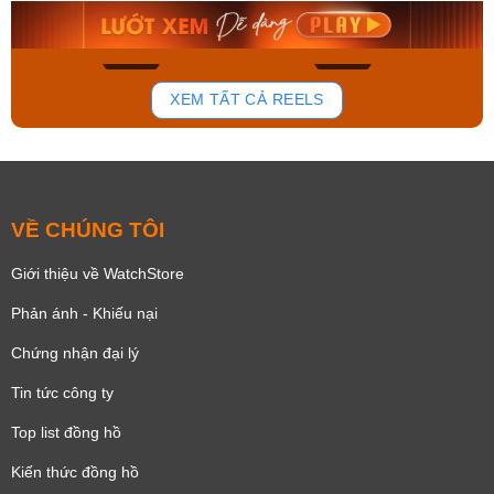
Mua ngay
Mua ngay
168
94
XEM TẤT CẢ REELS
VỀ CHÚNG TÔI
Giới thiệu về WatchStore
Phản ánh - Khiếu nại
Chứng nhận đại lý
Tin tức công ty
Top list đồng hồ
Kiến thức đồng hồ