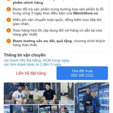
phẩm chính hãng
Được đổi trả sản phẩm trong trường hợp sản phẩm bị lỗi
trong vòng 3 ngày theo điều kiện của
WatchStore.vn
Miễn phí vận chuyển toàn quốc, đồng kiểm trực tiếp khi
giao nhận.
Giao hàng hỏa tốc (áp dụng đối với hàng có sẵn tại cửa
hàng gần nhất)
Được hưởng các ưu đãi, quà tặng
, chương trình khách
hàng thân thiết.
Thông tin vận chuyển
nội thành HN, Đà Nẵng, HCM trong ngày,
các tỉnh thành khác từ 1 đến 3 ngày
Gọi đặt mua
Liên hệ đặt hàng
093 189 2222