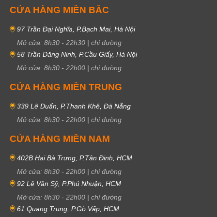
CỬA HÀNG MIỀN BẮC
97 Trần Đại Nghĩa, P.Bạch Mai, Hà Nội
Mở cửa:
8h30
-
22h30
|
chỉ đường
58 Trần Đăng Ninh, P.Cầu Giấy, Hà Nội
Mở cửa:
8h30
-
22h00
|
chỉ đường
CỬA HÀNG MIỀN TRUNG
339 Lê Duẩn, P.Thanh Khê, Đà Nẵng
Mở cửa:
8h30
-
22h00
|
chỉ đường
CỬA HÀNG MIỀN NAM
402B Hai Bà Trưng, P.Tân Định, HCM
Mở cửa:
8h30
-
22h00
|
chỉ đường
92 Lê Văn Sỹ, P.Phú Nhuận, HCM
Mở cửa:
8h30
-
22h00
|
chỉ đường
61 Quang Trung, P.Gò Vấp, HCM