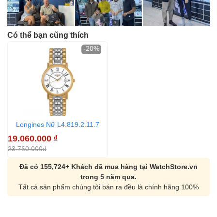
Có thể bạn cũng thích
-20%
Longines Nữ L4.819.2.11.7
19.060.000
₫
23.760.000đ
Đã có 155,724+ Khách đã mua hàng tại WatchStore.vn
trong 5 năm qua.
Tất cả sản phẩm chúng tôi bán ra đều là chính hãng 100%
Orient Nam RA-
Casio Nam MTS-
AA0B05R19B
115D-1AVDF
9.480.000₫
2.823.000₫
8.058.000₫
2.399.550₫