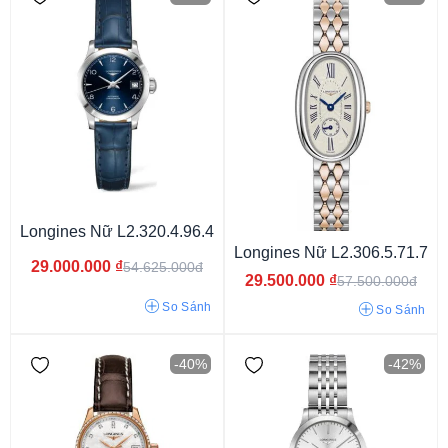
Dưới 29 mm
29 - 33 mm
33 - 37 mm
37 - 40 mm
Longines Nữ L2.320.4.96.4
Longines Nữ L2.306.5.71.7
29.000.000
₫
54.625.000đ
29.500.000
₫
57.500.000đ
So Sánh
So Sánh
-40%
-42%