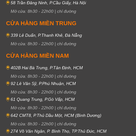
58 Trần Đăng Ninh, P.Cầu Giấy, Hà Nội
Mở cửa:
8h30
-
22h00
|
chỉ đường
CỬA HÀNG MIỀN TRUNG
339 Lê Duẩn, P.Thanh Khê, Đà Nẵng
Mở cửa:
8h30
-
22h00
|
chỉ đường
CỬA HÀNG MIỀN NAM
402B Hai Bà Trưng, P.Tân Định, HCM
Mở cửa:
8h30
-
22h00
|
chỉ đường
92 Lê Văn Sỹ, P.Phú Nhuận, HCM
Mở cửa:
8h30
-
22h00
|
chỉ đường
61 Quang Trung, P.Gò Vấp, HCM
Mở cửa:
8h30
-
22h00
|
chỉ đường
642 CMT8, P.Thủ Dầu Một, HCM (Bình Dương)
Mở cửa:
8h30
-
22h00
|
chỉ đường
274 Võ Văn Ngân, P. Bình Thọ, TP.Thủ Đức, HCM