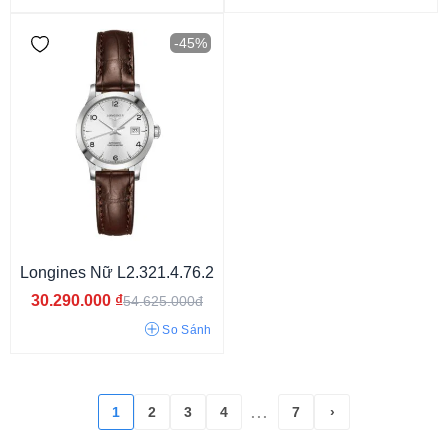
-45%
Hiện đại
Công sở
Sang chảnh
Sang trọng
Cá tính
Cổ điển
Longines Nữ L2.321.4.76.2
Thời trang
30.290.000
₫
54.625.000đ
So Sánh
1
2
3
4
7
›
...