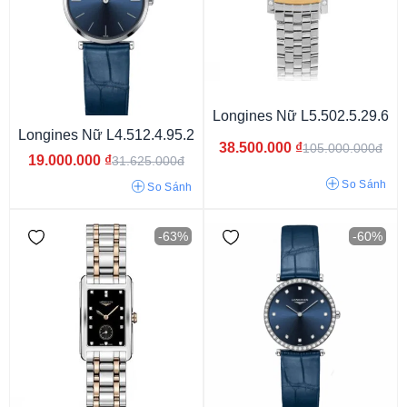
Longines Nữ L5.502.5.29.6
Longines Nữ L4.512.4.95.2
Từ 15 - 30 triệu
Từ 30 - 50 triệu
Từ 50 - 80 triệu
38.500.000
₫
105.000.000đ
19.000.000
₫
31.625.000đ
Từ 80 - 120 Triệu
Từ 120 - 150 Triệu
150 Triệu
So Sánh
So Sánh
-63%
-60%