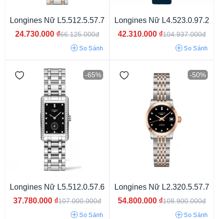
Thụy Sỹ
Trung Quốc
Thụy Điển
Longines Nữ L5.512.5.57.7
Longines Nữ L4.523.0.97.2
24.730.000
₫
42.310.000
₫
66.125.000đ
104.937.000đ
So Sánh
So Sánh
-65%
-50%
Nữ
Longines Nữ L5.512.0.57.6
Longines Nữ L2.320.5.57.7
37.780.000
₫
54.800.000
₫
107.000.000đ
108.900.000đ
So Sánh
So Sánh