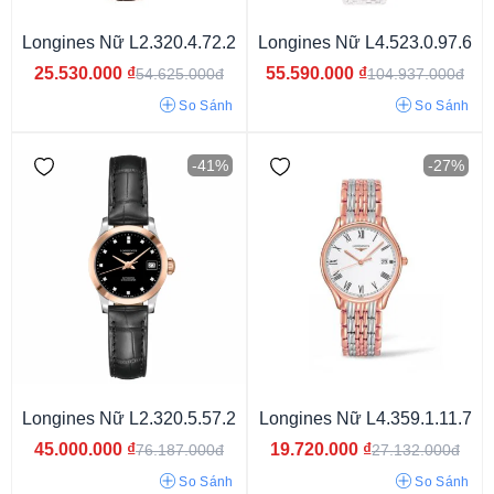
Longines Nữ L2.320.4.72.2
Longines Nữ L4.523.0.97.6
25.530.000
₫
55.590.000
₫
54.625.000đ
104.937.000đ
So Sánh
So Sánh
-41%
-27%
Kính Sapphire
Longines Nữ L2.320.5.57.2
Longines Nữ L4.359.1.11.7
45.000.000
₫
19.720.000
₫
76.187.000đ
27.132.000đ
Dây Vàng & Thép Ko Gỉ
Dây Thép Mạ Vàng PVD
So Sánh
So Sánh
Dây Thép Không Gỉ
Dây Da
Dây kim loại