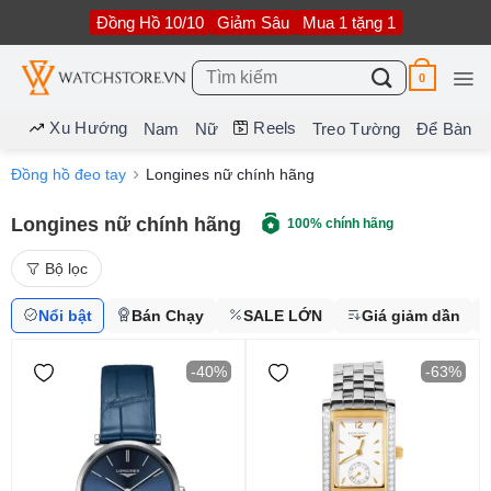
Bỏ
Đồng Hồ 10/10
Giảm Sâu
Mua 1 tặng 1
qua
nội
dung
Tìm
0
kiếm:
Xu Hướng
Reels
Nam
Nữ
Treo Tường
Để Bàn
Đồng hồ đeo tay
Longines nữ chính hãng
Longines nữ chính hãng
100% chính hãng
Bộ lọc
Nổi bật
Bán Chạy
SALE LỚN
Giá giảm dần
-40%
-63%