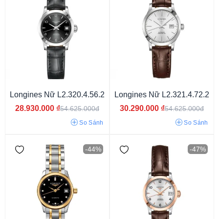
Mặt màu xanh
Mặt màu trắng
Mặt màu đen
Mặt màu đỏ
Mặt màu vàng
Mặt cát vàng
Longines Nữ L2.320.4.56.2
Longines Nữ L2.321.4.72.2
28.930.000
₫
30.290.000
₫
54.625.000đ
54.625.000đ
Mặt màu xám
Mặt màu cam
Mặt màu bạc
So Sánh
So Sánh
Mặt ngọc trai
Mặt xám ghi
Mặt khảm đá
-44%
-47%