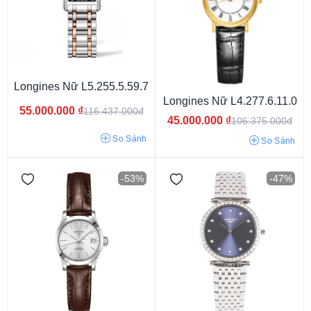
Kim (Analog)
Longines Nữ L5.255.5.59.7
Longines Nữ L4.277.6.11.0
55.000.000
₫
116.437.000đ
45.000.000
₫
106.375.000đ
So Sánh
So Sánh
-53%
-47%
Pin/Quartz
Cơ