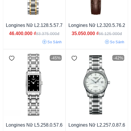
40 tiếng
64 tiếng
72 tiếng
42 tiếng
45 tiếng
Longines Nữ L2.128.5.57.7
Longines Nữ L2.320.5.76.2
46.400.000
₫
35.050.000
₫
83.375.000đ
66.125.000đ
So Sánh
So Sánh
-45%
-42%
Dây màu xanh
Dây màu đỏ
Dây màu tím
Dây màu vàng
Dây màu hồng
Dây màu trắng
Dây phối màu
Dây màu bạc
Dây màu đen
Longines Nữ L5.258.0.57.6
Longines Nữ L2.257.0.87.6
Dây nâu đậm
Dây nâu sáng