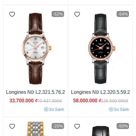
-52%
-54%
Longines Master Collection
Longines Conquest Classic
Longines Hydroconquest
Longines Dolce Vita
Longines La Grande Classique
Longines Flagship
Longines Presence
Longines Record Collection
Longines Elegant
Longines Nữ L2.321.5.76.2
Longines Nữ L2.320.5.59.2
33.700.000
₫
58.000.000
₫
70.437.000đ
126.500.000đ
So Sánh
So Sánh
-20%
-50%