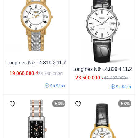
Phiên bản giới hạn
Longines Nữ L4.819.2.11.7
Longines Nữ L4.809.4.11.2
19.060.000
₫
23.760.000đ
23.500.000
₫
47.437.000đ
3atm
5atm
30atm
So Sánh
So Sánh
-53%
-58%