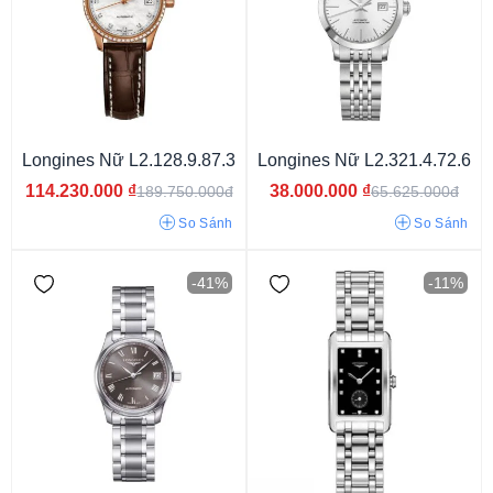
Vỏ phối màu
Vỏ màu vàng
Vỏ vàng hồng
Vỏ màu bạc
Vỏ màu trắng
Longines Nữ L2.128.9.87.3
Longines Nữ L2.321.4.72.6
114.230.000
₫
38.000.000
₫
189.750.000đ
65.625.000đ
So Sánh
So Sánh
-41%
-11%
Oval
Elip
Mặt tròn
Mặt chữ nhật