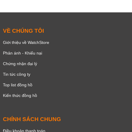
Lộ máy
VỀ CHÚNG TÔI
Giới thiệu về WatchStore
Phản ánh - Khiếu nại
Chứng nhận đại lý
Tin tức công ty
Top list đồng hồ
Kiến thức đồng hồ
Chronograph
Dạ quang
Lịch ngày
Lịch tuần trăng
Định vị GPS
Giờ, phút, giây
Giờ, phút
Small Second
CHÍNH SÁCH CHUNG
Lịch ngày đêm
Điều khoản thanh toán