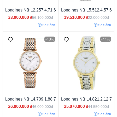
Longines Nữ L2.257.4.71.6
Longines Nữ L5.512.4.57.6
33.000.000
₫
19.510.000
₫
56.100.000đ
22.000.000đ
So Sánh
So Sánh
-43%
-44%
Longines Nữ L4.709.1.88.7
Longines Nữ L4.821.2.12.7
26.000.000
₫
25.070.000
₫
46.000.000đ
44.550.000đ
Đính đá
Số La Mã
Khảm trai
So Sánh
So Sánh