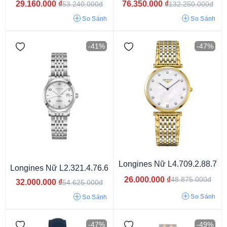
29.160.000
₫
76.350.000
₫
53.240.000đ
132.250.000đ
So Sánh
So Sánh
-41%
-47%
Longines Nữ L4.709.2.88.7
Longines Nữ L2.321.4.76.6
26.000.000
₫
48.875.000đ
32.000.000
₫
54.625.000đ
So Sánh
So Sánh
-47%
-49%