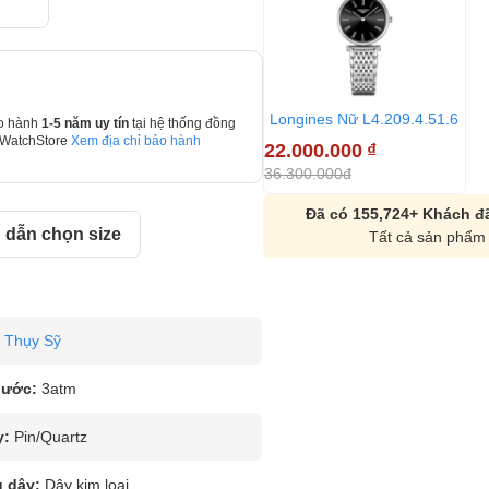
Longines Nữ L4.209.4.51.6
o hành
1-5 năm uy tín
tại hệ thống đồng
 WatchStore
Xem địa chỉ bảo hành
22.000.000
₫
36.300.000đ
Đã có 155,724+ Khách đã
dẫn chọn size
Tất cả sản phẩm 
Thụy Sỹ
nước:
3atm
y:
Pin/Quartz
u dây:
Dây kim loại