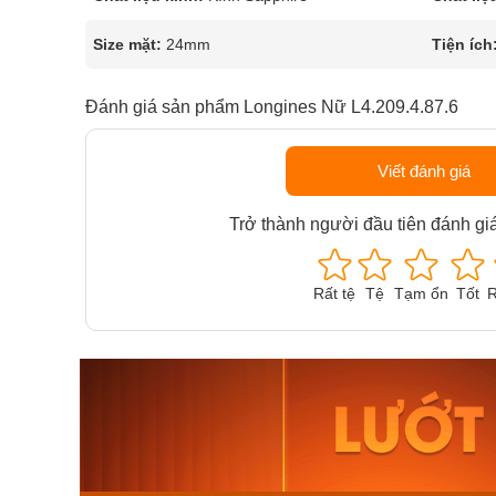
Size mặt:
24mm
Tiện ích
Đánh giá sản phẩm Longines Nữ L4.209.4.87.6
Viết đánh giá
Trở thành người đầu tiên đánh gi
Rất tệ
Tệ
Tạm ổn
Tốt
R
Orient Nam RA-
Casio N
AA0B05R19B
115D-1A
9.480.000₫
2.823.000
8.058.000₫
2.399.5
Mua ngay
Mua ng