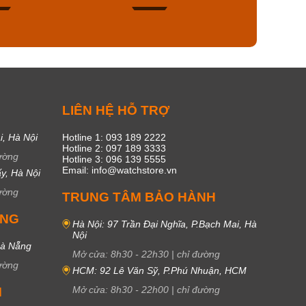
44
15
C
LIÊN HỆ HỖ TRỢ
i, Hà Nội
Hotline 1: 093 189 2222
Hotline 2: 097 189 3333
ường
Hotline 3: 096 139 5555
Email: info@watchstore.vn
y, Hà Nội
ường
TRUNG TÂM BẢO HÀNH
UNG
Hà Nội: 97 Trần Đại Nghĩa, P.Bạch Mai, Hà
Nội
Đà Nẵng
Mở cửa:
8h30
-
22h30
|
chỉ đường
ường
HCM: 92 Lê Văn Sỹ, P.Phú Nhuận, HCM
Mở cửa:
8h30
-
22h00
|
chỉ đường
M