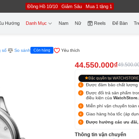
Đồng Hồ 10/10
Giảm Sâu
Mua 1 tặng 1
Xu Hướng
Danh Mục
Nam
Nữ
Reels
Để Bàn
Tr
 số
So sánh
Yêu thích
Còn hàng
44.550.000₫
49.500.0
Đặc quyền tại WATCHSTORE
Được đảm bảo chất lượng
Được đổi trả sản phẩm tro
điều kiện của
WatchStore
Miễn phí vận chuyển toàn q
Giao hàng hỏa tốc (áp dụng
Được hưởng các ưu đãi,
Thông tin vận chuyển