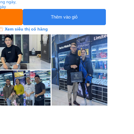
ng ngày,
ngày
Thêm vào giỏ
Xem siêu thị có hàng