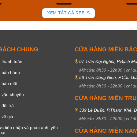
78
35
XEM TẤT CẢ REELS
 SÁCH CHUNG
CỬA HÀNG MIỀN BẮ
 thanh toán
97 Trần Đại Nghĩa, P.Bạch Ma
Mở cửa:
8h30
-
22h30
|
chỉ đ
h bảo hành
58 Trần Đăng Ninh, P.Cầu Giấ
h bảo mật
Mở cửa:
8h30
-
22h00
|
chỉ đ
 vận chuyển
CỬA HÀNG MIỀN TR
đổi trả
339 Lê Duẩn, P.Thanh Khê, 
 về giá
Mở cửa:
8h30
-
22h00
|
chỉ đ
c tiếp nhận và phản ánh, yêu
CỬA HÀNG MIỀN NA
nại