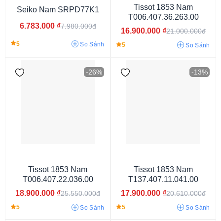
Tissot 1853 Nam
Seiko Nam SRPD77K1
T006.407.36.263.00
6.783.000
₫
7.980.000đ
16.900.000
₫
21.000.000đ
5
So Sánh
5
So Sánh
-26%
-13%
3atm
5atm
10atm
20atm
30atm
60atm
Tissot 1853 Nam
Tissot 1853 Nam
T006.407.22.036.00
T137.407.11.041.00
Kim (Analog)
18.900.000
₫
17.900.000
₫
25.550.000đ
20.610.000đ
5
5
So Sánh
So Sánh