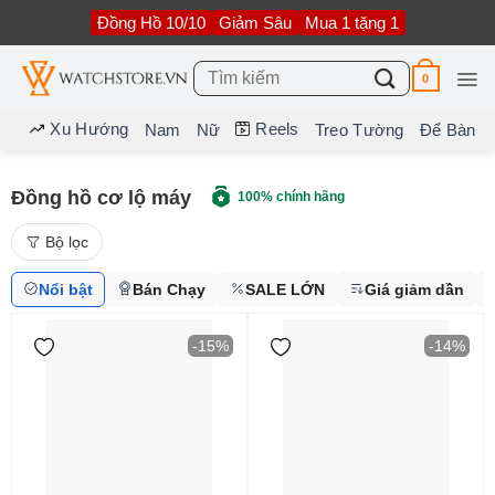
Bỏ
Đồng Hồ 10/10
Giảm Sâu
Mua 1 tặng 1
qua
nội
dung
Tìm
0
kiếm:
Xu Hướng
Reels
Nam
Nữ
Treo Tường
Để Bàn
Đồng hồ cơ lộ máy
100% chính hãng
Bộ lọc
Nổi bật
Bán Chạy
SALE LỚN
Giá giảm dần
-15%
-14%