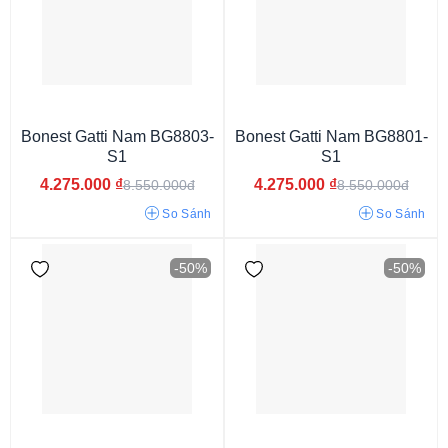
Mặt màu nâu
Mặt cát vàng
Mặt xanh lục
Mặt màu xám
Mặt rằn ri
Mặt màu cam
Mặt màu be
Mặt ngọc trai
Mặt xanh da trời
Mặt xám ghi
Mặt phối màu
Mặt khảm đá
Bonest Gatti Nam BG8803-
Bonest Gatti Nam BG8801-
S1
S1
4.275.000
₫
4.275.000
₫
8.550.000đ
8.550.000đ
So Sánh
So Sánh
-50%
-50%
40 tiếng
80 tiếng
50 tiếng
64 tiếng
72 tiếng
60 tiếng
42 tiếng
38 tiếng
45 tiếng
41 tiếng