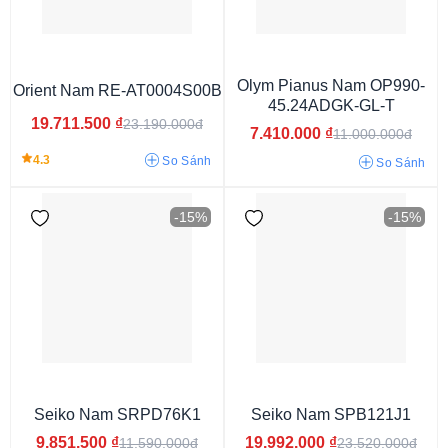
Olym Pianus Nam OP990-
Orient Nam RE-AT0004S00B
45.24ADGK-GL-T
19.711.500
₫
23.190.000đ
7.410.000
₫
11.000.000đ
4.3
So Sánh
So Sánh
Dù/Vải
Dây Thép Mạ Vàng PVD
Dây Titanium
Dây Thép Không Gỉ
Silicon
Dây Da
Dây kim loại
Dây cao su
-15%
-15%
Seiko Nam SRPD76K1
Seiko Nam SPB121J1
9mm
12mm
14mm
9.5mm
10mm
10.5mm
11mm
9.851.500
₫
19.992.000
₫
11.590.000đ
23.520.000đ