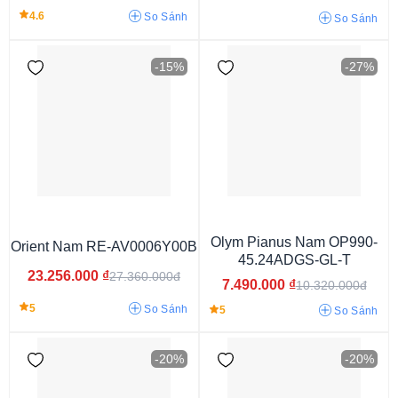
4.6
So Sánh
So Sánh
-15%
-27%
Thụy Sỹ
Mỹ
Nhật
Olym Pianus Nam OP990-
Orient Nam RE-AV0006Y00B
45.24ADGS-GL-T
Nam
Nữ
Unisex
23.256.000
₫
27.360.000đ
7.490.000
₫
10.320.000đ
5
So Sánh
5
So Sánh
-20%
-20%