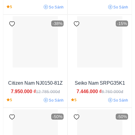
11.5mm
13mm
13.5mm
14.5mm
16mm
11.2mm
11.1mm
5
So Sánh
So Sánh
10.20mm
10.7mm
12.1mm
11.7mm
10.6mm
9.4mm
12.6mm
12.7mm
12.4mm
10.1mm
9.8mm
10.9mm
-38%
-15%
12.2mm
8.7mm
11.6mm
12.3mm
10.3mm
13.7mm
11.4mm
13.2mm
10.4mm
8.8mm
13.8mm
11.8mm
9.2mm
11.3mm
14.6 mm
15.8mm
13.4mm
14.2mm
13.3mm
11.9mm
Citizen Nam NJ0150-81Z
Seiko Nam SRPG35K1
7.950.000
₫
7.446.000
₫
12.785.000đ
8.760.000đ
5
5
So Sánh
So Sánh
-50%
-50%
Mặt xanh dương
Mặt màu xanh
Mặt màu trắng
Mặt màu đen
Mặt màu đỏ
Mặt màu vàng