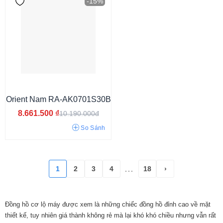
-15%
Orient Nam RA-AK0701S30B
Khảm rồng
Skeleton
Đính đá
Số La Mã
Khảm trai
8.661.500
₫
10.190.000đ
So Sánh
1
2
3
4
18
›
...
Đồng hồ cơ lộ máy được xem là những chiếc đồng hồ đỉnh cao về mặt
thiết kế, tuy nhiên giá thành không rẻ mà lại khó khó chiều nhưng vẫn rất
Quân đội
Tối giản
Hiện đại
Công sở
Sang chảnh
Thể thao