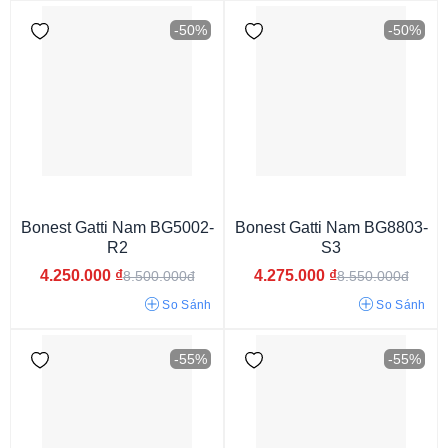
-50%
-50%
Bonest Gatti Nam BG5002-
Bonest Gatti Nam BG8803-
R2
S3
Dưới 29 mm
29 - 33 mm
33 - 37 mm
37 - 40 mm
4.250.000
₫
4.275.000
₫
8.500.000đ
8.550.000đ
40 - 42 mm
42 - 45 mm
Trên 45 mm
So Sánh
So Sánh
-55%
-55%