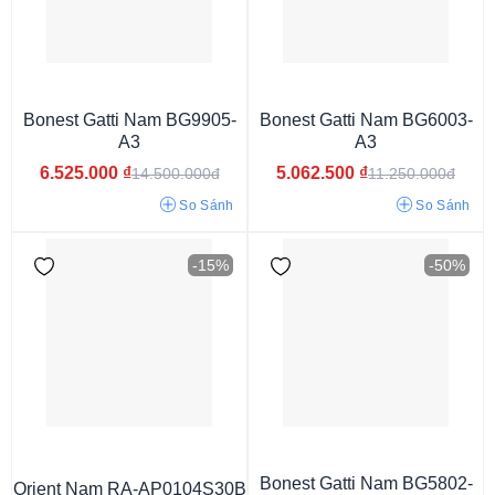
Powermatic 80
4R35A
4R36A
6R35
Bonest Gatti Nam BG9905-
Bonest Gatti Nam BG6003-
A3
A3
6.525.000
₫
5.062.500
₫
14.500.000đ
11.250.000đ
So Sánh
So Sánh
-15%
-50%
Vỏ màu xanh
Vỏ màu ghi
Vỏ màu xám
Vỏ phối màu
Vỏ màu vàng
Vỏ vàng hồng
Vỏ màu bạc
Vỏ màu trắng
Vỏ màu đen
Bonest Gatti Nam BG5802-
Orient Nam RA-AP0104S30B