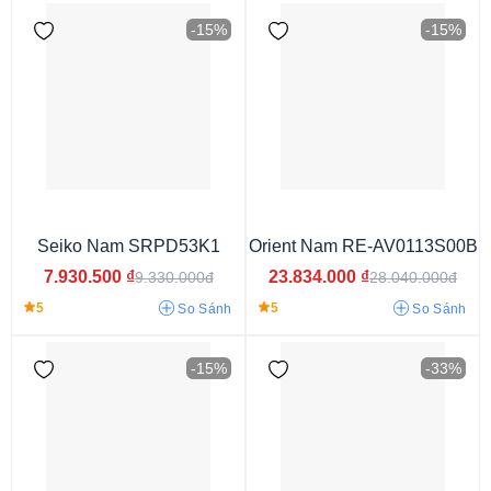
-15%
-15%
Cơ
Seiko Nam SRPD53K1
Orient Nam RE-AV0113S00B
7.930.500
₫
23.834.000
₫
9.330.000đ
28.040.000đ
5
5
So Sánh
So Sánh
-15%
-33%
Kính Khoáng
Hardlex Crystal
Kính Cong
Kính Sapphire