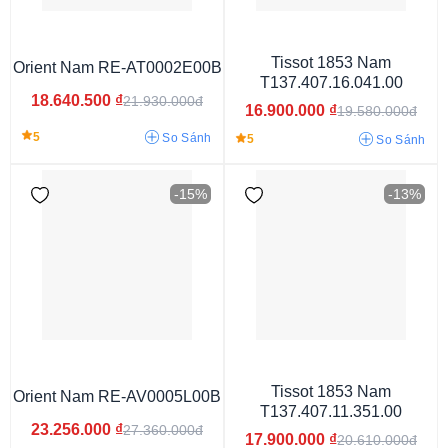
Tissot 1853 Nam
Orient Nam RE-AT0002E00B
T137.407.16.041.00
18.640.500
₫
21.930.000đ
16.900.000
₫
19.580.000đ
5
So Sánh
5
So Sánh
-15%
-13%
Dưới 1 triệu
Từ 3 - 6 triệu
Từ 6 - 9 triệu
Từ 9 - 15 triệu
Từ 15 - 30 triệu
Từ 30 - 50 triệu
Từ 50 - 80 triệu
Từ 80 - 120 Triệu
Từ 120 - 150 Triệu
150 Triệu
Tissot 1853 Nam
Orient Nam RE-AV0005L00B
T137.407.11.351.00
23.256.000
₫
27.360.000đ
17.900.000
₫
20.610.000đ