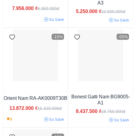
A3
7.956.000
₫
9.360.000đ
5.250.000
₫
10.500.000đ
So Sánh
So Sánh
-15%
-55%
Thùng rượu
Bát giác tròn
Bát giác
Đa giác
Mặt tròn
Mặt chữ nhật
Mặt vuông
Bonest Gatti Nam BG9005-
Orient Nam RA-AK0009T30B
A1
13.872.000
₫
16.320.000đ
8.437.500
₫
18.750.000đ
5
So Sánh
So Sánh
Đồng hồ đôi
Mới ra mắt 2024
Citizen Tsuyosa
Đồng hồ Vintage
Tissot Gentleman
Citizen Zenshin