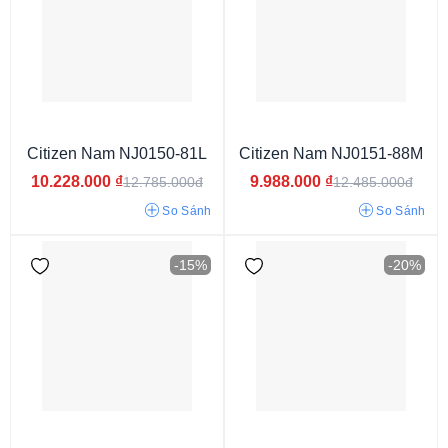
Tissot Seastar
Orient Sun & Moon
Orient Bambino
Seiko 5
Seiko Presage
Seiko Prospex
Seiko 5 Sport
Casio Edifice
Tissot Prx
Tissot Le Locle
King Seiko
Citizen Nam NJ0150-81L
Citizen Nam NJ0151-88M
10.228.000
₫
9.988.000
₫
12.785.000đ
12.485.000đ
So Sánh
So Sánh
-15%
-20%
Phiên bản giới hạn