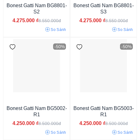
Bonest Gatti Nam BG8801-
Bonest Gatti Nam BG8801-
S2
S3
4.275.000
₫
4.275.000
₫
8.550.000đ
8.550.000đ
So Sánh
So Sánh
-50%
-50%
Dây màu xanh
Dây màu đỏ
Dây màu vàng
Dây màu trắng
Dây phối màu
Dây màu bạc
Dây màu đen
Dây nâu đậm
Dây nâu sáng
Dây xanh than
Bonest Gatti Nam BG5002-
Bonest Gatti Nam BG5003-
R1
R1
4.250.000
₫
4.250.000
₫
8.500.000đ
8.500.000đ
So Sánh
So Sánh