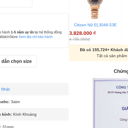
Citizen Nữ EL3048-53E
3.828.000
₫
o hành
1-5 năm uy tín
tại hệ thống đồng
 WatchStore
Xem địa chỉ bảo hành
4.785.000đ
Đã có 155,724+ Khách đã
Tất cả sản phẩm 
dẫn chọn size
Chứng
Nhật
nước:
3atm
u kính:
Kính Khoáng
:
31mm