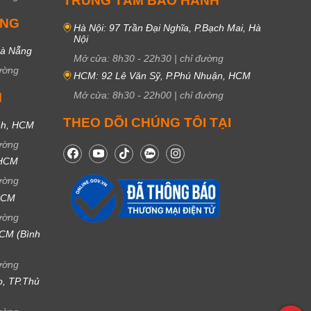
TRUNG TÂM BẢO HÀNH
UNG
Hà Nội: 97 Trần Đại Nghĩa, P.Bạch Mai, Hà
Nội
Đà Nẵng
Mở cửa:
8h30
-
22h30
|
chỉ đường
ường
HCM: 92 Lê Văn Sỹ, P.Phú Nhuận, HCM
Mở cửa:
8h30
-
22h00
|
chỉ đường
M
THEO DÕI CHÚNG TÔI TẠI
nh, HCM
ường
 HCM
ường
 HCM
ường
CM (Bình
ường
ọ, TP.Thủ