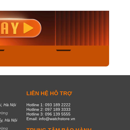
nisex AQ-
Casio Nữ LTP-V300L-
Casio
1ADF
4AUDF
1381L
00₫
1.893.000₫
1.893.
450₫
1.609.050₫
1.609
ngay
Mua ngay
Mua
49
17
C
LIÊN HỆ HỖ TRỢ
i, Hà Nội
Hotline 1: 093 189 2222
Hotline 2: 097 189 3333
ường
Hotline 3: 096 139 5555
Email: info@watchstore.vn
y, Hà Nội
ường