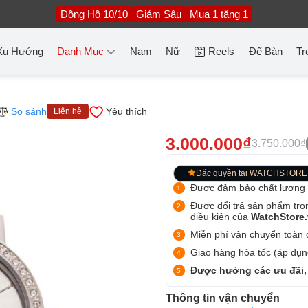
Đồng Hồ 10/10
Giảm Sâu
Mua 1 tặng 1
Xu Hướng
Danh Mục
Nam
Nữ
Reels
Để Bàn
Tr
So sánh
Yêu thích
Liên hệ
3.000.000₫
3.750.000₫
Đặc quyền tại WATCHSTORE
Được đảm bảo chất lượng
Được đổi trả sản phẩm tro
điều kiện của
WatchStore
Miễn phí vận chuyển toàn q
Giao hàng hỏa tốc (áp dụng
Được hưởng các ưu đãi,
Thông tin vận chuyển