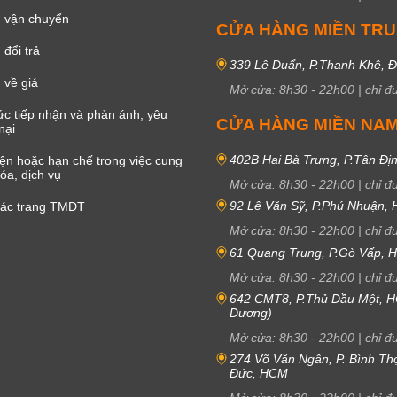
 vận chuyển
CỬA HÀNG MIỀN TR
đổi trả
339 Lê Duẩn, P.Thanh Khê, 
 về giá
Mở cửa:
8h30
-
22h00
|
chỉ đ
c tiếp nhận và phản ánh, yêu
CỬA HÀNG MIỀN NA
nại
402B Hai Bà Trưng, P.Tân Đị
iện hoặc hạn chế trong việc cung
óa, dịch vụ
Mở cửa:
8h30
-
22h00
|
chỉ đ
92 Lê Văn Sỹ, P.Phú Nhuận,
các trang TMĐT
Mở cửa:
8h30
-
22h00
|
chỉ đ
61 Quang Trung, P.Gò Vấp,
Mở cửa:
8h30
-
22h00
|
chỉ đ
642 CMT8, P.Thủ Dầu Một, H
Dương)
Mở cửa:
8h30
-
22h00
|
chỉ đ
274 Võ Văn Ngân, P. Bình Th
Đức, HCM