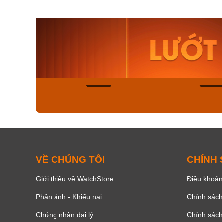
Orient Nam RA-
Casio N
AA0B05R19B
115D-1A
9.480.000₫
2.823.000
8.058.000₫
2.399.5
Mua ngay
Mua ng
150
VỀ CHÚNG TÔI
CHÍNH
Giới thiệu về WatchStore
Điều khoản
Phản ánh - Khiếu nại
Chính sác
Chứng nhận đại lý
Chính sác