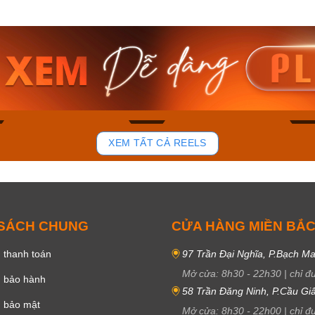
am MTS-
Casio Nam MTS-
Casio U
VDF
RS100L-1AVDF
230EL-
₫
4.276.000₫
2.117.0
50₫
3.634.600₫
1.799.
ay
Mua ngay
Mua 
84
43
XEM TẤT CẢ REELS
 SÁCH CHUNG
CỬA HÀNG MIỀN BẮ
 thanh toán
97 Trần Đại Nghĩa, P.Bạch Ma
Mở cửa:
8h30
-
22h30
|
chỉ đ
h bảo hành
58 Trần Đăng Ninh, P.Cầu Giấ
h bảo mật
Mở cửa:
8h30
-
22h00
|
chỉ đ