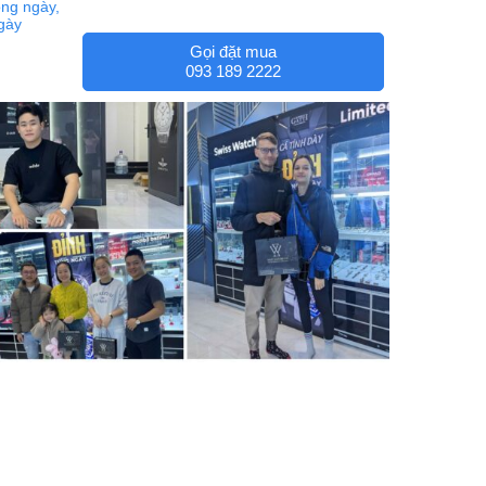
ng ngày,
ngày
Gọi đặt mua
093 189 2222