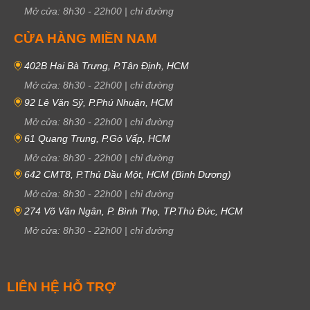
Mở cửa:
8h30
-
22h00
|
chỉ đường
CỬA HÀNG MIỀN NAM
402B Hai Bà Trưng, P.Tân Định, HCM
Mở cửa:
8h30
-
22h00
|
chỉ đường
92 Lê Văn Sỹ, P.Phú Nhuận, HCM
Mở cửa:
8h30
-
22h00
|
chỉ đường
61 Quang Trung, P.Gò Vấp, HCM
Mở cửa:
8h30
-
22h00
|
chỉ đường
642 CMT8, P.Thủ Dầu Một, HCM (Bình Dương)
Mở cửa:
8h30
-
22h00
|
chỉ đường
274 Võ Văn Ngân, P. Bình Thọ, TP.Thủ Đức, HCM
Mở cửa:
8h30
-
22h00
|
chỉ đường
LIÊN HỆ HỖ TRỢ