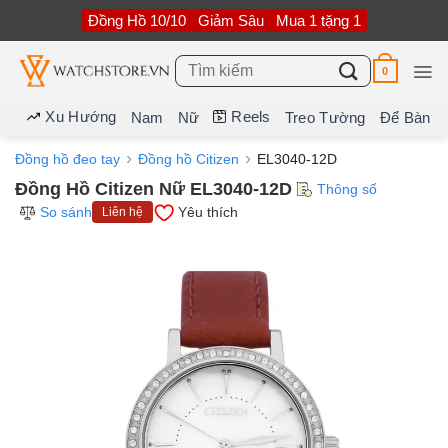
Bỏ
Đồng Hồ 10/10
Giảm Sâu
Mua 1 tặng 1
qua
nội
dung
Tìm
0
kiếm:
Xu Hướng
Reels
Nam
Nữ
Treo Tường
Để Bàn
Đồng hồ đeo tay
Đồng hồ Citizen
EL3040-12D
Đồng Hồ Citizen Nữ EL3040-12D
Thông số
So sánh
Yêu thích
Liên hệ