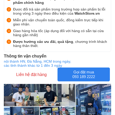
phẩm chính hãng
Được đổi trả sản phẩm trong trường hợp sản phẩm bị lỗi
trong vòng 3 ngày theo điều kiện của
WatchStore.vn
Miễn phí vận chuyển toàn quốc, đồng kiểm trực tiếp khi
giao nhận.
Giao hàng hỏa tốc (áp dụng đối với hàng có sẵn tại cửa
hàng gần nhất)
Được hưởng các ưu đãi, quà tặng
, chương trình khách
hàng thân thiết.
Thông tin vận chuyển
nội thành HN, Đà Nẵng, HCM trong ngày,
các tỉnh thành khác từ 1 đến 3 ngày
Gọi đặt mua
Liên hệ đặt hàng
093 189 2222