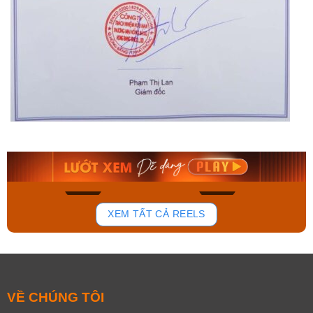
Orient Nam RA-
Casio Nam MTS-
AA0B05R19B
115D-1AVDF
9.480.000₫
2.823.000₫
8.058.000₫
2.399.550₫
Mua ngay
Mua ngay
140
83
XEM TẤT CẢ REELS
VỀ CHÚNG TÔI