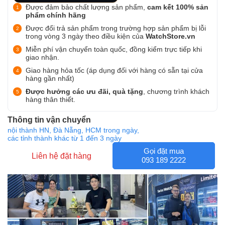
Được đảm bảo chất lượng sản phẩm,
cam kết 100% sản
phẩm chính hãng
Được đổi trả sản phẩm trong trường hợp sản phẩm bị lỗi
trong vòng 3 ngày theo điều kiện của
WatchStore.vn
Miễn phí vận chuyển toàn quốc, đồng kiểm trực tiếp khi
giao nhận.
Giao hàng hỏa tốc (áp dụng đối với hàng có sẵn tại cửa
hàng gần nhất)
Được hưởng các ưu đãi, quà tặng
, chương trình khách
hàng thân thiết.
Thông tin vận chuyển
nội thành HN, Đà Nẵng, HCM trong ngày,
các tỉnh thành khác từ 1 đến 3 ngày
Gọi đặt mua
Liên hệ đặt hàng
093 189 2222