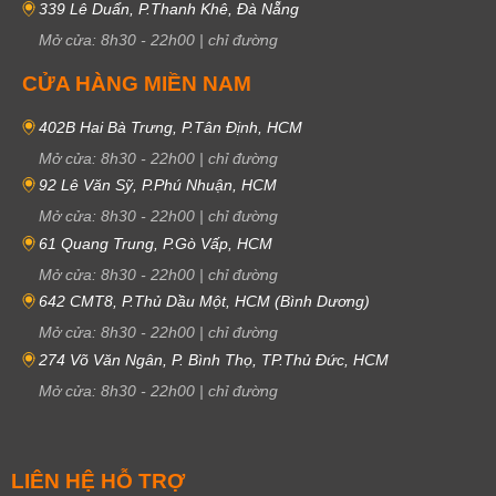
339 Lê Duẩn, P.Thanh Khê, Đà Nẵng
Mở cửa:
8h30
-
22h00
|
chỉ đường
CỬA HÀNG MIỀN NAM
402B Hai Bà Trưng, P.Tân Định, HCM
Mở cửa:
8h30
-
22h00
|
chỉ đường
92 Lê Văn Sỹ, P.Phú Nhuận, HCM
Mở cửa:
8h30
-
22h00
|
chỉ đường
61 Quang Trung, P.Gò Vấp, HCM
Mở cửa:
8h30
-
22h00
|
chỉ đường
642 CMT8, P.Thủ Dầu Một, HCM (Bình Dương)
Mở cửa:
8h30
-
22h00
|
chỉ đường
274 Võ Văn Ngân, P. Bình Thọ, TP.Thủ Đức, HCM
Mở cửa:
8h30
-
22h00
|
chỉ đường
LIÊN HỆ HỖ TRỢ