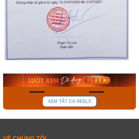
Orient Nam RA-
Casio Nam MTS-
AA0B05R19B
115D-1AVDF
9.480.000₫
2.823.000₫
8.058.000₫
2.399.550₫
Mua ngay
Mua ngay
173
98
XEM TẤT CẢ REELS
VỀ CHÚNG TÔI