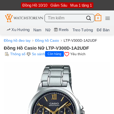
Bỏ
Đồng Hồ 10/10
Giảm Sâu
Mua 1 tặng 1
qua
nội
dung
Tìm
0
kiếm:
Xu Hướng
Reels
Nam
Nữ
Treo Tường
Để Bàn
Đồng hồ đeo tay
Đồng hồ Casio
LTP-V300D-1A2UDF
Đồng Hồ Casio Nữ LTP-V300D-1A2UDF
Thông số
So sánh
Yêu thích
Còn hàng