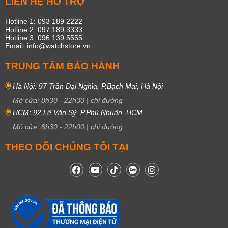
LIÊN HỆ HỖ TRỢ
Hotline 1: 093 189 2222
Hotline 2: 097 189 3333
Hotline 3: 096 139 5555
Email: info@watchstore.vn
TRUNG TÂM BẢO HÀNH
Hà Nội: 97 Trần Đại Nghĩa, P.Bạch Mai, Hà Nội
Mở cửa:
8h30
-
22h30
|
chỉ đường
HCM: 92 Lê Văn Sỹ, P.Phú Nhuận, HCM
Mở cửa:
8h30
-
22h00
|
chỉ đường
THEO DÕI CHÚNG TÔI TẠI