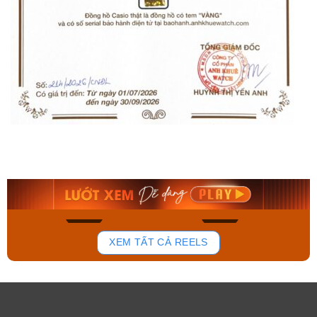
Orient Nam RA-
Casio Nam MTS-
AA0B05R19B
115D-1AVDF
9.480.000₫
2.823.000₫
8.058.000₫
2.399.550₫
Mua ngay
Mua ngay
181
102
XEM TẤT CẢ REELS