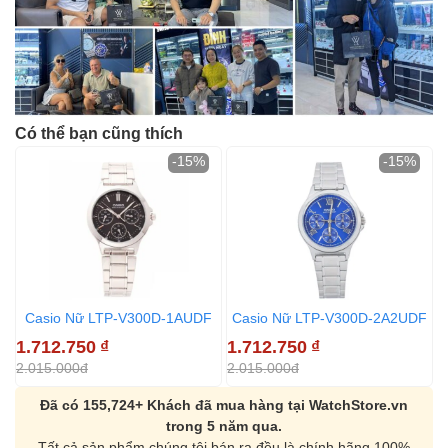
Có thể bạn cũng thích
-15%
-15%
Casio Nữ LTP-V300D-1AUDF
Casio Nữ LTP-V300D-2A2UDF
1.712.750
₫
1.712.750
₫
1
2.015.000đ
2.015.000đ
2
Đã có 155,724+ Khách đã mua hàng tại WatchStore.vn
trong 5 năm qua.
Tất cả sản phẩm chúng tôi bán ra đều là chính hãng 100%