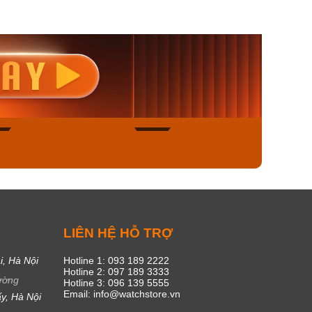
nisex AQ-
Casio Nữ LTP-V300L-
Casio
1ADF
4AUDF
1381L
00₫
1.893.000₫
1.893.
450₫
1.609.050₫
1.609
ngay
Mua ngay
Mua
49
17
C
LIÊN HỆ HỖ TRỢ
i, Hà Nội
Hotline 1: 093 189 2222
Hotline 2: 097 189 3333
ường
Hotline 3: 096 139 5555
Email: info@watchstore.vn
y, Hà Nội