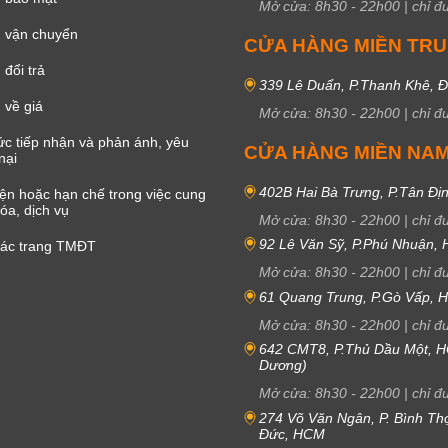
Mở cửa:
8h30
-
22h00
|
chỉ đ
 vận chuyển
CỬA HÀNG MIỀN TR
đổi trả
339 Lê Duẩn, P.Thanh Khê, 
 về giá
Mở cửa:
8h30
-
22h00
|
chỉ đ
c tiếp nhận và phản ánh, yêu
CỬA HÀNG MIỀN NA
nại
402B Hai Bà Trưng, P.Tân Đị
iện hoặc hạn chế trong việc cung
óa, dịch vụ
Mở cửa:
8h30
-
22h00
|
chỉ đ
92 Lê Văn Sỹ, P.Phú Nhuận,
các trang TMĐT
Mở cửa:
8h30
-
22h00
|
chỉ đ
61 Quang Trung, P.Gò Vấp,
Mở cửa:
8h30
-
22h00
|
chỉ đ
642 CMT8, P.Thủ Dầu Một, H
Dương)
Mở cửa:
8h30
-
22h00
|
chỉ đ
274 Võ Văn Ngân, P. Bình Th
Đức, HCM