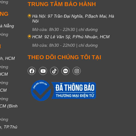
ường
TRUNG TÂM BẢO HÀNH
UNG
Hà Nội: 97 Trần Đại Nghĩa, P.Bạch Mai, Hà
Nội
Đà Nẵng
Mở cửa:
8h30
-
22h30
|
chỉ đường
ường
HCM: 92 Lê Văn Sỹ, P.Phú Nhuận, HCM
Mở cửa:
8h30
-
22h00
|
chỉ đường
M
THEO DÕI CHÚNG TÔI TẠI
nh, HCM
ường
 HCM
ường
 HCM
ường
CM (Bình
ường
ọ, TP.Thủ