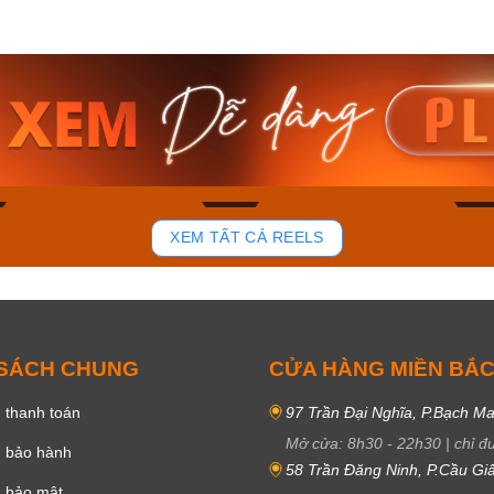
am MTS-
Casio Nam MTS-
Casio U
VDF
RS100L-1AVDF
230EL-
₫
4.276.000₫
2.117.0
50₫
3.634.600₫
1.799.
ay
Mua ngay
Mua 
84
43
XEM TẤT CẢ REELS
 SÁCH CHUNG
CỬA HÀNG MIỀN BẮ
 thanh toán
97 Trần Đại Nghĩa, P.Bạch Ma
Mở cửa:
8h30
-
22h30
|
chỉ đ
h bảo hành
58 Trần Đăng Ninh, P.Cầu Giấ
h bảo mật