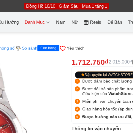
Đồng Hồ 10/10
Giảm Sâu
Mua 1 tặng 1
Xu Hướng
Danh Mục
Nam
Nữ
Reels
Để Bàn
Tr
hông số
So sánh
Yêu thích
Còn hàng
1.712.750₫
2.015.000₫
Đặc quyền tại WATCHSTORE
Được đảm bảo chất lượng
Được đổi trả sản phẩm tro
điều kiện của
WatchStore
Miễn phí vận chuyển toàn q
Giao hàng hỏa tốc (áp dụng
Được hưởng các ưu đãi,
Thông tin vận chuyển