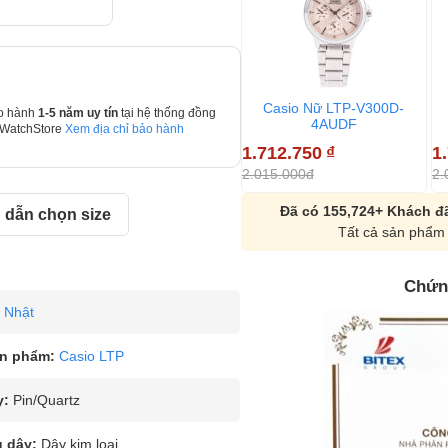
Casio Nữ LTP-V300D-
o hành
1-5 năm uy tín
tại hệ thống đồng
4AUDF
 WatchStore
Xem địa chỉ bảo hành
1.712.750
₫
1
2.015.000đ
2.
Đã có 155,724+ Khách đã
dẫn chọn size
Tất cả sản phẩm 
Chứn
Nhật
n phẩm:
Casio LTP
y:
Pin/Quartz
u dây:
Dây kim loại