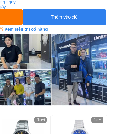
ng ngày,
ngày
Thêm vào giỏ
Xem siêu thị có hàng
-15%
-15%