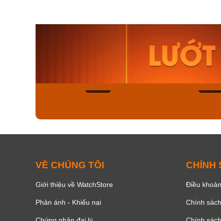
Orient Nam RA-
Casio N
AA0B05R19B
115D-1A
9.480.000₫
2.823.000
8.058.000₫
2.399.5
Mua ngay
Mua ng
150
VỀ CHÚNG TÔI
CHÍNH
Giới thiệu về WatchStore
Điều khoản
Phản ánh - Khiếu nại
Chính sác
Chứng nhận đại lý
Chính sác