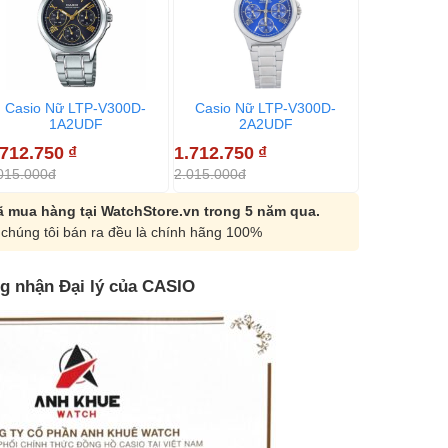
Casio Nữ LTP-V300D-
Casio Nữ LTP-V300D-
Casio Nữ
1A2UDF
2A2UDF
7A
.712.750
₫
1.712.750
₫
1.712.750
015.000đ
2.015.000đ
2.015.000đ
 mua hàng tại WatchStore.vn trong 5 năm qua.
chúng tôi bán ra đều là chính hãng 100%
g nhận Đại lý của CASIO