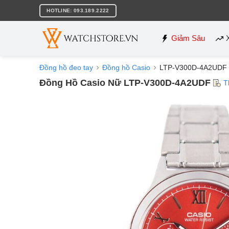
Bỏ
HOTLINE: 093.189.2222
qua
nội
dung
Giảm Sâu
Đồng hồ đeo tay
Đồng hồ Casio
LTP-V300D-4A2UDF
Đồng Hồ Casio Nữ LTP-V300D-4A2UDF
T