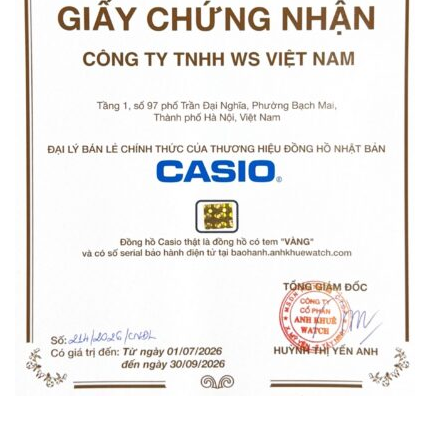
Orient Nam RA-
Casio Nam MTS-
AA0B05R19B
115D-1AVDF