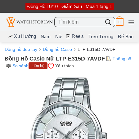
Bỏ
Đồng Hồ 10/10
Giảm Sâu
Mua 1 tặng 1
qua
nội
dung
Tìm
0
kiếm:
Xu Hướng
Reels
Nam
Nữ
Treo Tường
Để Bàn
Đồng hồ đeo tay
Đồng hồ Casio
LTP-E315D-7AVDF
Đồng Hồ Casio Nữ LTP-E315D-7AVDF
Thông số
So sánh
Yêu thích
Liên hệ