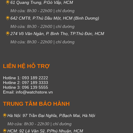
61 Quang Trung, P.Gò Vấp, HCM
Mở cửa:
8h30
-
22h00
|
chỉ đường
642 CMT8, P.Thủ Dầu Một, HCM (Bình Dương)
Mở cửa:
8h30
-
22h00
|
chỉ đường
274 Võ Văn Ngân, P. Bình Thọ, TP.Thủ Đức, HCM
Mở cửa:
8h30
-
22h00
|
chỉ đường
LIÊN HỆ HỖ TRỢ
Hotline 1: 093 189 2222
Hotline 2: 097 189 3333
Hotline 3: 096 139 5555
Email: info@watchstore.vn
TRUNG TÂM BẢO HÀNH
Hà Nội: 97 Trần Đại Nghĩa, P.Bạch Mai, Hà Nội
Mở cửa:
8h30
-
22h30
|
chỉ đường
HCM: 92 Lê Văn Sỹ, P.Phú Nhuận, HCM