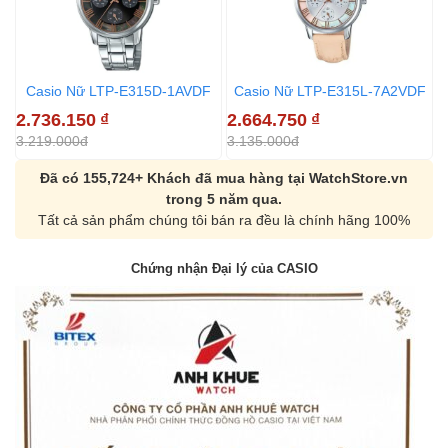
Casio Nữ LTP-E315D-1AVDF
Casio Nữ LTP-E315L-7A2VDF
2.736.150
₫
2.664.750
₫
3.219.000đ
3.135.000đ
Đã có 155,724+ Khách đã mua hàng tại WatchStore.vn
trong 5 năm qua.
Tất cả sản phẩm chúng tôi bán ra đều là chính hãng 100%
Chứng nhận Đại lý của CASIO