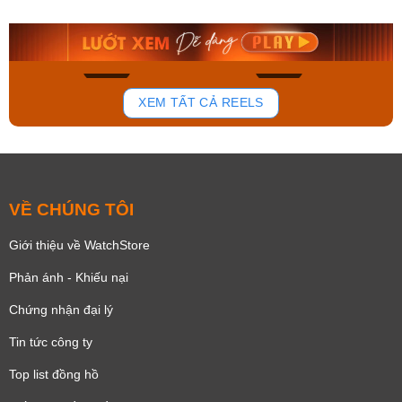
9.480.000₫
2.823.000₫
8.058.000₫
2.399.550₫
Mua ngay
Mua ngay
136
81
XEM TẤT CẢ REELS
VỀ CHÚNG TÔI
Giới thiệu về WatchStore
Phản ánh - Khiếu nại
Chứng nhận đại lý
Tin tức công ty
Top list đồng hồ