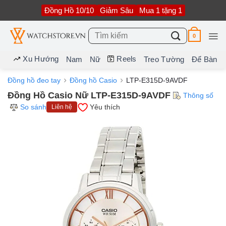
Bỏ
Đồng Hồ 10/10
Giảm Sâu
Mua 1 tặng 1
qua
nội
dung
Tìm
0
kiếm:
Xu Hướng
Reels
Nam
Nữ
Treo Tường
Để Bàn
Đồng hồ đeo tay
Đồng hồ Casio
LTP-E315D-9AVDF
Đồng Hồ Casio Nữ LTP-E315D-9AVDF
Thông số
So sánh
Yêu thích
Liên hệ