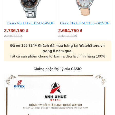
Casio Nữ LTP-E315D-1AVDF
Casio Nữ LTP-E315L-7A2VDF
2.736.150
₫
2.664.750
₫
3.219.000đ
3.135.000đ
Đã có 155,724+ Khách đã mua hàng tại WatchStore.vn
trong 5 năm qua.
Tất cả sản phẩm chúng tôi bán ra đều là chính hãng 100%
Chứng nhận Đại lý của CASIO