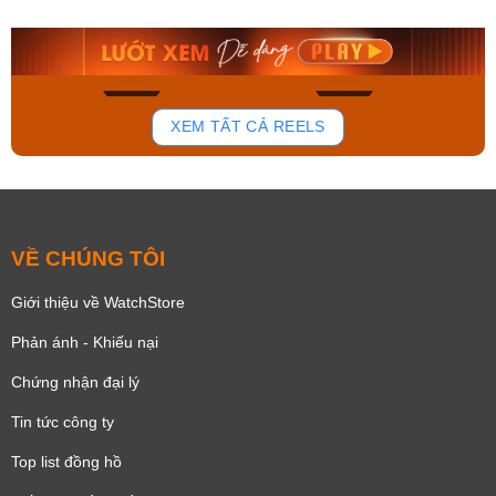
9.480.000₫
2.823.000₫
8.058.000₫
2.399.550₫
Mua ngay
Mua ngay
150
85
XEM TẤT CẢ REELS
VỀ CHÚNG TÔI
Giới thiệu về WatchStore
Phản ánh - Khiếu nại
Chứng nhận đại lý
Tin tức công ty
Top list đồng hồ