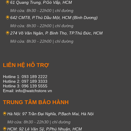
61 Quang Trung, P.Gò Vấp, HCM
Mở cửa:
8h30
-
22h00
|
chỉ đường
642 CMT8, P.Thủ Dầu Một, HCM (Bình Dương)
Mở cửa:
8h30
-
22h00
|
chỉ đường
274 Võ Văn Ngân, P. Bình Thọ, TP.Thủ Đức, HCM
Mở cửa:
8h30
-
22h00
|
chỉ đường
LIÊN HỆ HỖ TRỢ
Hotline 1: 093 189 2222
Hotline 2: 097 189 3333
Hotline 3: 096 139 5555
Email: info@watchstore.vn
TRUNG TÂM BẢO HÀNH
Hà Nội: 97 Trần Đại Nghĩa, P.Bạch Mai, Hà Nội
Mở cửa:
8h30
-
22h30
|
chỉ đường
HCM: 92 Lê Văn Sỹ, P.Phú Nhuận, HCM