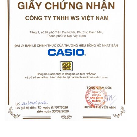
Orient Nam RA-
Casio Nam MTS-
AA0B05R19B
115D-1AVDF