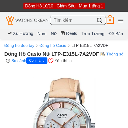
Bỏ
Đồng Hồ 10/10
Giảm Sâu
Mua 1 tặng 1
qua
nội
dung
Tìm
0
kiếm:
Xu Hướng
Reels
Nam
Nữ
Treo Tường
Để Bàn
Đồng hồ đeo tay
Đồng hồ Casio
LTP-E315L-7A2VDF
Đồng Hồ Casio Nữ LTP-E315L-7A2VDF
Thông số
So sánh
Yêu thích
Còn hàng