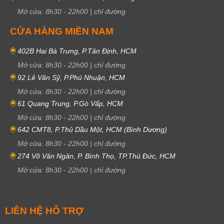
Mở cửa:
8h30
-
22h00
|
chỉ đường
CỬA HÀNG MIỀN NAM
402B Hai Bà Trưng, P.Tân Định, HCM
Mở cửa:
8h30
-
22h00
|
chỉ đường
92 Lê Văn Sỹ, P.Phú Nhuận, HCM
Mở cửa:
8h30
-
22h00
|
chỉ đường
61 Quang Trung, P.Gò Vấp, HCM
Mở cửa:
8h30
-
22h00
|
chỉ đường
642 CMT8, P.Thủ Dầu Một, HCM (Bình Dương)
Mở cửa:
8h30
-
22h00
|
chỉ đường
274 Võ Văn Ngân, P. Bình Thọ, TP.Thủ Đức, HCM
Mở cửa:
8h30
-
22h00
|
chỉ đường
LIÊN HỆ HỖ TRỢ