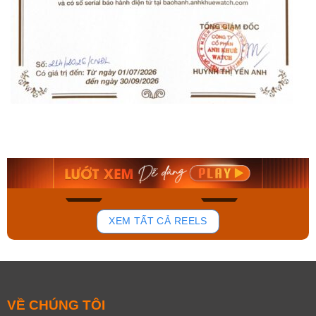
Orient Nam RA-
Casio Nam MTS-
AA0B05R19B
115D-1AVDF
9.480.000₫
2.823.000₫
8.058.000₫
2.399.550₫
Mua ngay
Mua ngay
154
87
XEM TẤT CẢ REELS
VỀ CHÚNG TÔI