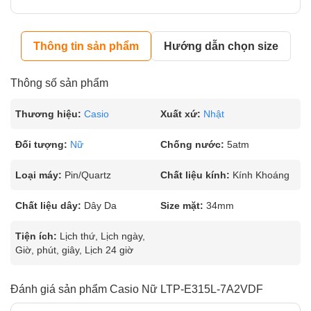
Thông tin sản phẩm
Hướng dẫn chọn size
Thông số sản phẩm
Thương hiệu:
Casio
Xuất xứ:
Nhật
Đối tượng:
Nữ
Chống nước:
5atm
Loại máy:
Pin/Quartz
Chất liệu kính:
Kính Khoáng
Chất liệu dây:
Dây Da
Size mặt:
34mm
Tiện ích:
Lịch thứ, Lịch ngày,
Giờ, phút, giây, Lịch 24 giờ
Đánh giá sản phẩm Casio Nữ LTP-E315L-7A2VDF