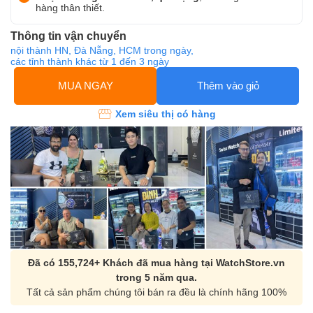
hàng thân thiết.
Thông tin vận chuyển
nội thành HN, Đà Nẵng, HCM trong ngày,
các tỉnh thành khác từ 1 đến 3 ngày
MUA NGAY
Thêm vào giỏ
Xem siêu thị có hàng
Đã có 155,724+ Khách đã mua hàng tại WatchStore.vn
trong 5 năm qua.
Tất cả sản phẩm chúng tôi bán ra đều là chính hãng 100%