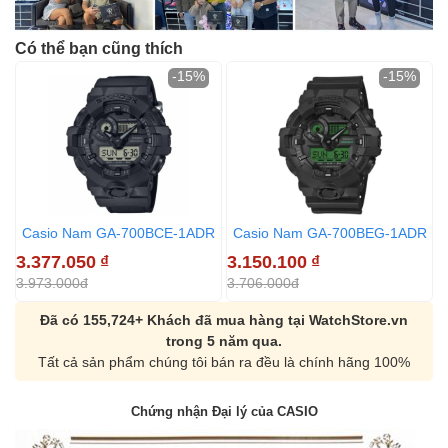
Có thể bạn cũng thích
-15%
-15%
Casio Nam GA-700BCE-1ADR
Casio Nam GA-700BEG-1ADR
3.377.050
₫
3.150.100
₫
3
3.973.000đ
3.706.000đ
4
Đã có 155,724+ Khách đã mua hàng tại WatchStore.vn
trong 5 năm qua.
Tất cả sản phẩm chúng tôi bán ra đều là chính hãng 100%
Chứng nhận Đại lý của CASIO