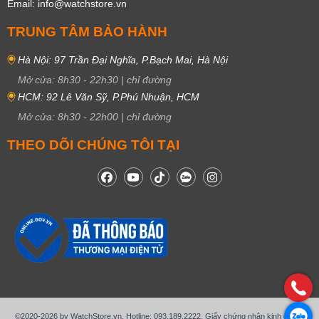
Email: info@watchstore.vn
TRUNG TÂM BẢO HÀNH
Hà Nội: 97 Trần Đại Nghĩa, P.Bạch Mai, Hà Nội
Mở cửa:
8h30
-
22h30
|
chỉ đường
HCM: 92 Lê Văn Sỹ, P.Phú Nhuận, HCM
Mở cửa:
8h30
-
22h00
|
chỉ đường
THEO DÕI CHÚNG TÔI TẠI
©2020-2026 by WatchStore.vn. Hotline: 093.189.2222. Giấy chứng nhận kinh doanh