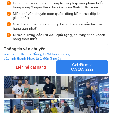
Được đổi trả sản phẩm trong trường hợp sản phẩm bị lỗi
trong vòng 3 ngày theo điều kiện của
WatchStore.vn
Miễn phí vận chuyển toàn quốc, đồng kiểm trực tiếp khi
giao nhận.
Giao hàng hỏa tốc (áp dụng đối với hàng có sẵn tại cửa
hàng gần nhất)
Được hưởng các ưu đãi, quà tặng
, chương trình khách
hàng thân thiết.
Thông tin vận chuyển
nội thành HN, Đà Nẵng, HCM trong ngày,
các tỉnh thành khác từ 1 đến 3 ngày
Gọi đặt mua
Liên hệ đặt hàng
093 189 2222