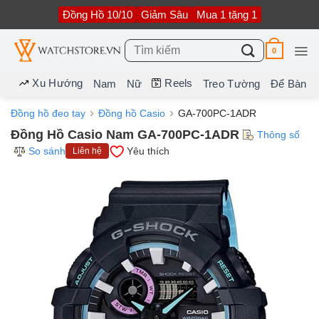
Bỏ
Đồng Hồ 10/10
Giảm Sâu
Mua 1 tặng 1
qua
nội
dung
Tìm
0
kiếm:
Xu Hướng
Reels
Nam
Nữ
Treo Tường
Để Bàn
Đồng hồ đeo tay
Đồng hồ Casio
GA-700PC-1ADR
Đồng Hồ Casio Nam GA-700PC-1ADR
Thông số
So sánh
Yêu thích
Liên hệ