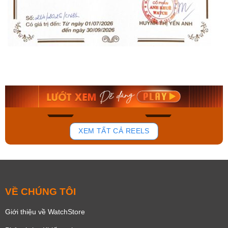
Orient Nam RA-
Casio Nam MTS-
AA0B05R19B
115D-1AVDF
9.480.000₫
2.823.000₫
8.058.000₫
2.399.550₫
Mua ngay
Mua ngay
150
85
XEM TẤT CẢ REELS
VỀ CHÚNG TÔI
Giới thiệu về WatchStore