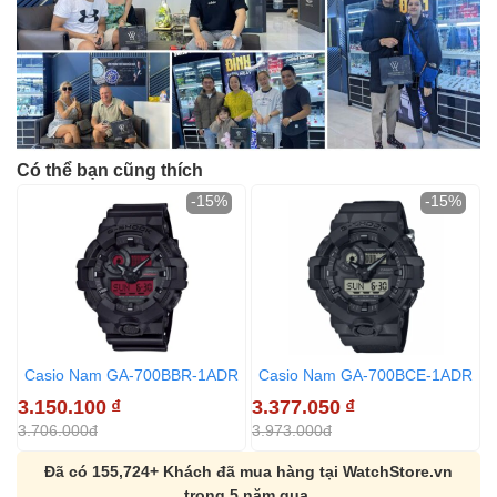
Có thể bạn cũng thích
-15%
-15%
Casio Nam GA-700BBR-1ADR
Casio Nam GA-700BCE-1ADR
3.150.100
₫
3.377.050
₫
3
3.706.000đ
3.973.000đ
3
Đã có 155,724+ Khách đã mua hàng tại WatchStore.vn
trong 5 năm qua.