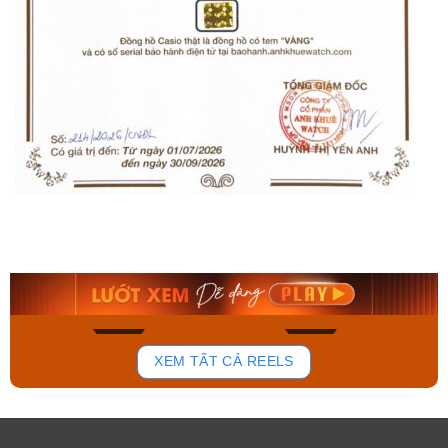
Orient Nam RA-
Casio Nam MTS-
AA0B05R19B
115D-1AVDF
9.480.000₫
2.823.000₫
8.058.000₫
2.399.550₫
Mua ngay
Mua ngay
137
81
XEM TẤT CẢ REELS