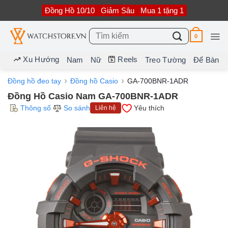
Bỏ
Đồng Hồ 10/10
Giảm Sâu
Mua 1 tặng 1
qua
nội
dung
Tìm
0
kiếm:
Xu Hướng
Reels
Nam
Nữ
Treo Tường
Để Bàn
Đồng hồ đeo tay
Đồng hồ Casio
GA-700BNR-1ADR
Đồng Hồ Casio Nam GA-700BNR-1ADR
Thông số
So sánh
Yêu thích
Liên hệ