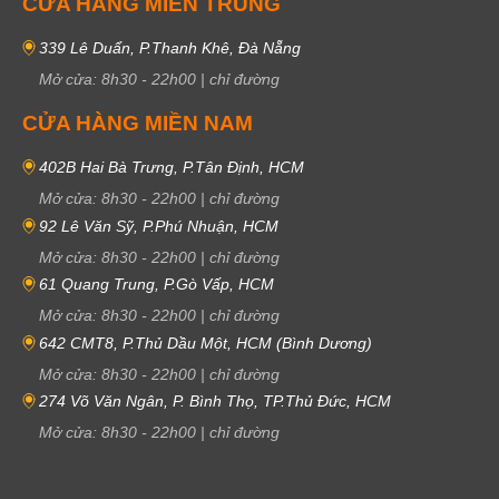
CỬA HÀNG MIỀN TRUNG
339 Lê Duẩn, P.Thanh Khê, Đà Nẵng
Mở cửa:
8h30
-
22h00
|
chỉ đường
CỬA HÀNG MIỀN NAM
402B Hai Bà Trưng, P.Tân Định, HCM
Mở cửa:
8h30
-
22h00
|
chỉ đường
92 Lê Văn Sỹ, P.Phú Nhuận, HCM
Mở cửa:
8h30
-
22h00
|
chỉ đường
61 Quang Trung, P.Gò Vấp, HCM
Mở cửa:
8h30
-
22h00
|
chỉ đường
642 CMT8, P.Thủ Dầu Một, HCM (Bình Dương)
Mở cửa:
8h30
-
22h00
|
chỉ đường
274 Võ Văn Ngân, P. Bình Thọ, TP.Thủ Đức, HCM
Mở cửa:
8h30
-
22h00
|
chỉ đường