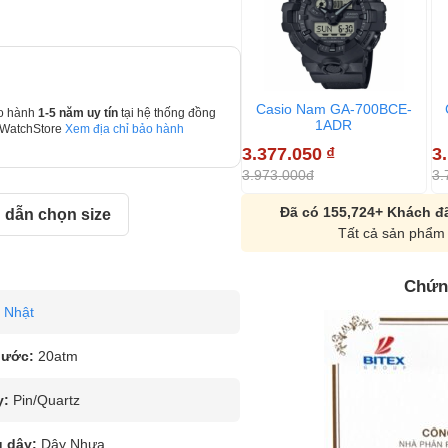
Casio Nam GA-700BCE-
o hành
1-5 năm uy tín
tại hệ thống đồng
1ADR
 WatchStore
Xem địa chỉ bảo hành
3.377.050
₫
3
3.973.000đ
3.
Đã có 155,724+ Khách đã
dẫn chọn size
Tất cả sản phẩm 
Chứn
Nhật
nước:
20atm
y:
Pin/Quartz
u dây:
Dây Nhựa