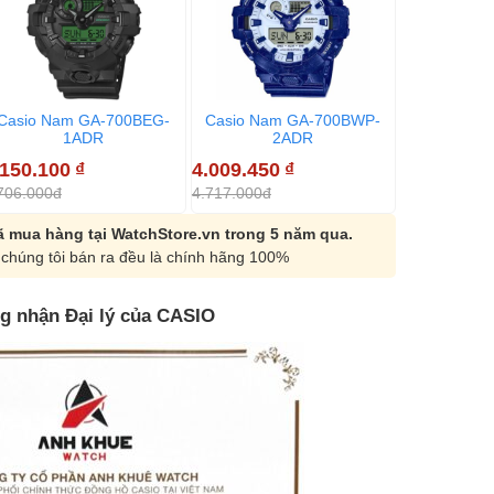
Casio Nam GA-700BEG-
Casio Nam GA-700BWP-
Casio Nam 
1ADR
2ADR
3.150.100
.150.100
₫
4.009.450
₫
3.706.000đ
706.000đ
4.717.000đ
 mua hàng tại WatchStore.vn trong 5 năm qua.
chúng tôi bán ra đều là chính hãng 100%
g nhận Đại lý của CASIO