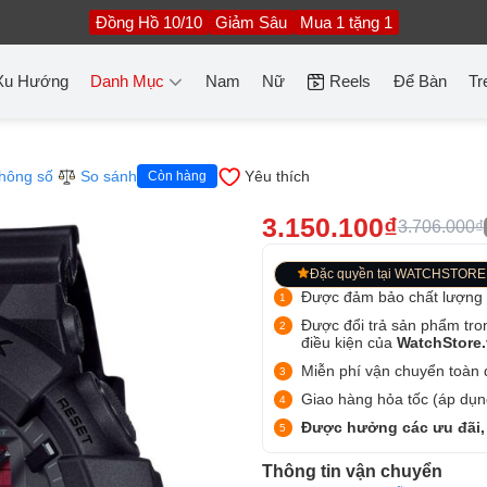
Đồng Hồ 10/10
Giảm Sâu
Mua 1 tặng 1
Xu Hướng
Danh Mục
Nam
Nữ
Reels
Để Bàn
Tr
hông số
So sánh
Yêu thích
Còn hàng
3.150.100₫
3.706.000₫
Đặc quyền tại WATCHSTORE
Được đảm bảo chất lượng
Được đổi trả sản phẩm tro
điều kiện của
WatchStore
Miễn phí vận chuyển toàn q
Giao hàng hỏa tốc (áp dụng
Được hưởng các ưu đãi,
Thông tin vận chuyển