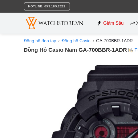
Bỏ
HOTLINE: 093.189.2222
qua
nội
dung
Giảm Sâu
Đồng hồ đeo tay
Đồng hồ Casio
GA-700BBR-1ADR
Đồng Hồ Casio Nam GA-700BBR-1ADR
T