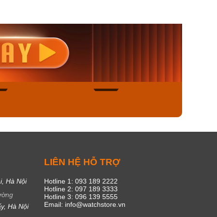
nisex AQ-
Casio Nữ LTP-V300L-
Casio
1ADF
4AUDF
1381L
00₫
1.893.000₫
1.893.
450₫
1.609.050₫
1.609
ngay
Mua ngay
Mua
44
15
C
LIÊN HỆ HỖ TRỢ
i, Hà Nội
Hotline 1: 093 189 2222
Hotline 2: 097 189 3333
ường
Hotline 3: 096 139 5555
Email: info@watchstore.vn
y, Hà Nội