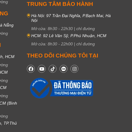
ường
TRUNG TÂM BẢO HÀNH
UNG
Hà Nội: 97 Trần Đại Nghĩa, P.Bạch Mai, Hà
Nội
Đà Nẵng
Mở cửa:
8h30
-
22h30
|
chỉ đường
ường
HCM: 92 Lê Văn Sỹ, P.Phú Nhuận, HCM
Mở cửa:
8h30
-
22h00
|
chỉ đường
M
THEO DÕI CHÚNG TÔI TẠI
nh, HCM
ường
 HCM
ường
 HCM
ường
CM (Bình
ường
ọ, TP.Thủ