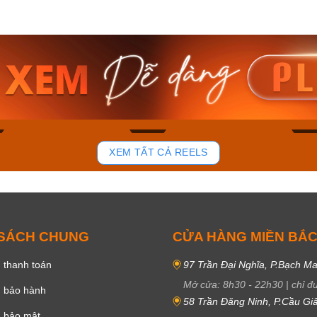
am MTS-
Casio Nam MTS-
Casio U
VDF
RS100L-1AVDF
230EL-
₫
4.276.000₫
2.117.0
50₫
3.634.600₫
1.799.
ay
Mua ngay
Mua 
81
37
XEM TẤT CẢ REELS
 SÁCH CHUNG
CỬA HÀNG MIỀN BẮ
 thanh toán
97 Trần Đại Nghĩa, P.Bạch Ma
Mở cửa:
8h30
-
22h30
|
chỉ đ
h bảo hành
58 Trần Đăng Ninh, P.Cầu Giấ
h bảo mật