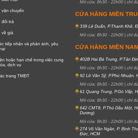
Mở cửa:
8h30
-
22h00
|
chỉ đ
 vận chuyển
CỬA HÀNG MIỀN TR
đổi trả
339 Lê Duẩn, P.Thanh Khê, 
 về giá
Mở cửa:
8h30
-
22h00
|
chỉ đ
c tiếp nhận và phản ánh, yêu
CỬA HÀNG MIỀN NA
nại
402B Hai Bà Trưng, P.Tân Đị
iện hoặc hạn chế trong việc cung
óa, dịch vụ
Mở cửa:
8h30
-
22h00
|
chỉ đ
92 Lê Văn Sỹ, P.Phú Nhuận,
các trang TMĐT
Mở cửa:
8h30
-
22h00
|
chỉ đ
61 Quang Trung, P.Gò Vấp,
Mở cửa:
8h30
-
22h00
|
chỉ đ
642 CMT8, P.Thủ Dầu Một, H
Dương)
Mở cửa:
8h30
-
22h00
|
chỉ đ
274 Võ Văn Ngân, P. Bình Th
Đức, HCM