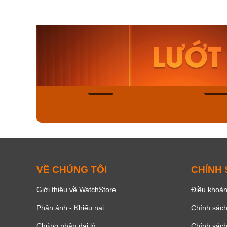
Orient Nam RA-
Casio N
AA0B05R19B
115D-1A
9.480.000₫
2.823.000
8.058.000₫
2.399.5
Mua ngay
Mua ng
132
VỀ CHÚNG TÔI
CHÍNH
Giới thiệu về WatchStore
Điều khoản
Phản ánh - Khiếu nại
Chính sác
Chứng nhận đại lý
Chính sác