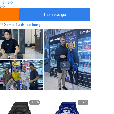
ng ngày,
ngày
Thêm vào giỏ
Xem siêu thị có hàng
-15%
-15%