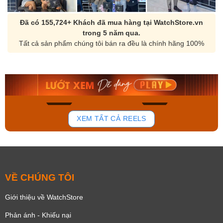
Đã có 155,724+ Khách đã mua hàng tại WatchStore.vn
trong 5 năm qua.
Tất cả sản phẩm chúng tôi bán ra đều là chính hãng 100%
Orient Nam RA-
Casio Nam MTS-
AA0B05R19B
115D-1AVDF
9.480.000₫
2.823.000₫
8.058.000₫
2.399.550₫
Mua ngay
Mua ngay
137
81
XEM TẤT CẢ REELS
VỀ CHÚNG TÔI
Giới thiệu về WatchStore
Phản ánh - Khiếu nại