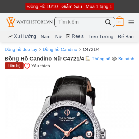
Bỏ
Đồng Hồ 10/10
Giảm Sâu
Mua 1 tặng 1
qua
nội
dung
Tìm
0
kiếm:
Xu Hướng
Reels
Nam
Nữ
Treo Tường
Để Bàn
Đồng hồ đeo tay
Đồng hồ Candino
C4721/4
Đồng Hồ Candino Nữ C4721/4
Thông số
So sánh
Yêu thích
Liên hệ