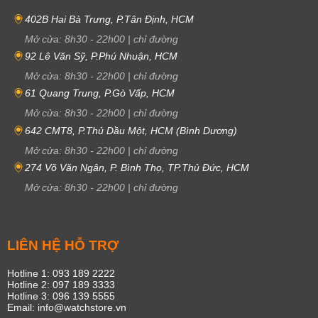
402B Hai Bà Trưng, P.Tân Định, HCM
Mở cửa:
8h30
-
22h00
|
chỉ đường
92 Lê Văn Sỹ, P.Phú Nhuận, HCM
Mở cửa:
8h30
-
22h00
|
chỉ đường
61 Quang Trung, P.Gò Vấp, HCM
Mở cửa:
8h30
-
22h00
|
chỉ đường
642 CMT8, P.Thủ Dầu Một, HCM (Bình Dương)
Mở cửa:
8h30
-
22h00
|
chỉ đường
274 Võ Văn Ngân, P. Bình Thọ, TP.Thủ Đức, HCM
Mở cửa:
8h30
-
22h00
|
chỉ đường
LIÊN HỆ HỖ TRỢ
Hotline 1: 093 189 2222
Hotline 2: 097 189 3333
Hotline 3: 096 139 5555
Email: info@watchstore.vn