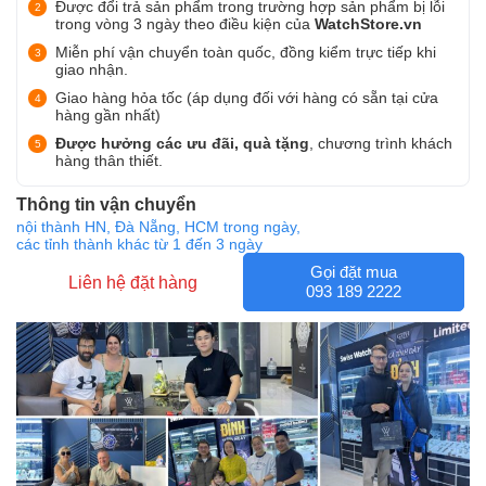
Được đổi trả sản phẩm trong trường hợp sản phẩm bị lỗi
trong vòng 3 ngày theo điều kiện của
WatchStore.vn
Miễn phí vận chuyển toàn quốc, đồng kiểm trực tiếp khi
giao nhận.
Giao hàng hỏa tốc (áp dụng đối với hàng có sẵn tại cửa
hàng gần nhất)
Được hưởng các ưu đãi, quà tặng
, chương trình khách
hàng thân thiết.
Thông tin vận chuyển
nội thành HN, Đà Nẵng, HCM trong ngày,
các tỉnh thành khác từ 1 đến 3 ngày
Gọi đặt mua
Liên hệ đặt hàng
093 189 2222