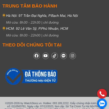
TRUNG TÂM BẢO HÀNH
Hà Nội: 97 Trần Đại Nghĩa, P.Bạch Mai, Hà Nội
Mở cửa:
8h30
-
22h30
|
chỉ đường
HCM: 92 Lê Văn Sỹ, P.Phú Nhuận, HCM
Mở cửa:
8h30
-
22h00
|
chỉ đường
THEO DÕI CHÚNG TÔI TẠI
©2020-2026 by WatchStore.vn. Hotline: 093.189.2222. Giấy chứng nhận kinh doanh
số: 0110563781, Ngày cấp: 07/12/2023, Nơi cấp: Sở Tài Chính Tp Hà Nội Phòng