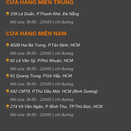
CỬA HÀNG MIỀN TRUNG
+ Vòng số ở vị trí 10 giờ có chức năng hiển thị số phút đã trôi qua là bao
339 Lê Duẩn, P.Thanh Khê, Đà Nẵng
nhiêu.
Mở cửa:
8h30
-
22h00
|
chỉ đường
+ Vòng số ở vị trí 6 giờ có chức năng hiển thị số giây đo được.
CỬA HÀNG MIỀN NAM
+ Vòng số ở vị trí 2 giờ hiển thị giờ đã đo được.
402B Hai Bà Trưng, P.Tân Định, HCM
Mở cửa:
8h30
-
22h00
|
chỉ đường
92 Lê Văn Sỹ, P.Phú Nhuận, HCM
Mở cửa:
8h30
-
22h00
|
chỉ đường
61 Quang Trung, P.Gò Vấp, HCM
Mở cửa:
8h30
-
22h00
|
chỉ đường
642 CMT8, P.Thủ Dầu Một, HCM (Bình Dương)
Mở cửa:
8h30
-
22h00
|
chỉ đường
274 Võ Văn Ngân, P. Bình Thọ, TP.Thủ Đức, HCM
Mở cửa:
8h30
-
22h00
|
chỉ đường
Đồng hồ 6 kim lịch