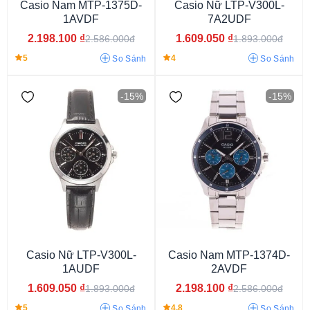
Casio Nam MTP-1375D-
Casio Nữ LTP-V300L-
1AVDF
7A2UDF
2.198.100
₫
1.609.050
₫
2.586.000đ
1.893.000đ
5
4
So Sánh
So Sánh
-15%
-15%
Thụy Sỹ
Mỹ
Nhật
Thụy Điển
Casio Nữ LTP-V300L-
Casio Nam MTP-1374D-
1AUDF
2AVDF
1.609.050
₫
2.198.100
₫
1.893.000đ
2.586.000đ
5
4.8
So Sánh
So Sánh