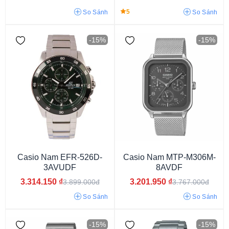
5
So Sánh
So Sánh
-15%
-15%
33 - 37 mm
37 - 40 mm
40 - 42 mm
42 - 45 mm
Trên 45 mm
Casio Nam EFR-526D-
Casio Nam MTP-M306M-
3AVUDF
8AVDF
3.314.150
₫
3.201.950
₫
3.899.000đ
3.767.000đ
So Sánh
So Sánh
Eco Drive
-15%
-15%