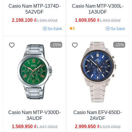
Casio Nam MTP-1374D-
Casio Nam MTP-V300L-
5A2VDF
1A3UDF
2.198.100
₫
1.609.050
₫
2.586.000đ
1.893.000đ
5
So Sánh
So Sánh
-15%
-15%
Kính Khoáng
Hardlex Crystal
Kính Sapphire
Casio Nam MTP-V300D-
Casio Nam EFV-650D-
3AUDF
2AVDF
1.569.950
₫
2.999.650
₫
1.847.000đ
3.529.000đ