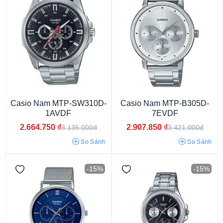
14.1mm
14.2mm
13.3mm
Casio Nam MTP-SW310D-
Casio Nam MTP-B305D-
1AVDF
7EVDF
2.664.750
₫
2.907.850
₫
3.135.000đ
3.421.000đ
Mặt xanh dương
Mặt màu xanh
Mặt màu trắng
So Sánh
So Sánh
Mặt màu đen
Mặt màu đỏ
Mặt màu vàng
Mặt màu nâu
Mặt xanh lục
Mặt màu hồng
-15%
-15%
Mặt màu xám
Mặt màu cam
Mặt xanh đen
Mặt xanh da trời
Mặt xám ghi
Mặt phối màu