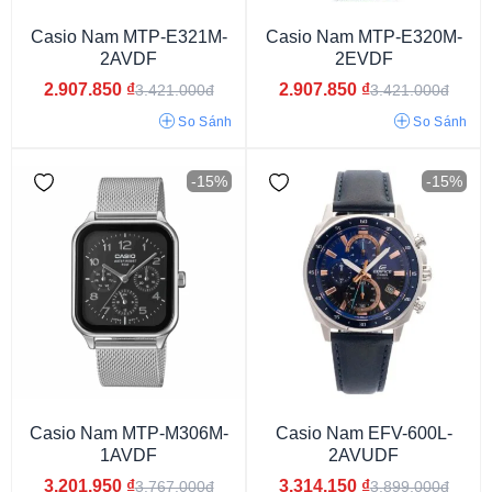
Dây màu xanh
Dây màu vàng
Dây màu trắng
Casio Nam MTP-E321M-
Casio Nam MTP-E320M-
Dây phối màu
Dây màu bạc
Dây màu đen
2AVDF
2EVDF
2.907.850
₫
2.907.850
₫
3.421.000đ
3.421.000đ
Dây nâu đậm
Dây nâu sáng
So Sánh
So Sánh
-15%
-15%
Edifice EF-539D
Edifice EF-550
Casio MTP 1374
Casio Nam MTP-M306M-
Casio Nam EFV-600L-
1AVDF
2AVUDF
3.201.950
₫
3.314.150
₫
3.767.000đ
3.899.000đ