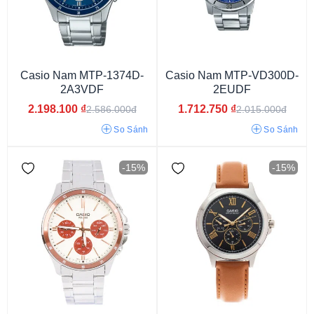
Casio Nam MTP-1374D-
Casio Nam MTP-VD300D-
2A3VDF
2EUDF
2.198.100
₫
1.712.750
₫
2.586.000đ
2.015.000đ
Kim (Analog)
Kim - điện tử
So Sánh
So Sánh
-15%
-15%
Năng lượng ánh sáng
Pin/Quartz
Cơ