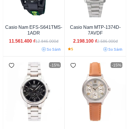
Casio Nam EFS-S641TMS-
Casio Nam MTP-1374D-
1ADR
7AVDF
11.561.400
₫
2.198.100
₫
12.846.000đ
2.586.000đ
5
So Sánh
So Sánh
-15%
-15%
Từ 1 - 3 triệu
Từ 3 - 6 triệu
Từ 6 - 9 triệu
Từ 9 - 15 triệu
Từ 15 - 30 triệu
Từ 30 - 50 triệu
Từ 50 - 80 triệu
Từ 80 - 120 Triệu