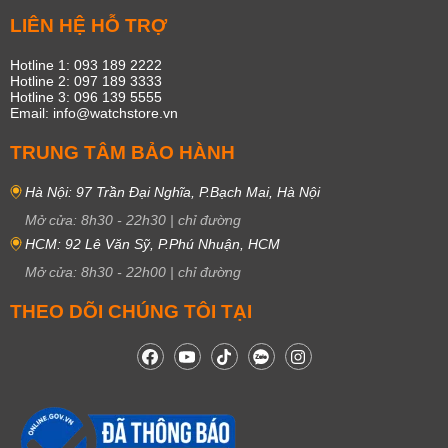
LIÊN HỆ HỖ TRỢ
Là đồng hồ có:
– 1 mặt chính hiển thị giờ, phút giây
Hotline 1: 093 189 2222
Hotline 2: 097 189 3333
– 3 mặt phụ bao gồm:
Hotline 3: 096 139 5555
Email: info@watchstore.vn
+ 1 mặt đồng hồ phụ chỉ 24 giờ tức chỉ ngày đêm.
TRUNG TÂM BẢO HÀNH
+ 1 mặt phụ chỉ thứ trong tuần.
Hà Nội: 97 Trần Đại Nghĩa, P.Bạch Mai, Hà Nội
+ 1 mặt phụ ngày, với số lớn nhất là 31.
Mở cửa:
8h30
-
22h30
|
chỉ đường
HCM: 92 Lê Văn Sỹ, P.Phú Nhuận, HCM
Mở cửa:
8h30
-
22h00
|
chỉ đường
THEO DÕI CHÚNG TÔI TẠI