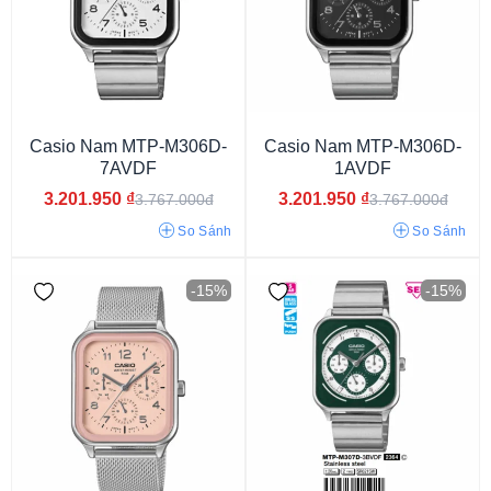
Casio Nam MTP-M306D-
Casio Nam MTP-M306D-
Lục giác
Bát giác
Đa giác
Mặt tròn
Mặt chữ nhật
Mặt vuông
7AVDF
1AVDF
3.201.950
₫
3.201.950
₫
3.767.000đ
3.767.000đ
So Sánh
So Sánh
-15%
-15%
Mới ra mắt 2024