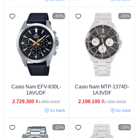
Nam
Nữ
-30%
-15%
Seiko Prospex
Casio Edifice
Casio G-Shock
Casio MTP
Casio Nam EFV-630L-
Casio Nam MTP-1374D-
Casio LTP
1AVUDF
1A3VDF
2.729.300
₫
2.198.100
₫
3.899.000đ
2.586.000đ
So Sánh
So Sánh
-15%
-15%