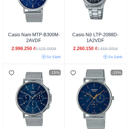
Casio Nam MTP-B300M-
Casio Nữ LTP-2088D-
2AVDF
1A2VDF
2.996.250
₫
2.260.150
₫
3.525.000đ
2.659.000đ
So Sánh
So Sánh
50 tiếng
64 tiếng
60 tiếng
45 tiếng
-15%
-15%