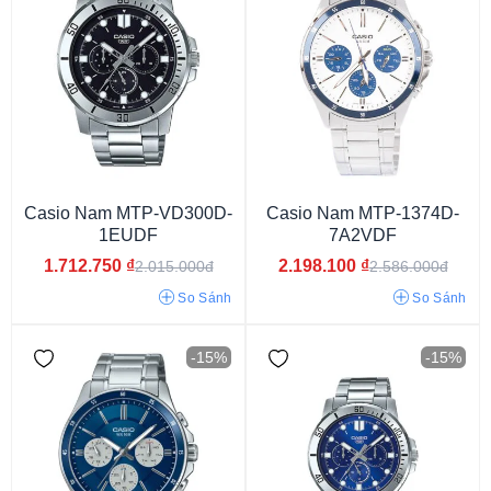
Phiên bản giới hạn
Casio Nam MTP-VD300D-
Casio Nam MTP-1374D-
1EUDF
7A2VDF
1.712.750
₫
2.198.100
₫
2.015.000đ
2.586.000đ
So Sánh
So Sánh
-15%
-15%
3atm
5atm
10atm
20atm