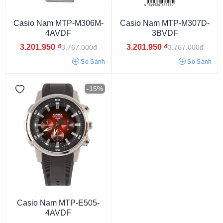
Casio Nam MTP-M306M-
Casio Nam MTP-M307D-
4AVDF
3BVDF
3.201.950
₫
3.201.950
₫
3.767.000đ
3.767.000đ
So Sánh
So Sánh
-15%
Đính đá
Số La Mã
Casio Nam MTP-E505-
4AVDF