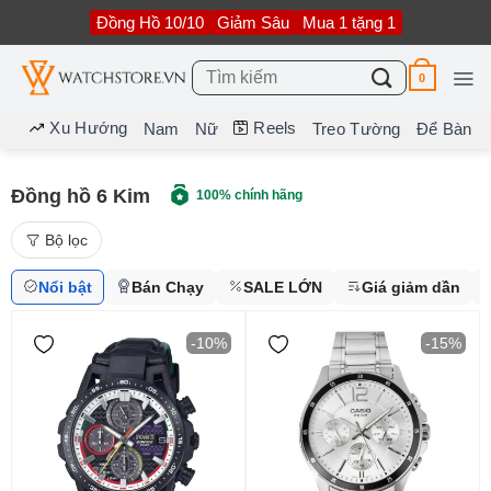
Bỏ
Đồng Hồ 10/10
Giảm Sâu
Mua 1 tặng 1
qua
nội
dung
Tìm
0
kiếm:
Xu Hướng
Reels
Nam
Nữ
Treo Tường
Để Bàn
Đồng hồ 6 Kim
100% chính hãng
Bộ lọc
Nổi bật
Bán Chạy
SALE LỚN
Giá giảm dần
-10%
-15%