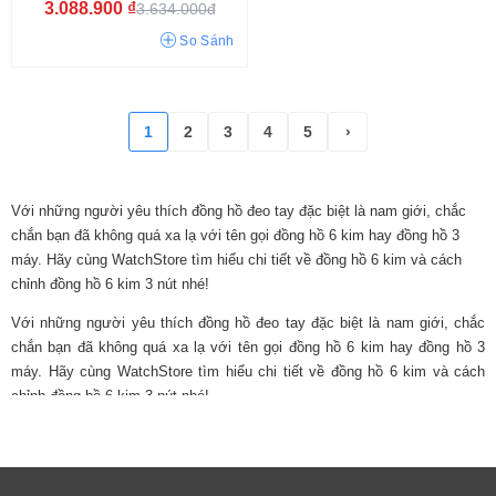
3.088.900
₫
3.634.000đ
Tối giản
Hiện đại
Công sở
Thể thao
Sang trọng
Cá tính
So Sánh
Cổ điển
Thời trang
1
2
3
4
5
›
Với những người yêu thích đồng hồ đeo tay đặc biệt là nam giới, chắc
chắn bạn đã không quá xa lạ với tên gọi đồng hồ 6 kim hay đồng hồ 3
máy. Hãy cùng WatchStore tìm hiểu chi tiết về đồng hồ 6 kim và cách
chỉnh đồng hồ 6 kim 3 nút nhé!
Với những người yêu thích đồng hồ đeo tay đặc biệt là nam giới, chắc
Siêu mỏng
Giống Audemars Piguet
Lộ máy
chắn bạn đã không quá xa lạ với tên gọi đồng hồ 6 kim hay đồng hồ 3
máy. Hãy cùng WatchStore tìm hiểu chi tiết về đồng hồ 6 kim và cách
chỉnh đồng hồ 6 kim 3 nút nhé!
Đồng hồ 6 kim là gì?