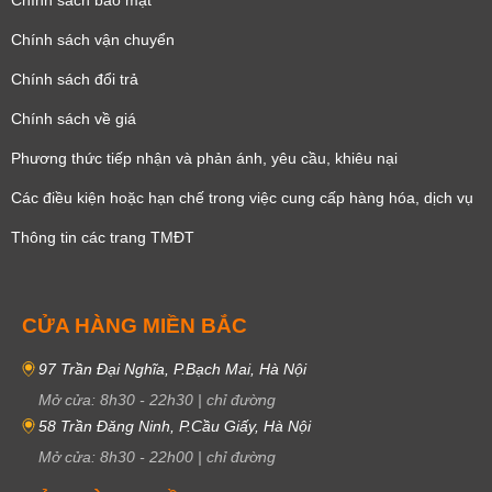
Chính sách bảo mật
đồng hồ 6 kim lịch”.
Đồng hồ 6 kim Chronograph
Chính sách vận chuyển
Chính sách đổi trả
Chính sách về giá
Phương thức tiếp nhận và phản ánh, yêu cầu, khiêu nại
Các điều kiện hoặc hạn chế trong việc cung cấp hàng hóa, dịch vụ
Thông tin các trang TMĐT
CỬA HÀNG MIỀN BẮC
97 Trần Đại Nghĩa, P.Bạch Mai, Hà Nội
Đây là đồng hồ sở hữu 1 mặt chính và 3 mặt phụ. Mỗi mặt đều được
Mở cửa:
8h30
-
22h30
|
chỉ đường
trang bị các chức năng khác nhau.
58 Trần Đăng Ninh, P.Cầu Giấy, Hà Nội
– 1 mặt chính hiển thị giờ, phút, giây.
Mở cửa:
8h30
-
22h00
|
chỉ đường
– 3 mặt phụ bao gồm: