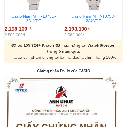
Casio Nam MTP-1375D-
Casio Nam MTP-1375D-
2A1VDF
2A2VDF
2.198.100
₫
2.198.100
₫
2
2.586.000đ
2.586.000đ
2
Đã có 155,724+ Khách đã mua hàng tại WatchStore.vn
trong 5 năm qua.
Tất cả sản phẩm chúng tôi bán ra đều là chính hãng 100%
Chứng nhận Đại lý của CASIO