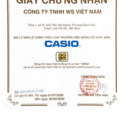
Orient Nam RA-
Casio Nam MTS-
AA0B05R19B
115D-1AVDF
9.480.000₫
2.823.000₫