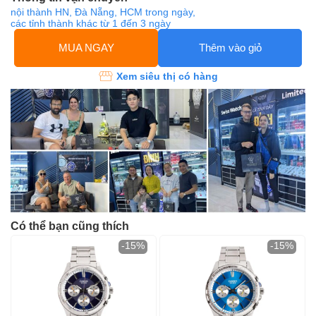
nội thành HN, Đà Nẵng, HCM trong ngày,
các tỉnh thành khác từ 1 đến 3 ngày
MUA NGAY
Thêm vào giỏ
Xem siêu thị có hàng
Có thể bạn cũng thích
-15%
-15%