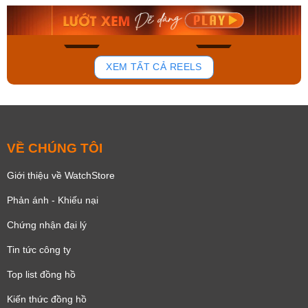
8.058.000₫
2.399.550₫
Mua ngay
Mua ngay
136
81
XEM TẤT CẢ REELS
VỀ CHÚNG TÔI
Giới thiệu về WatchStore
Phản ánh - Khiếu nại
Chứng nhận đại lý
Tin tức công ty
Top list đồng hồ
Kiến thức đồng hồ