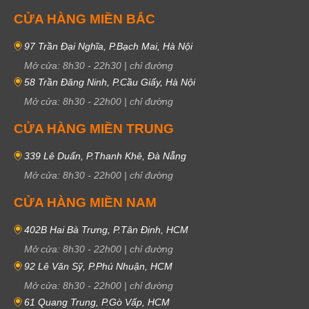
CỬA HÀNG MIỀN BẮC
97 Trần Đại Nghĩa, P.Bạch Mai, Hà Nội
Mở cửa:
8h30
-
22h30
|
chỉ đường
58 Trần Đăng Ninh, P.Cầu Giấy, Hà Nội
Mở cửa:
8h30
-
22h00
|
chỉ đường
CỬA HÀNG MIỀN TRUNG
339 Lê Duẩn, P.Thanh Khê, Đà Nẵng
Mở cửa:
8h30
-
22h00
|
chỉ đường
CỬA HÀNG MIỀN NAM
402B Hai Bà Trưng, P.Tân Định, HCM
Mở cửa:
8h30
-
22h00
|
chỉ đường
92 Lê Văn Sỹ, P.Phú Nhuận, HCM
Mở cửa:
8h30
-
22h00
|
chỉ đường
61 Quang Trung, P.Gò Vấp, HCM