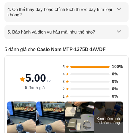
4. Có thể thay dây hoặc chỉnh kích thước dây kim loại
không?
5. Bảo hành và dịch vụ hậu mãi như thế nào?
5 đánh giá cho
Casio Nam MTP-1375D-1AVDF
100%
5
0%
5.00
4
/5
0%
3
5
đánh giá
0%
2
0%
1