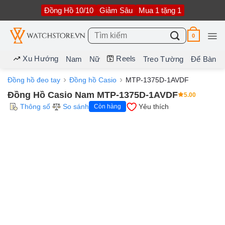
Bỏ
Đồng Hồ 10/10
Giảm Sâu
Mua 1 tặng 1
qua
nội
dung
Tìm
0
kiếm:
Xu Hướng
Reels
Nam
Nữ
Treo Tường
Để Bàn
Đồng hồ đeo tay
Đồng hồ Casio
MTP-1375D-1AVDF
Đồng Hồ Casio Nam MTP-1375D-1AVDF
5.00
Thông số
So sánh
Yêu thích
Còn hàng