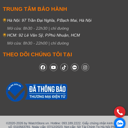
TRUNG TÂM BẢO HÀNH
Hà Nội: 97 Trần Đại Nghĩa, P.Bạch Mai, Hà Nội
Mở cửa:
8h30
-
22h30
|
chỉ đường
HCM: 92 Lê Văn Sỹ, P.Phú Nhuận, HCM
Mở cửa:
8h30
-
22h00
|
chỉ đường
THEO DÕI CHÚNG TÔI TẠI
©2020-2026 by WatchStore.vn. Hotline: 093.189.2222. Giấy chứng nhận kinh doanh
số: 0110563781, Ngày cấp: 07/12/2023, Nơi cấp: Sở Tài Chính Tp Hà Nội Phòng