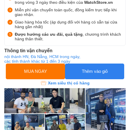
trong vòng 3 ngày theo điều kiện của
WatchStore.vn
Miễn phí vận chuyển toàn quốc, đồng kiểm trực tiếp khi
giao nhận.
Giao hàng hỏa tốc (áp dụng đối với hàng có sẵn tại cửa
hàng gần nhất)
Được hưởng các ưu đãi, quà tặng
, chương trình khách
hàng thân thiết.
Thông tin vận chuyển
nội thành HN, Đà Nẵng, HCM trong ngày,
các tỉnh thành khác từ 1 đến 3 ngày
MUA NGAY
Thêm vào giỏ
Xem siêu thị có hàng