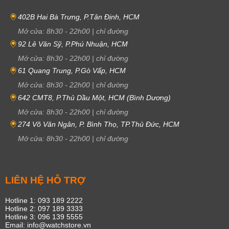
402B Hai Bà Trưng, P.Tân Định, HCM
Mở cửa:
8h30
-
22h00
|
chỉ đường
92 Lê Văn Sỹ, P.Phú Nhuận, HCM
Mở cửa:
8h30
-
22h00
|
chỉ đường
61 Quang Trung, P.Gò Vấp, HCM
Mở cửa:
8h30
-
22h00
|
chỉ đường
642 CMT8, P.Thủ Dầu Một, HCM (Bình Dương)
Mở cửa:
8h30
-
22h00
|
chỉ đường
274 Võ Văn Ngân, P. Bình Thọ, TP.Thủ Đức, HCM
Mở cửa:
8h30
-
22h00
|
chỉ đường
LIÊN HỆ HỖ TRỢ
Hotline 1: 093 189 2222
Hotline 2: 097 189 3333
Hotline 3: 096 139 5555
Email: info@watchstore.vn