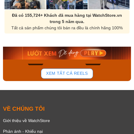
Đã có 155,724+ Khách đã mua hàng tại WatchStore.vn
trong 5 năm qua.
Tất cả sản phẩm chúng tôi bán ra đều là chính hãng 100%
Orient Nam RA-
Casio Nam MTS-
AA0B05R19B
115D-1AVDF
9.480.000₫
2.823.000₫
8.058.000₫
2.399.550₫
Mua ngay
Mua ngay
177
102
XEM TẤT CẢ REELS
VỀ CHÚNG TÔI
Giới thiệu về WatchStore
Phản ánh - Khiếu nại