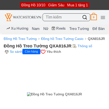
Bỏ
Đồng Hồ 10/10
Giảm Sâu
Mua 1 tặng 1
qua
nội
dung
Tìm
0
kiếm:
Xu Hướng
Reels
Nam
Nữ
Treo Tường
Để Bàn
Đồng Hồ Treo Tường
Đồng hồ Treo Tường Casio
QXA816JR
Đồng Hồ Treo Tường QXA816JR
Thông số
So sánh
Yêu thích
Còn hàng