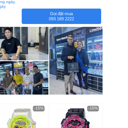
ng ngày,
ngày
Gọi đặt mua
093 189 2222
-15%
-15%