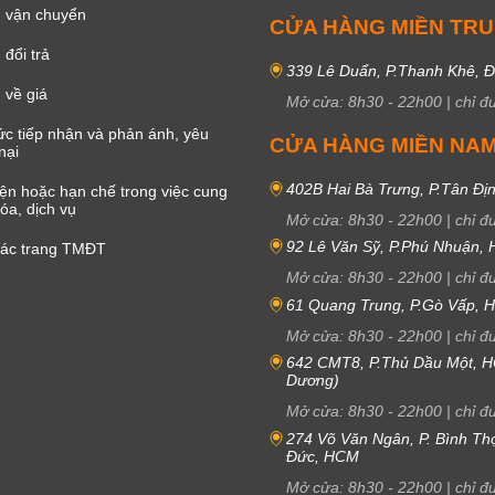
 vận chuyển
CỬA HÀNG MIỀN TR
đổi trả
339 Lê Duẩn, P.Thanh Khê, 
 về giá
Mở cửa:
8h30
-
22h00
|
chỉ đ
c tiếp nhận và phản ánh, yêu
CỬA HÀNG MIỀN NA
nại
402B Hai Bà Trưng, P.Tân Đị
iện hoặc hạn chế trong việc cung
óa, dịch vụ
Mở cửa:
8h30
-
22h00
|
chỉ đ
92 Lê Văn Sỹ, P.Phú Nhuận,
các trang TMĐT
Mở cửa:
8h30
-
22h00
|
chỉ đ
61 Quang Trung, P.Gò Vấp,
Mở cửa:
8h30
-
22h00
|
chỉ đ
642 CMT8, P.Thủ Dầu Một, H
Dương)
Mở cửa:
8h30
-
22h00
|
chỉ đ
274 Võ Văn Ngân, P. Bình Th
Đức, HCM
Mở cửa:
8h30
-
22h00
|
chỉ đ