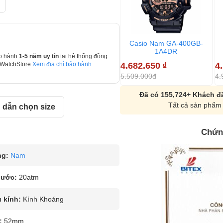
Casio Nam GA-400GB-
1A4DR
o hành
1-5 năm uy tín
tại hệ thống đồng
4.682.650
₫
4
 WatchStore
Xem địa chỉ bảo hành
5.509.000đ
4.
Đã có 155,724+ Khách đã
Tất cả sản phẩm 
dẫn chọn size
Chứn
ng:
Nam
nước:
20atm
u kính:
Kính Khoáng
:
52mm