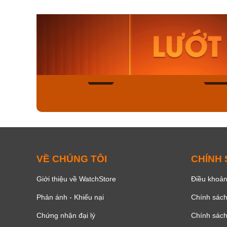
Orient Nam RA-
Casio N
AA0B05R19B
115D-1A
9.480.000₫
2.823.000
8.058.000₫
2.399.5
Mua ngay
Mua ng
156
VỀ CHÚNG TÔI
CHÍNH
Giới thiệu về WatchStore
Điều khoản
Phản ánh - Khiếu nại
Chính sác
Chứng nhận đại lý
Chính sác