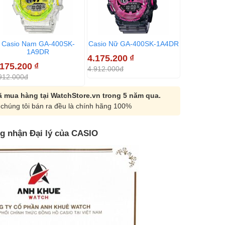
Casio Nam GA-400SK-
Casio Nữ GA-400SK-1A4DR
Casio Na
1A9DR
1
4.175.200
₫
.175.200
₫
4.682.650
4.912.000đ
912.000đ
5.509.000đ
 mua hàng tại WatchStore.vn trong 5 năm qua.
chúng tôi bán ra đều là chính hãng 100%
g nhận Đại lý của CASIO