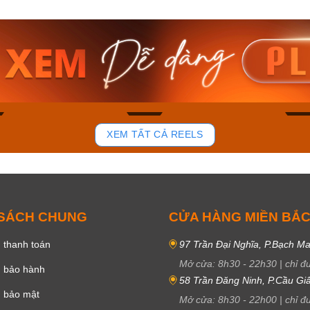
am MTS-
Casio Nam MTS-
Casio U
VDF
RS100L-1AVDF
230EL-
₫
4.276.000₫
2.117.0
50₫
3.634.600₫
1.799.
ay
Mua ngay
Mua 
90
45
XEM TẤT CẢ REELS
 SÁCH CHUNG
CỬA HÀNG MIỀN BẮ
 thanh toán
97 Trần Đại Nghĩa, P.Bạch Ma
Mở cửa:
8h30
-
22h30
|
chỉ đ
h bảo hành
58 Trần Đăng Ninh, P.Cầu Giấ
h bảo mật
Mở cửa:
8h30
-
22h00
|
chỉ đ