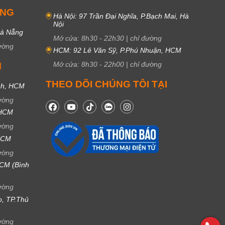
UNG
Hà Nội: 97 Trần Đại Nghĩa, P.Bạch Mai, Hà
Nội
Đà Nẵng
Mở cửa:
8h30
-
22h30
|
chỉ đường
ường
HCM: 92 Lê Văn Sỹ, P.Phú Nhuận, HCM
Mở cửa:
8h30
-
22h00
|
chỉ đường
M
THEO DÕI CHÚNG TÔI TẠI
nh, HCM
ường
 HCM
ường
 HCM
ường
CM (Bình
ường
ọ, TP.Thủ
ường