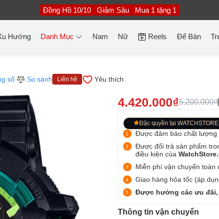
Đồng Hồ 10/10
Giảm Sâu
Mua 1 tặng 1
Xu Hướng
Danh Mục
Nam
Nữ
Reels
Để Bàn
Tr
g số
So sánh
Yêu thích
Liên hệ
4.420.000₫
5.200.000₫
Đặc quyền tại WATCHSTORE
Được đảm bảo chất lượng
Được đổi trả sản phẩm tro
điều kiện của
WatchStore
Miễn phí vận chuyển toàn q
Giao hàng hỏa tốc (áp dụng
Được hưởng các ưu đãi,
Thông tin vận chuyển