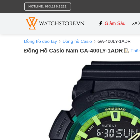
Bỏ
HOTLINE: 093.189.2222
qua
nội
dung
Giảm Sâu
Đồng hồ đeo tay
Đồng hồ Casio
GA-400LY-1ADR
Đồng Hồ Casio Nam GA-400LY-1ADR
Thôn