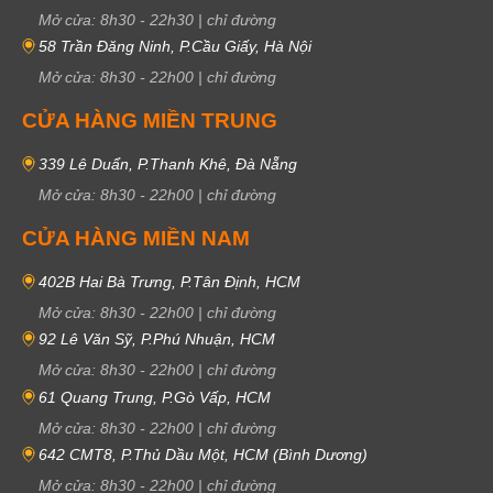
Mở cửa:
8h30
-
22h30
|
chỉ đường
58 Trần Đăng Ninh, P.Cầu Giấy, Hà Nội
Mở cửa:
8h30
-
22h00
|
chỉ đường
CỬA HÀNG MIỀN TRUNG
339 Lê Duẩn, P.Thanh Khê, Đà Nẵng
Mở cửa:
8h30
-
22h00
|
chỉ đường
CỬA HÀNG MIỀN NAM
402B Hai Bà Trưng, P.Tân Định, HCM
Mở cửa:
8h30
-
22h00
|
chỉ đường
92 Lê Văn Sỹ, P.Phú Nhuận, HCM
Mở cửa:
8h30
-
22h00
|
chỉ đường
61 Quang Trung, P.Gò Vấp, HCM
Mở cửa:
8h30
-
22h00
|
chỉ đường
642 CMT8, P.Thủ Dầu Một, HCM (Bình Dương)
Mở cửa:
8h30
-
22h00
|
chỉ đường