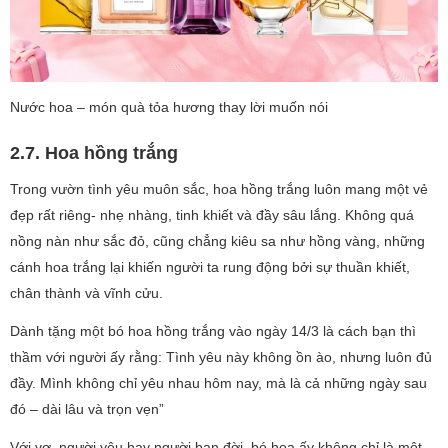
Nước hoa – món quà tỏa hương thay lời muốn nói
2.7. Hoa hồng trắng
Trong vườn tình yêu muôn sắc, hoa hồng trắng luôn mang một vẻ
đẹp rất riêng- nhẹ nhàng, tinh khiết và đầy sâu lắng. Không quá
nồng nàn như sắc đỏ, cũng chẳng kiêu sa như hồng vàng, những
cánh hoa trắng lại khiến người ta rung động bởi sự thuần khiết,
chân thành và vĩnh cửu.
Dành tặng một bó hoa hồng trắng vào ngày 14/3 là cách bạn thì
thầm với người ấy rằng: Tình yêu này không ồn ào, nhưng luôn đủ
đầy. Mình không chỉ yêu nhau hôm nay, mà là cả những ngày sau
đó – dài lâu và trọn vẹn”
Với vợ, người yêu hay người bạn đời, bó hoa ấy không chỉ là một