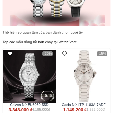
Thể hiện sự quan tâm của bạn dành cho người ấy
Top các mẫu đồng hồ bán chạy tại WatchStore
-20%
-15%
Citizen Nữ EU6060-55D
Casio Nữ LTP-1183A-7ADF
3.348.000
₫
1.149.200
₫
4.185.000đ
1.352.000đ