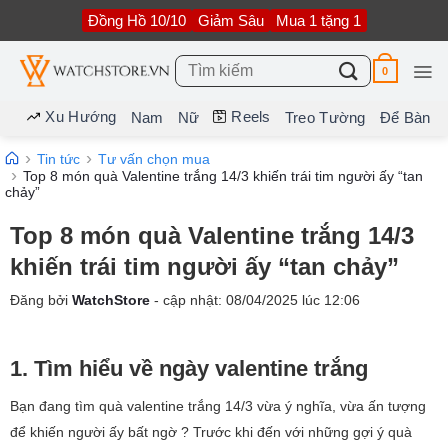
Bỏ
Đồng Hồ 10/10
Giảm Sâu
Mua 1 tặng 1
qua
nội
dung
Tìm
0
kiếm:
Xu Hướng
Reels
Nam
Nữ
Treo Tường
Để Bàn
Tin tức
Tư vấn chọn mua
Top 8 món quà Valentine trắng 14/3 khiến trái tim người ấy “tan
chảy”
Top 8 món quà Valentine trắng 14/3
khiến trái tim người ấy “tan chảy”
Đăng bởi
WatchStore
- cập nhật:
08/04/2025
lúc
12:06
1. Tìm hiểu về ngày valentine trắng
Bạn đang tìm quà valentine trắng 14/3 vừa ý nghĩa, vừa ấn tượng
để khiến người ấy bất ngờ ? Trước khi đến với những gợi ý quà