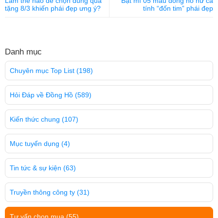
Làm thế nào để chọn đúng quà
Bật mí 05 mẫu đồng hồ nữ cá
tặng 8/3 khiến phái đẹp ưng ý?
tính “đốn tim” phái đẹp
Danh mục
Chuyên mục Top List
(198)
Hỏi Đáp về Đồng Hồ
(589)
Kiến thức chung
(107)
Mục tuyển dụng
(4)
Tin tức & sự kiện
(63)
Truyền thông công ty
(31)
Tư vấn chọn mua
(55)