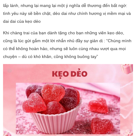
lấp lánh, nhưng lại mang lại một ý nghĩa dễ thương đến bất ngờ:
tình yêu này sẽ bền chặt, dẻo dai như chính hương vị mềm mại và
dai dai của kẹo dẻo
Khi chàng trai của bạn dành tặng cho bạn những viên kẹo dẻo,
cũng là lúc gửi gắm một lời nhắn nhủ đầy sự giản dị : “Chúng mình
có thể không hoàn hảo, nhưng sẽ luôn cùng nhau vượt qua mọi
chuyện – dù có khó khăn, cũng không buông tay”