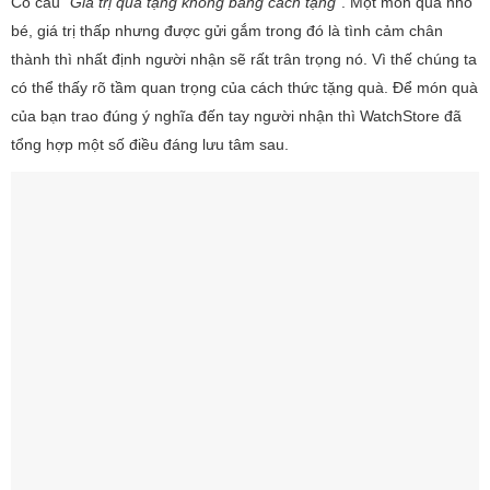
Có câu
“Giá trị quà tặng không bằng cách tặng”
. Một món quà nhỏ
bé, giá trị thấp nhưng được gửi gắm trong đó là tình cảm chân
thành thì nhất định người nhận sẽ rất trân trọng nó. Vì thế chúng ta
có thể thấy rõ tầm quan trọng của cách thức tặng quà. Để món quà
của bạn trao đúng ý nghĩa đến tay người nhận thì WatchStore đã
tổng hợp một số điều đáng lưu tâm sau.