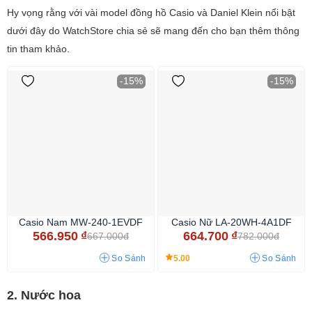
Hy vọng rằng với vài model đồng hồ Casio và Daniel Klein nổi bật
dưới đây do WatchStore chia sẻ sẽ mang đến cho bạn thêm thông
tin tham khảo.
-15%
-15%
Casio Nam MW-240-1EVDF
Casio Nữ LA-20WH-4A1DF
566.950
₫
664.700
₫
667.000đ
782.000đ
5.00
So Sánh
So Sánh
2. Nước hoa