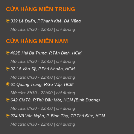
CỬA HÀNG MIỀN TRUNG
339 Lê Duẩn, P.Thanh Khê, Đà Nẵng
Mở cửa:
8h30
-
22h00
|
chỉ đường
CỬA HÀNG MIỀN NAM
402B Hai Bà Trưng, P.Tân Định, HCM
Mở cửa:
8h30
-
22h00
|
chỉ đường
92 Lê Văn Sỹ, P.Phú Nhuận, HCM
Mở cửa:
8h30
-
22h00
|
chỉ đường
61 Quang Trung, P.Gò Vấp, HCM
Mở cửa:
8h30
-
22h00
|
chỉ đường
642 CMT8, P.Thủ Dầu Một, HCM (Bình Dương)
Mở cửa:
8h30
-
22h00
|
chỉ đường
274 Võ Văn Ngân, P. Bình Thọ, TP.Thủ Đức, HCM
Mở cửa:
8h30
-
22h00
|
chỉ đường