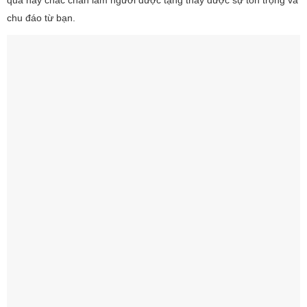
quà này chắc chắn làm người được tặng thấy được sự tôn trọng và
chu đáo từ bạn.