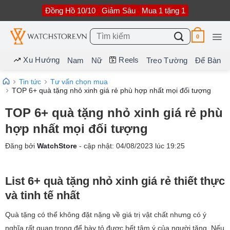
Bỏ
Đồng Hồ 10/10
Giảm Sâu
Mua 1 tặng 1
qua
nội
dung
Tìm
0
kiếm:
Xu Hướng
Reels
Nam
Nữ
Treo Tường
Để Bàn
Tin tức
Tư vấn chọn mua
TOP 6+ quà tặng nhỏ xinh giá rẻ phù hợp nhất mọi đối tượng
TOP 6+ quà tặng nhỏ xinh giá rẻ phù
hợp nhất mọi đối tượng
Đăng bởi
WatchStore
- cập nhật:
04/08/2023
lúc
19:25
List 6+ quà tặng nhỏ xinh giá rẻ thiết thực
và tinh tế nhất
Quà tặng có thể không đặt nặng về giá trị vật chất nhưng có ý
nghĩa rất quan trọng để bày tỏ được hết tâm ý của người tặng. Nếu