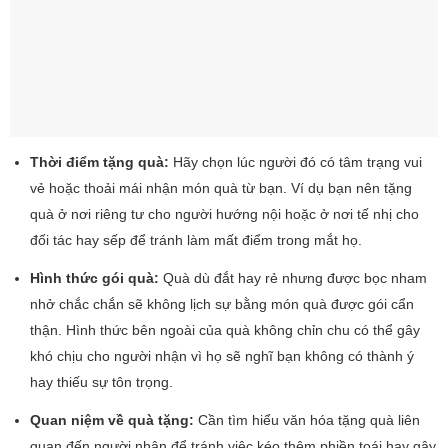
Thời điểm tặng quà:
Hãy chọn lúc người đó có tâm trạng vui
vẻ hoặc thoải mái nhận món quà từ bạn. Ví dụ bạn nên tặng
quà ở nơi riêng tư cho người hướng nội hoặc ở nơi tế nhị cho
đối tác hay sếp để tránh làm mất điểm trong mắt họ.
Hình thức gói quà:
Quà dù đắt hay rẻ nhưng được bọc nham
nhở chắc chắn sẽ không lịch sự bằng món quà được gói cẩn
thận. Hình thức bên ngoài của quà không chỉn chu có thể gây
khó chịu cho người nhận vì họ sẽ nghĩ bạn không có thành ý
hay thiếu sự tôn trọng.
Quan niệm về quà tặng:
Cần tìm hiểu văn hóa tặng quà liên
quan đến người nhận để tránh việc kéo thêm phiền toái hay gây