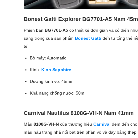
Bonest Gatti Explorer BG7701-A5 Nam 45
Phiên bản
BG7701-A5
có thiết kế đơn giản và cổ điển nh
sang trọng của sản phẩm
Bonest Gatti
đến từ tổng thể 
tế.
Bộ máy: Automatic
Kính:
Kính Sapphire
Đường kính vỏ: 45mm
Khả năng chống nước: 50m
Carnival Nautilus 8108G-VH-N Nam 41mm
Mẫu
8108G-VH-N
của thương hiệu
Carnival
đem đến cho c
màu nâu trang nhã nổi bật trên phần vỏ và dây bằng thép