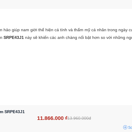
 hảo giúp nam giới thể hiện cá tính và thẩm mỹ cá nhân trong ngày cư
ản
SRPE43J1
này sẽ khiến các anh chàng nổi bật hơn so với những ng
am SRPE43J1
11.866.000
₫
13.960.000đ
S