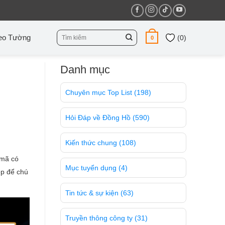
Tìm
eo Tường
(
0
)
0
kiếm:
Danh mục
Chuyên mục Top List
(198)
Hỏi Đáp về Đồng Hồ
(590)
Kiến thức chung
(108)
 mã có
Mục tuyển dụng
(4)
ẹp để chú
Tin tức & sự kiện
(63)
Truyền thông công ty
(31)