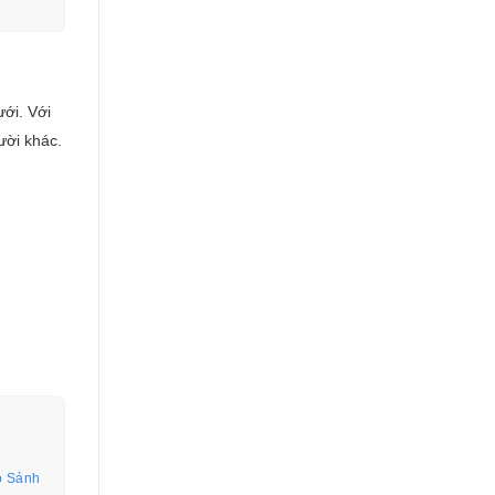
ới. Với
ười khác.
o Sánh