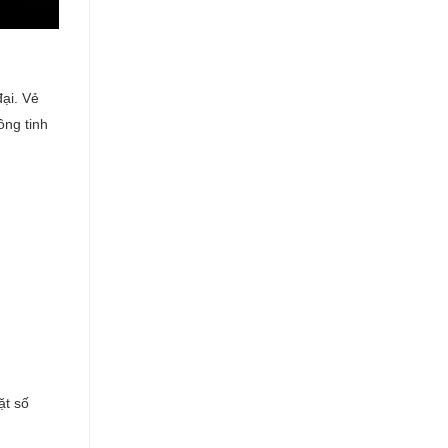
ại. Vẻ
ng tinh
ặt số