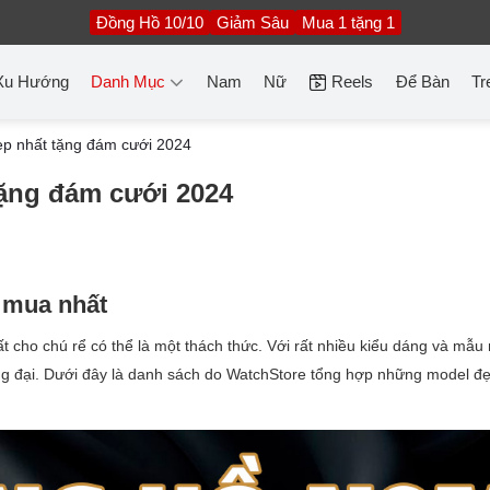
Đồng Hồ 10/10
Giảm Sâu
Mua 1 tặng 1
Xu Hướng
Danh Mục
Nam
Nữ
Reels
Để Bàn
Tr
p nhất tặng đám cưới 2024
ặng đám cưới 2024
 mua nhất
ất cho chú rể có thể là một thách thức. Với rất nhiều kiểu dáng và mẫu
ng đại. Dưới đây là danh sách do WatchStore tổng hợp những model đ