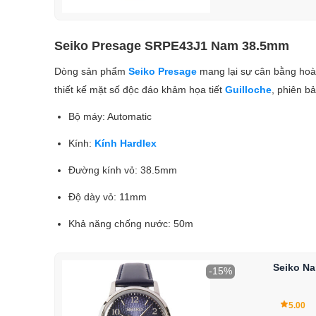
Seiko Presage SRPE43J1 Nam 38.5mm
Dòng sản phẩm
Seiko Presage
mang lại sự cân bằng hoàn
thiết kế mặt số độc đáo khảm họa tiết
Guilloche
, phiên b
Bộ máy: Automatic
Kính:
Kính Hardlex
Đường kính vỏ: 38.5mm
Độ dày vỏ: 11mm
Khả năng chống nước: 50m
Seiko N
-15%
5.00