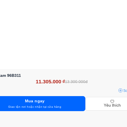
Nam 96B311
11.305.000
₫
13.300.000đ
S
Mua ngay
Yêu thích
Giao tận nơi hoặc nhận tại cửa hàng