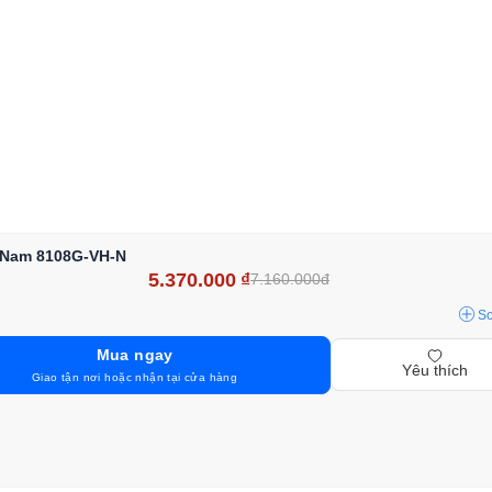
l Nam 8108G-VH-N
5.370.000
₫
7.160.000đ
S
Mua ngay
Yêu thích
Giao tận nơi hoặc nhận tại cửa hàng