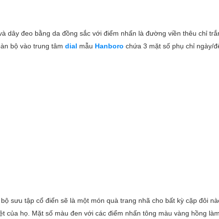
 dây đeo bằng da đồng sắc với điểm nhấn là đường viền thêu chỉ trắ
toàn bộ vào trung tâm
dial
mẫu
Hanboro
chứa 3 mặt số phụ chỉ ngày/đ
bộ sưu tập cổ điển sẽ là một món quà trang nhã cho bất kỳ cặp đôi n
 biệt của họ. Mặt số màu đen với các điểm nhấn tông màu vàng hồng làm