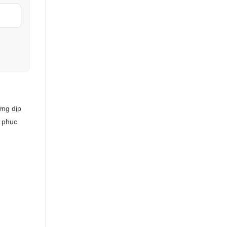
ững dịp
g phục