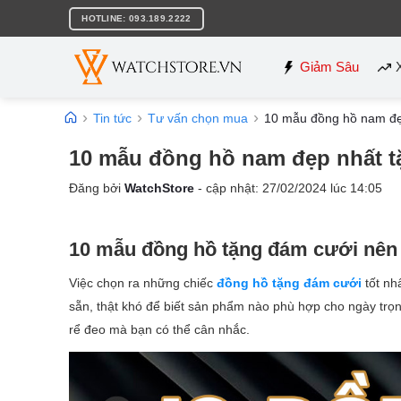
Bỏ
HOTLINE: 093.189.2222
qua
nội
dung
Giảm Sâu
Tin tức
Tư vấn chọn mua
10 mẫu đồng hồ nam đẹ
10 mẫu đồng hồ nam đẹp nhất t
Đăng bởi
WatchStore
- cập nhật:
27/02/2024
lúc
14:05
10 mẫu đồng hồ tặng đám cưới nên
Việc chọn ra những chiếc
đồng hồ tặng đám cưới
tốt nh
sẵn, thật khó để biết sản phẩm nào phù hợp cho ngày trọ
rể đeo mà bạn có thể cân nhắc.