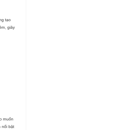
ng tạo
êm, giây
ào muốn
 nổi bật