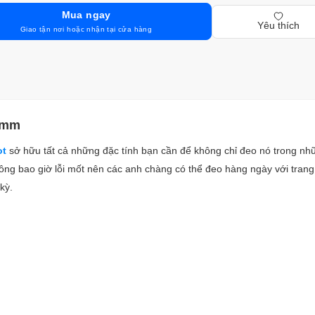
Mua ngay
Yêu thích
Giao tận nơi hoặc nhận tại cửa hàng
39mm
ot
sở hữu tất cả những đặc tính bạn cần để không chỉ đeo nó trong nh
không bao giờ lỗi mốt nên các anh chàng có thể đeo hàng ngày với tran
kỳ.