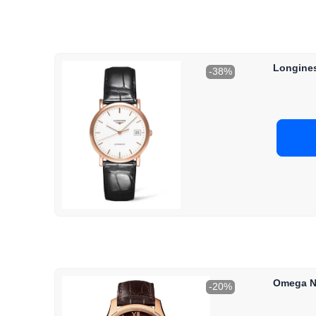
Longines
-38%
Omega Na
-20%