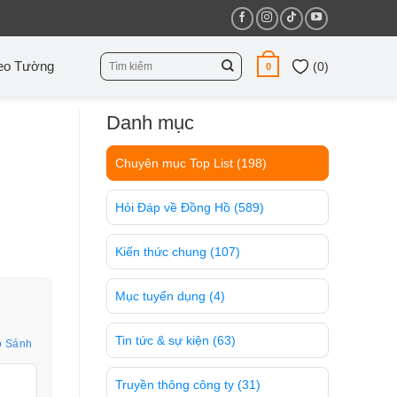
Tìm
eo Tường
(
0
)
0
kiếm:
Danh mục
Chuyên mục Top List
(198)
Hỏi Đáp về Đồng Hồ
(589)
Kiến thức chung
(107)
Mục tuyển dụng
(4)
Tin tức & sự kiện
(63)
o Sánh
Truyền thông công ty
(31)