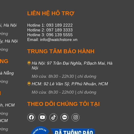
C
LIÊN HỆ HỖ TRỢ
i, Hà Nội
Hotline 1: 093 189 2222
Hotline 2: 097 189 3333
ường
Hotline 3: 096 139 5555
Email: info@watchstore.vn
y, Hà Nội
ường
TRUNG TÂM BẢO HÀNH
UNG
Hà Nội: 97 Trần Đại Nghĩa, P.Bạch Mai, Hà
Nội
Đà Nẵng
Mở cửa:
8h30
-
22h30
|
chỉ đường
ường
HCM: 92 Lê Văn Sỹ, P.Phú Nhuận, HCM
Mở cửa:
8h30
-
22h00
|
chỉ đường
M
THEO DÕI CHÚNG TÔI TẠI
nh, HCM
ường
 HCM
ường