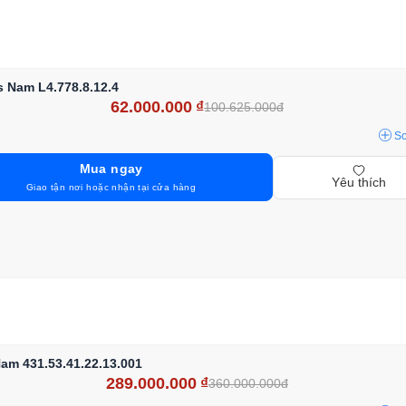
 Nam L4.778.8.12.4
62.000.000
₫
100.625.000đ
S
Mua ngay
Yêu thích
Giao tận nơi hoặc nhận tại cửa hàng
m 431.53.41.22.13.001
289.000.000
₫
360.000.000đ