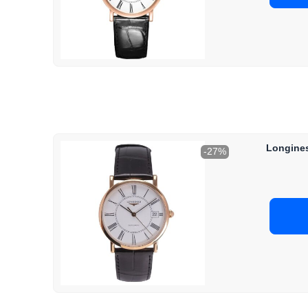
Longines
-27%