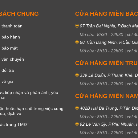
 SÁCH CHUNG
CỬA HÀNG MIỀN BẮ
 thanh toán
97 Trần Đại Nghĩa, P.Bạch Ma
Mở cửa:
8h30
-
22h30
|
chỉ đ
h bảo hành
58 Trần Đăng Ninh, P.Cầu Giấ
h bảo mật
Mở cửa:
8h30
-
22h00
|
chỉ đ
 vận chuyển
CỬA HÀNG MIỀN TR
đổi trả
339 Lê Duẩn, P.Thanh Khê, 
 về giá
Mở cửa:
8h30
-
22h00
|
chỉ đ
c tiếp nhận và phản ánh, yêu
CỬA HÀNG MIỀN NA
nại
402B Hai Bà Trưng, P.Tân Đị
iện hoặc hạn chế trong việc cung
óa, dịch vụ
Mở cửa:
8h30
-
22h00
|
chỉ đ
92 Lê Văn Sỹ, P.Phú Nhuận,
các trang TMĐT
Mở cửa:
8h30
-
22h00
|
chỉ đ