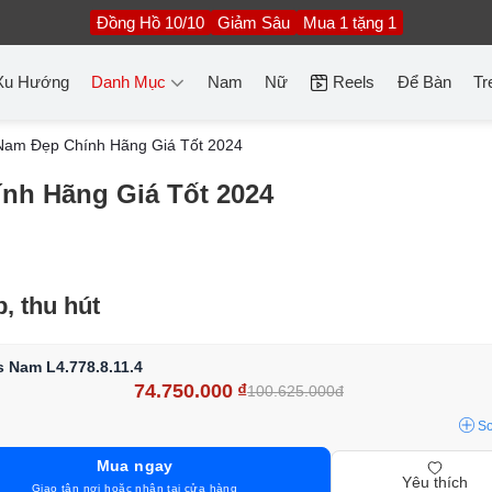
Đồng Hồ 10/10
Giảm Sâu
Mua 1 tặng 1
Xu Hướng
Danh Mục
Nam
Nữ
Reels
Để Bàn
Tr
Nam Đẹp Chính Hãng Giá Tốt 2024
nh Hãng Giá Tốt 2024
, thu hút
 Nam L4.778.8.11.4
74.750.000
₫
100.625.000đ
S
Mua ngay
Yêu thích
Giao tận nơi hoặc nhận tại cửa hàng