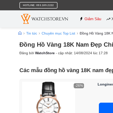
Bỏ
HOTLINE: 093.189.2222
qua
nội
dung
Giảm Sâu
Tin tức
Chuyên mục Top List
Đồng Hồ Vàng 18K 
Đồng Hồ Vàng 18K Nam Đẹp Chí
Đăng bởi
WatchStore
- cập nhật:
14/08/2024
lúc
17:28
Các mẫu đồng hồ vàng 18K nam đẹp
Longines
-26%