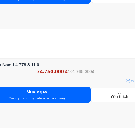
 Nam L4.778.8.11.0
74.750.000
₫
101.985.000đ
S
Mua ngay
Yêu thích
Giao tận nơi hoặc nhận tại cửa hàng