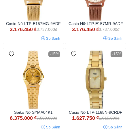
Casio Nữ LTP-E157MG-9ADF
Casio Nữ LTP-E157MR-9ADF
3.176.450
₫
3.176.450
₫
3.737.000đ
3.737.000đ
So Sánh
So Sánh
-15%
-15%
Seiko Nữ SYMA04K1
Casio Nữ LTP-1165N-9CRDF
6.375.000
₫
1.627.750
₫
7.500.000đ
1.915.000đ
So Sánh
So Sánh