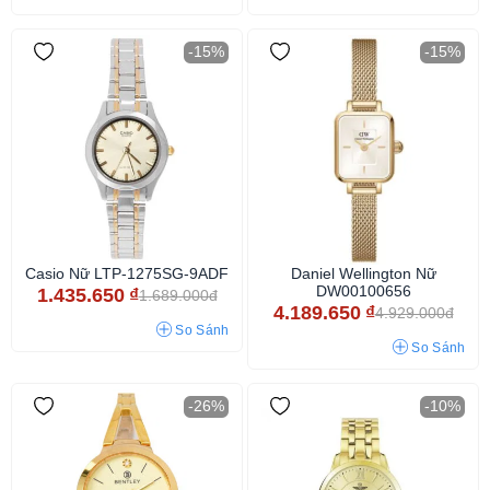
-15%
-15%
Casio Nữ LTP-1275SG-9ADF
Daniel Wellington Nữ
DW00100656
1.435.650
₫
1.689.000đ
4.189.650
₫
4.929.000đ
So Sánh
So Sánh
-26%
-10%