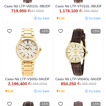
Casio Nữ LTP-V001GL-9BUDF
Casio Nữ LTP-VT01GL-9BUDF
719.950
₫
1.178.100
₫
847.000đ
1.386.000đ
5.00
So Sánh
So Sánh
-15%
-15%
Casio Nữ LTP-V300G-9AUDF
Casio Nữ LTP-V004GL-9AUDF
2.196.400
₫
854.250
₫
2.584.000đ
1.005.000đ
5.00
5.00
So Sánh
So Sánh
-15%
-15%