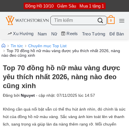
Bỏ
Đồng Hồ 10/10
Giảm Sâu
Mua 1 tặng 1
qua
nội
dung
Tìm
0
kiếm:
Xu Hướng
Reels
Nam
Nữ
Treo Tường
Để Bàn
Tin tức
Chuyên mục Top List
Top 70 đồng hồ nữ màu vàng được yêu thích nhất 2026, nàng
nào đeo cũng xinh
Top 70 đồng hồ nữ màu vàng được
yêu thích nhất 2026, nàng nào đeo
cũng xinh
Đăng bởi
Nguyet
- cập nhật:
07/11/2025
lúc
14:57
Không cần quá nổi bật vẫn có thể thu hút ánh nhìn, đó chính là sức
hút của đồng hồ nữ màu vàng. Sắc vàng ánh kim toát lên vẻ thanh
lịch, sang trọng và giúp làn da nàng thêm rạng rỡ. Mỗi chuyển