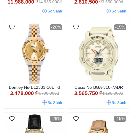
11.988.000
₫
2.810.500
₫
14.985.000đ
3.650.000đ
So Sánh
So Sánh
-26%
-15%
Bentley Nữ BL2333-10LTKI
Casio Nữ BGA-310-7ADR
3.478.000
₫
3.565.750
₫
4.700.000đ
4.195.000đ
So Sánh
So Sánh
-26%
-15%