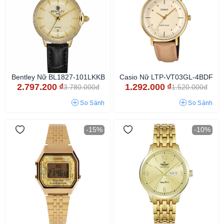
Bentley Nữ BL1827-101LKKB
Casio Nữ LTP-VT03GL-4BDF
2.797.200
₫
1.292.000
₫
3.780.000đ
1.520.000đ
So Sánh
So Sánh
-15%
-10%