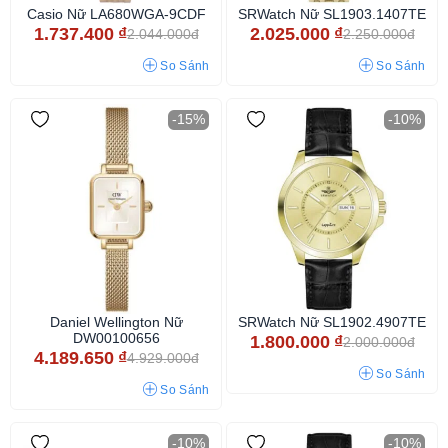
Casio Nữ LA680WGA-9CDF
SRWatch Nữ SL1903.1407TE
1.737.400
₫
2.025.000
₫
2.044.000đ
2.250.000đ
So Sánh
So Sánh
-15%
-10%
Daniel Wellington Nữ
SRWatch Nữ SL1902.4907TE
DW00100656
1.800.000
₫
2.000.000đ
4.189.650
₫
4.929.000đ
So Sánh
So Sánh
-10%
-10%