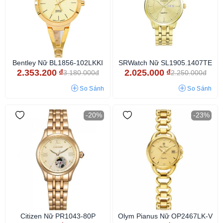
Bentley Nữ BL1856-102LKKI
SRWatch Nữ SL1905.1407TE
2.353.200
₫
2.025.000
₫
3.180.000đ
2.250.000đ
So Sánh
So Sánh
-20%
-23%
Citizen Nữ PR1043-80P
Olym Pianus Nữ OP2467LK-V