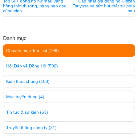
Top 60+ đồng hồ nữ màu vàng
Cập nhật giá đồng hồ Citizen
hồng thời thượng, nàng nào đeo
Tsuyosa và sức hút thật sự phía
cũng xinh
sau
Danh mục
Chuyên mục Top List
(198)
Hỏi Đáp về Đồng Hồ
(590)
Kiến thức chung
(108)
Mục tuyển dụng
(4)
Tin tức & sự kiện
(63)
Truyền thông công ty
(31)