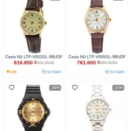
Casio Nữ LTP-V002GL-9BUDF
Casio Nữ LTP-V005GL-9BUDF
816.850
₫
761.600
₫
961.000đ
896.000đ
5.00
So Sánh
So Sánh
-15%
-15%