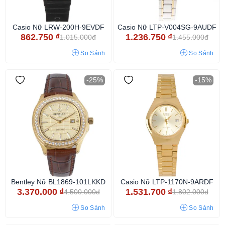
Casio Nữ LRW-200H-9EVDF
Casio Nữ LTP-V004SG-9AUDF
862.750
₫
1.236.750
₫
1.015.000đ
1.455.000đ
So Sánh
So Sánh
-25%
-15%
Bentley Nữ BL1869-101LKKD
Casio Nữ LTP-1170N-9ARDF
3.370.000
₫
1.531.700
₫
4.500.000đ
1.802.000đ
So Sánh
So Sánh