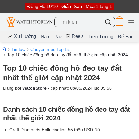
Bỏ
Đồng Hồ 10/10
Giảm Sâu
Mua 1 tặng 1
qua
nội
dung
Tìm
0
kiếm:
Xu Hướng
Reels
Nam
Nữ
Treo Tường
Để Bàn
Tin tức
Chuyên mục Top List
Top 10 chiếc đồng hồ đeo tay đắt nhất thế giới cập nhật 2024
Top 10 chiếc đồng hồ đeo tay đắt
nhất thế giới cập nhật 2024
Đăng bởi
WatchStore
- cập nhật:
08/05/2024
lúc
09:56
Danh sách 10 chiếc đồng hồ đeo tay đắt
nhất thế giới 2024
Graff Diamonds Hallucination 55 triệu USD Nữ