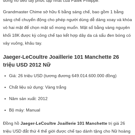
đồng hồ đeo tay phức tạp nhất của Patek Philippe.
Grandmaster Chime sở hữu 6 bằng sáng chế, bao gồm 1 bằng
sáng chế chuyển động cho phép người dùng dễ dàng xoay và khóa
vỏ hai mặt để chọn mặt số mong muốn. Mặt số bằng vàng nguyên
khối 18K được kỳ công chế tạo kết hợp dây da cá sấu đen bóng có
vảy vuông, khâu tay.
Jaeger-LeCoultre Joaillerie 101 Manchette 26
triệu USD 2012 Nữ
Giá: 26 triệu USD (tương đương 649.014.600.000 đồng)
Chất liệu sử dụng: Vàng trắng
Năm sản xuất: 2012
Bộ máy: Manual
Đồng hồ
Jaeger-LeCoultre Joaillerie 101 Manchette
trị giá 26
triệu USD đắt thứ 4 thế giới được chế tạo dành tặng cho Nữ hoàng