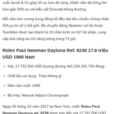
xuất Jacob & Co giúp tối ưu hóa độ sáng, khiến viên đá trông lớn
hơn gần 50% so với kiểu cắt Emerald thông thường.
Mỗi viên kim cương trong đồng hồ đều đạt tiêu chuẩn chứng nhận
GIA uy tín số 1 thế giới. Bộ chuyển động Skeleton với bộ thoát
Tourbillon được tạo thành từ 19 chân kính và 167 bộ phận, cung
cấp khả năng dự trữ năng lượng trong 72 giờ.
Rolex Paul Newman Daytona Ref. 6239 17.8 triệu
USD 1968 Nam
Giá: 17.752.500 USD (tương đương 443.150.331.750 đồng)
Chất liệu sử dụng: Thép không gỉ
Năm sản xuất: 1968
Bộ máy: Manual Valjoux Chronograph
Ngày 26 tháng 10 năm 2017 tại New York, chiếc
Rolex Paul
Newman Daytona ref. 6239
được bán đấu giá 17.752.500 USD