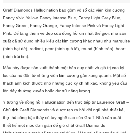
Graff Diamonds Hallucination bao gồm vô số các viên kim cương
Fancy Vivid Yellow, Fancy Intense Blue, Fancy Light Grey Blue,
Fancy Green, Fancy Orange, Fancy Intense Pink và Fancy Light
Pink. Để tăng thêm vẻ đẹp của đồng hồ xịn nhất thế giới, nhà sản
xuất đã sử dụng nhiều kiểu cắt kim cương khác nhau như marquise
(hình hạt dẻ), radiant, pear (hình quả lê), round (hình tròn), heart
(hình trái tim).
Mẫu này được sản xuất thành một bản duy nhất và giá trị cao kỷ
lục của nó đến từ những viên kim cương gắn xung quanh. Mặt số
thạch anh kích thước nhỏ nhưng cực kỳ chính xác, không yêu cầu
lên dây thường xuyên hoặc dự trữ năng lượng.
Ý tưởng về đồng hồ Hallucination đến trực tiếp từ Laurence Graff –
Chủ tịch Graff Diamonds và được tạo ra bởi đội ngũ nhà thiết kế,
thợ thủ công bậc thầy có tay nghề cao của Graff. Nhà sản xuất
thiết kế một móc đơn giản để giữ chặt Graff Diamonds