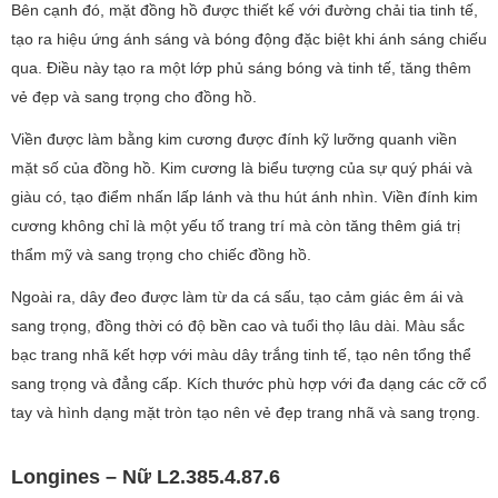
Bên cạnh đó, mặt đồng hồ được thiết kế với đường chải tia tinh tế,
tạo ra hiệu ứng ánh sáng và bóng động đặc biệt khi ánh sáng chiếu
qua. Điều này tạo ra một lớp phủ sáng bóng và tinh tế, tăng thêm
vẻ đẹp và sang trọng cho đồng hồ.
Viền được làm bằng kim cương được đính kỹ lưỡng quanh viền
mặt số của đồng hồ. Kim cương là biểu tượng của sự quý phái và
giàu có, tạo điểm nhấn lấp lánh và thu hút ánh nhìn. Viền đính kim
cương không chỉ là một yếu tố trang trí mà còn tăng thêm giá trị
thẩm mỹ và sang trọng cho chiếc đồng hồ.
Ngoài ra, dây đeo được làm từ da cá sấu, tạo cảm giác êm ái và
sang trọng, đồng thời có độ bền cao và tuổi thọ lâu dài. Màu sắc
bạc trang nhã kết hợp với màu dây trắng tinh tế, tạo nên tổng thể
sang trọng và đẳng cấp. Kích thước phù hợp với đa dạng các cỡ cổ
tay và hình dạng mặt tròn tạo nên vẻ đẹp trang nhã và sang trọng.
Longines – Nữ L2.385.4.87.6