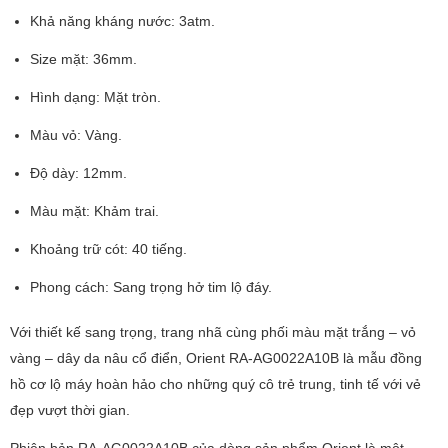
Khả năng kháng nước: 3atm.
Size mặt: 36mm.
Hình dạng: Mặt tròn.
Màu vỏ: Vàng.
Độ dày: 12mm.
Màu mặt: Khảm trai.
Khoảng trữ cót: 40 tiếng.
Phong cách: Sang trọng hở tim lộ đáy.
Với thiết kế sang trọng, trang nhã cùng phối màu mặt trắng – vỏ
vàng – dây da nâu cổ điển, Orient RA-AG0022A10B là mẫu đồng
hồ cơ lộ máy hoàn hảo cho những quý cô trẻ trung, tinh tế với vẻ
đẹp vượt thời gian.
Phiên bản RA-AG0022A10B của dòng sản phẩm Orient là một