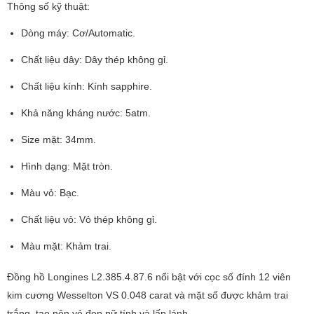
Thông số kỹ thuật:
Dòng máy: Cơ/Automatic.
Chất liệu dây: Dây thép không gỉ.
Chất liệu kính: Kính sapphire.
Khả năng kháng nước: 5atm.
Size mặt: 34mm.
Hình dạng: Mặt tròn.
Màu vỏ: Bạc.
Chất liệu vỏ: Vỏ thép không gỉ.
Màu mặt: Khảm trai.
Đồng hồ Longines L2.385.4.87.6 nổi bật với cọc số đính 12 viên
kim cương Wesselton VS 0.048 carat và mặt số được khảm trai
trắng, tạo nên vẻ đẹp nữ tính và lấp lánh.