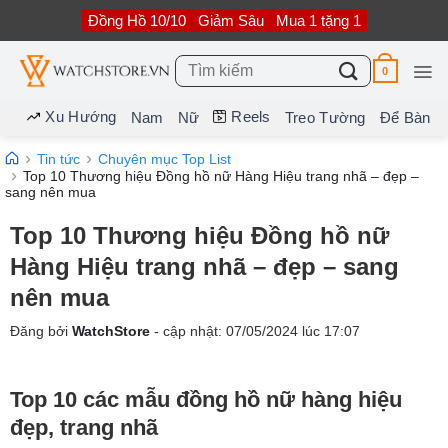
Bỏ
Đồng Hồ 10/10
Giảm Sâu
Mua 1 tặng 1
qua
nội
dung
Tìm
0
kiếm:
Xu Hướng
Reels
Nam
Nữ
Treo Tường
Để Bàn
Tin tức
Chuyên mục Top List
Top 10 Thương hiệu Đồng hồ nữ Hàng Hiệu trang nhã – đẹp –
sang nên mua
Top 10 Thương hiệu Đồng hồ nữ
Hàng Hiệu trang nhã – đẹp – sang
nên mua
Đăng bởi
WatchStore
- cập nhật:
07/05/2024
lúc
17:07
Top 10 các mẫu đồng hồ nữ hàng hiệu
đẹp, trang nhã