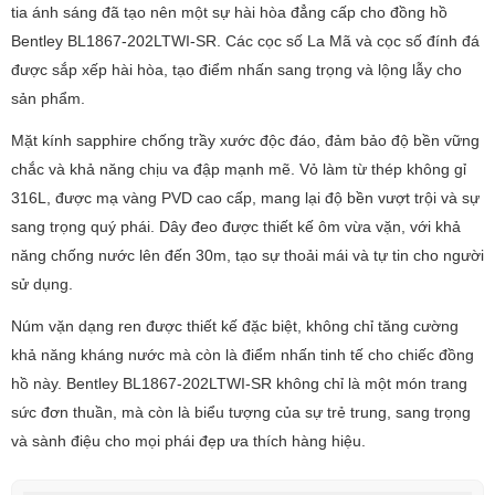
tia ánh sáng đã tạo nên một sự hài hòa đẳng cấp cho đồng hồ
Bentley BL1867-202LTWI-SR. Các cọc số La Mã và cọc số đính đá
được sắp xếp hài hòa, tạo điểm nhấn sang trọng và lộng lẫy cho
sản phẩm.
Mặt kính sapphire chống trầy xước độc đáo, đảm bảo độ bền vững
chắc và khả năng chịu va đập mạnh mẽ. Vỏ làm từ thép không gỉ
316L, được mạ vàng PVD cao cấp, mang lại độ bền vượt trội và sự
sang trọng quý phái. Dây đeo được thiết kế ôm vừa vặn, với khả
năng chống nước lên đến 30m, tạo sự thoải mái và tự tin cho người
sử dụng.
Núm vặn dạng ren được thiết kế đặc biệt, không chỉ tăng cường
khả năng kháng nước mà còn là điểm nhấn tinh tế cho chiếc đồng
hồ này. Bentley BL1867-202LTWI-SR không chỉ là một món trang
sức đơn thuần, mà còn là biểu tượng của sự trẻ trung, sang trọng
và sành điệu cho mọi phái đẹp ưa thích hàng hiệu.