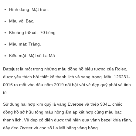
Hình dạng: Mặt tròn.
Màu vỏ: Bạc.
Khoảng trữ cót: 70 tiếng.
Màu mặt: Trắng.
Kiểu mặt: Mặt số La Mã.
Datejust là một trong những mẫu đồng hồ biểu tượng của Rolex,
được yêu thích bởi thiết kế thanh lịch và sang trọng. Mẫu 126231-
0016 ra mắt vào đầu năm 2019 nổi bật với vẻ đẹp quý phái và tinh
tế.
Sử dụng hai hợp kim quý là vàng Everose và thép 904L, chiếc
đồng hồ sở hữu tông màu hồng ấm áp kết hợp cùng màu bạc
thanh lịch. Vẻ đẹp cổ điển được thể hiện qua vành bezel khía rãnh,
dây đeo Oyster và cọc số La Mã bằng vàng hồng.