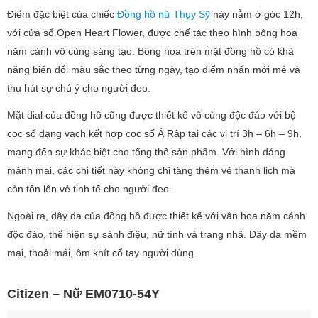
Điểm đặc biệt của chiếc
Đồng hồ nữ Thụy Sỹ
này nằm ở góc 12h,
với cửa sổ Open Heart Flower, được chế tác theo hình bông hoa
năm cánh vô cùng sáng tạo. Bông hoa trên mặt đồng hồ có khả
năng biến đổi màu sắc theo từng ngày, tạo điểm nhấn mới mẻ và
thu hút sự chú ý cho người đeo.
Mặt dial của đồng hồ cũng được thiết kế vô cùng độc đáo với bộ
cọc số dạng vạch kết hợp cọc số Ả Rập tại các vị trí 3h – 6h – 9h,
mang đến sự khác biệt cho tổng thể sản phẩm. Với hình dáng
mảnh mai, các chi tiết này không chỉ tăng thêm vẻ thanh lịch mà
còn tôn lên vẻ tinh tế cho người đeo.
Ngoài ra, dây da của đồng hồ được thiết kế với vân hoa năm cánh
độc đáo, thể hiện sự sành điệu, nữ tính và trang nhã. Dây da mềm
mại, thoải mái, ôm khít cổ tay người dùng.
Citizen – Nữ EM0710-54Y