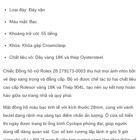
Loại đáy: Đáy vặn.
Màu mặt: Bạc.
Khoảng trữ cót: 55 tiếng.
Khóa: Khóa gập Crownclasp
Chất liệu vỏ: Dây vàng 18K và thép Oystersteel.
Chiếc Đồng hồ nữ Rolex 28 279173-0003 thu hút mọi ánh nhìn bởi
vẻ đẹp sang trọng và đẳng cấp. Bộ vỏ được chế tác từ hai chất liệu
cao cấp Rolesor vàng 18K và Thép 904L, tạo nên sự kết hợp hoàn
hảo giữa sự trang nhã và quý phái.
Mặt đồng hồ màu bạc tinh tế với kích thước 28mm, cùng với vành
bezel dạng rãnh mạ vàng tạo điểm nhấn ấn tượng. Ô cửa sổ hiển
thị ngày được trang bị ống kính Cyclops phóng đại, giúp người
dùng dễ dàng quan sát. Cọc số kim cương lấp lánh ở góc 9 giờ
cùng chỉ số La Mã IX nạm 8 viên kim cương càng làm tăng thêm vẻ