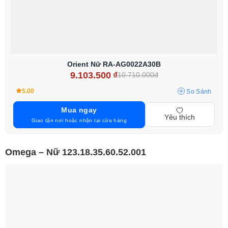
Orient Nữ RA-AG0022A30B
9.103.500
₫
10.710.000đ
5.00
So Sánh
Mua ngay
Yêu thích
Giao tận nơi hoặc nhận tại cửa hàng
Omega – Nữ 123.18.35.60.52.001