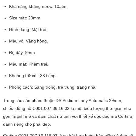
Khả năng kháng nước: 10atm.
Size mặt: 29mm.
Hình dạng: Mặt tròn.
Màu vỏ: Vàng hồng.
Độ dày: 9mm.
Màu mặt: Khảm trai.
Khoảng trữ cót: 38 tiếng.
Phong cách: Sang trọng, trẻ trung, trang nhã.
Trong các sản phẩm thuộc DS Podium Lady Automatic 29mm,
chiếc đồng hồ C001.007.36.16.02 là một biểu tượng thời gian nhỏ
gọn, mạnh mẽ và đậm chất nữ tính với thiết kế độc đáo mà Certina
dành riêng cho phái đẹp.
Certina C001.007.36.116.02 là sự kết hợp hoàn hảo giữa vẻ đẹp cổ