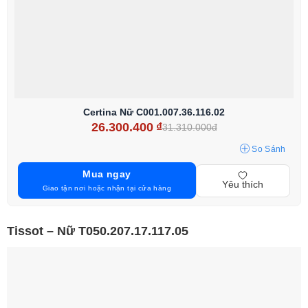
Certina Nữ C001.007.36.116.02
26.300.400
₫
31.310.000đ
So Sánh
Mua ngay
Yêu thích
Giao tận nơi hoặc nhận tại cửa hàng
Tissot – Nữ T050.207.17.117.05