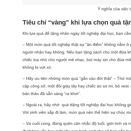
Ý nghĩa của việc 
Tiêu chí “vàng” khi lựa chọn quà tặ
Khi lựa quà để tặng nhân ngày tốt nghiệp đại học, bạn cần 
– Một món quà tốt nghiệp thật sự “ăn điểm” không nằm ở gi
người nhận hay không. Nếu bạn tặng sách cho một đứa kh
chiếc loa nhỏ cho người mê nhạc, bút máy xịn cho đứa mê
không bị vứt xó.
– Hãy ưu tiên những món quà “gắn vào đời thật” – Thứ mà 
cặp công sở, một đôi giày tây hay chiếc áo sơ mi, bộ ve
bản thân đã sẵn sàng “ra khơi”.
– Ngoài ra, hãy nhớ: quà ttặng tốt nghiệp đại học không g
Với sinh viên sắp đi làm, món quà nên thể hiện sự chúc m
– Và cuối cùng, đừng quên cân nhắc độ tuổi, giới tính và
đi phỏng vấn hay một cây son high-end cho cô bạn sắp bướ