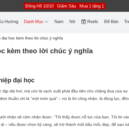
Đồng Hồ 10/10
Giảm Sâu
Mua 1 tặng 1
Xu Hướng
Danh Mục
Nam
Nữ
Reels
Để Bàn
Tr
p đại học kèm theo lời chúc ý nghĩa
ọc kèm theo lời chúc ý nghĩa
hiệp đại học
ọc tập dài hơi, mà còn là vạch xuất phát đầu tiên cho chặng đua của sự
n thuần chỉ là “một món quà” – nó là lời công nhận, là động lực, đồng
ười nhận sẽ cảm nhận được: “Tôi thấy được nỗ lực của bạn. Tôi tin và
n dị – nếu được chọn kỹ càng, sẽ trở thành một dấu mốc đẹp, để sau nà