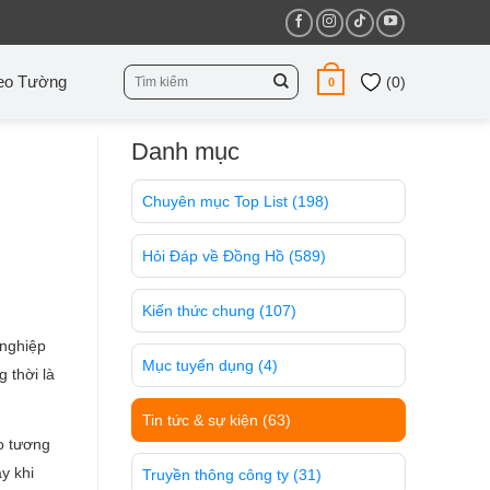
Tìm
eo Tường
(
0
)
0
kiếm:
Danh mục
Chuyên mục Top List
(198)
Hỏi Đáp về Đồng Hồ
(589)
Kiến thức chung
(107)
 nghiệp
Mục tuyển dụng
(4)
 thời là
Tin tức & sự kiện
(63)
o tương
y khi
Truyền thông công ty
(31)