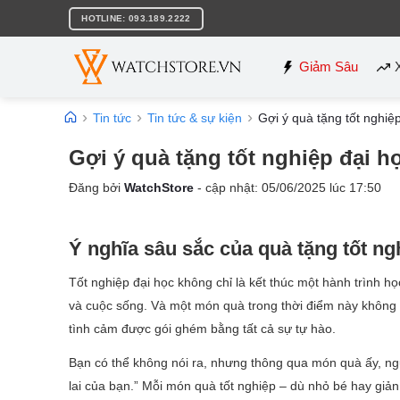
Bỏ
HOTLINE: 093.189.2222
qua
nội
dung
Giảm Sâu
Tin tức
Tin tức & sự kiện
Gợi ý quà tặng tốt nghiệ
Gợi ý quà tặng tốt nghiệp đại h
Đăng bởi
WatchStore
- cập nhật:
05/06/2025
lúc
17:50
Ý nghĩa sâu sắc của quà tặng tốt ng
Tốt nghiệp đại học không chỉ là kết thúc một hành trình h
và cuộc sống. Và một món quà trong thời điểm này không đơ
tình cảm được gói ghém bằng tất cả sự tự hào.
Bạn có thể không nói ra, nhưng thông qua món quà ấy, ng
lai của bạn.” Mỗi món quà tốt nghiệp – dù nhỏ bé hay giả