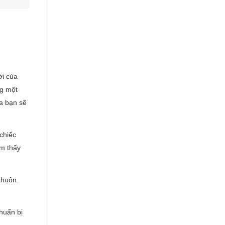
ới của
ng một
a bạn sẽ
chiếc
ảm thấy
khuôn.
huẩn bị