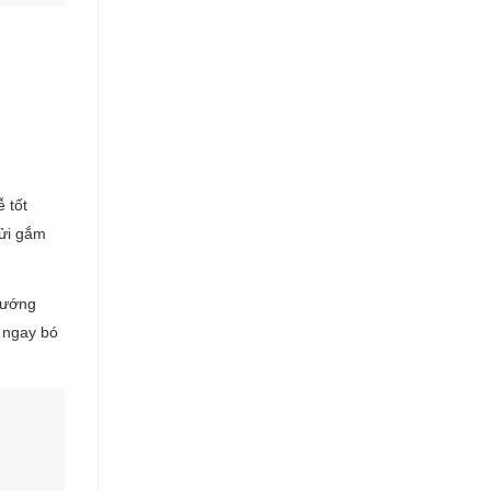
 tốt
gửi gắm
hướng
a ngay bó