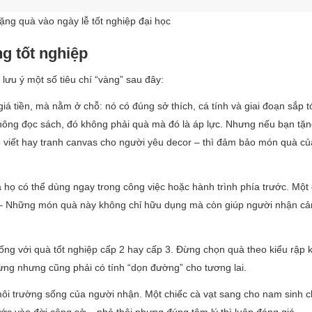
tặng quà vào ngày lễ tốt nghiệp đại học
ng tốt nghiệp
lưu ý một số tiêu chí “vàng” sau đây:
á tiền, mà nằm ở chỗ: nó có đúng sở thích, cá tính và giai đoạn sắp t
ông đọc sách, đó không phải quà mà đó là áp lực. Nhưng nếu bạn tặ
 viết hay tranh canvas cho người yêu decor – thì đảm bảo món quà củ
họ có thể dùng ngay trong công việc hoặc hành trình phía trước. Một 
st – Những món quà này không chỉ hữu dụng mà còn giúp người nhận c
iống với quà tốt nghiệp cấp 2 hay cấp 3. Đừng chọn quà theo kiểu rập 
ừng nhưng cũng phải có tính “dọn đường” cho tương lai.
 môi trường sống của người nhận. Một chiếc cà vạt sang cho nam sinh c
c vào đời công sở – nhỏ thôi nhưng đúng tâm lý thì luôn đáng giá.