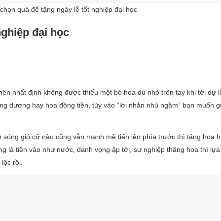
 chọn quà để tặng ngày lễ tốt nghiệp đại học
nghiệp đại học
ên nhất định không được thiếu một bó hoa dù nhỏ trên tay khi tới dự lễ
ớng dương hay hoa đồng tiền, tùy vào “lời nhắn nhủ ngầm” bạn muốn 
 sóng gió cỡ nào cũng vẫn mạnh mẽ tiến lên phía trước thì tặng hoa 
g là tiền vào như nước, danh vọng ập tới, sự nghiệp thăng hoa thì lự
 lộc rồi.