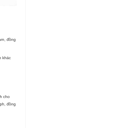
Nam, đồng
n khác
nh cho
aph, đồng