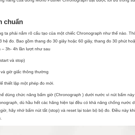
h chuẩn
ng ta phải nắm rõ cấu tạo của một chiếc Chronograph như thế nào. Th
 hệ đo. Bao gồm thang đo 30 giây hoặc 60 giây, thang đo 30 phút ho
h – 3h- 4h lần lượt như sau
tart và stop)
và giờ giấc thông thường
ể thiết lập một phép đo mới.
ế dùng chức năng bấm giờ (Chronograph ) dưới nước vì nút bấm này r
nograph, dù hầu hết các hãng hiện tại đều có khả năng chống nước dù
ờ, hãy nhớ bấm nút tắt (stop) và reset lại toàn bộ bộ đo. Điều này kh
.