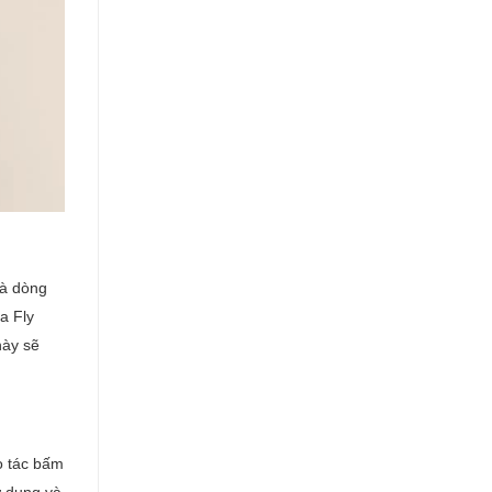
là dòng
a Fly
này sẽ
o tác bấm
ử dụng và