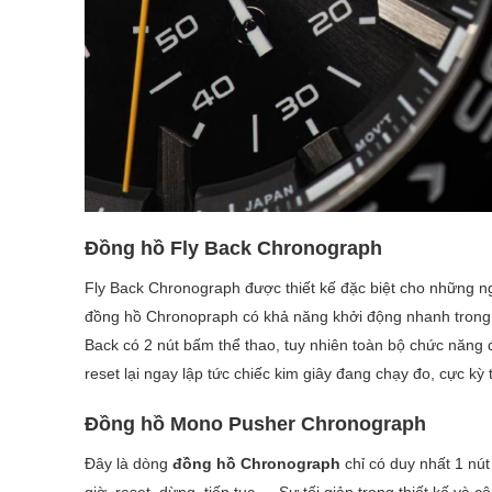
Đồng hồ Fly Back Chronograph
Fly Back Chronograph được thiết kế đặc biệt cho những ng
đồng hồ Chronopraph có khả năng khởi động nhanh trong l
Back có 2 nút bấm thể thao, tuy nhiên toàn bộ chức năng đ
reset lại ngay lập tức chiếc kim giây đang chạy đo, cực kỳ ti
Đồng hồ Mono Pusher Chronograph
Đây là dòng
đồng hồ Chronograph
chỉ có duy nhất 1 nút
giờ, reset, dừng, tiếp tục,… Sự tối giản trong thiết kế 