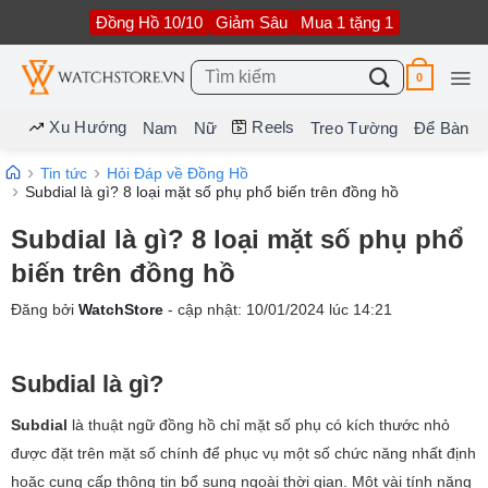
Bỏ
Đồng Hồ 10/10
Giảm Sâu
Mua 1 tặng 1
qua
nội
dung
Tìm
0
kiếm:
Xu Hướng
Reels
Nam
Nữ
Treo Tường
Để Bàn
Tin tức
Hỏi Đáp về Đồng Hồ
Subdial là gì? 8 loại mặt số phụ phổ biến trên đồng hồ
Subdial là gì? 8 loại mặt số phụ phổ
biến trên đồng hồ
Đăng bởi
WatchStore
- cập nhật:
10/01/2024
lúc
14:21
Subdial là gì?
Subdial
là thuật ngữ đồng hồ chỉ mặt số phụ có kích thước nhỏ
được đặt trên mặt số chính để phục vụ một số chức năng nhất định
hoặc cung cấp thông tin bổ sung ngoài thời gian. Một vài tính năng