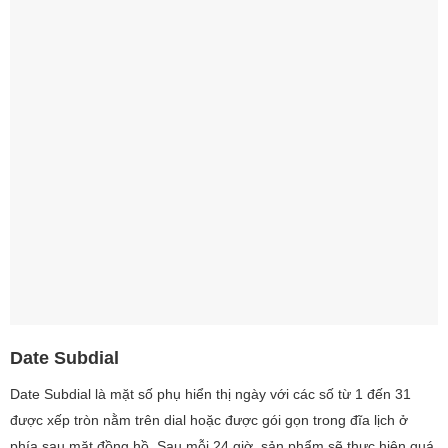
Date Subdial
Date Subdial là mặt số phụ hiển thị ngày với các số từ 1 đến 31
được xếp tròn nằm trên dial hoặc được gói gọn trong đĩa lịch ở
phía sau mặt đồng hồ. Sau mỗi 24 giờ, sản phẩm sẽ thực hiện quá