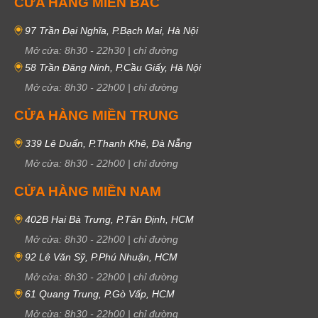
CỬA HÀNG MIỀN BẮC
97 Trần Đại Nghĩa, P.Bạch Mai, Hà Nội
Mở cửa:
8h30
-
22h30
|
chỉ đường
58 Trần Đăng Ninh, P.Cầu Giấy, Hà Nội
Mở cửa:
8h30
-
22h00
|
chỉ đường
CỬA HÀNG MIỀN TRUNG
339 Lê Duẩn, P.Thanh Khê, Đà Nẵng
Mở cửa:
8h30
-
22h00
|
chỉ đường
CỬA HÀNG MIỀN NAM
402B Hai Bà Trưng, P.Tân Định, HCM
Mở cửa:
8h30
-
22h00
|
chỉ đường
92 Lê Văn Sỹ, P.Phú Nhuận, HCM
Mở cửa:
8h30
-
22h00
|
chỉ đường
61 Quang Trung, P.Gò Vấp, HCM
Mở cửa:
8h30
-
22h00
|
chỉ đường