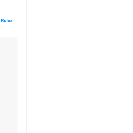
à
Rolex