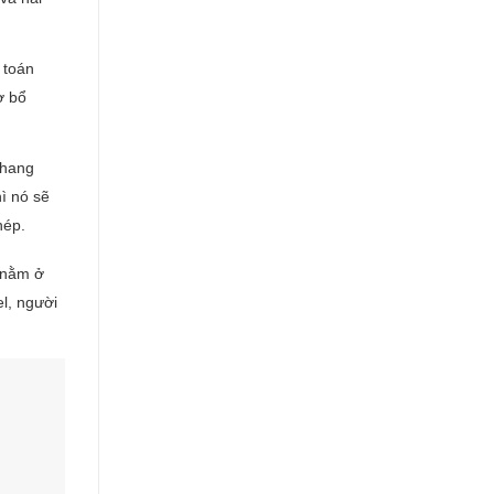
 toán
ờ bổ
thang
ì nó sẽ
hép.
 nằm ở
l, người