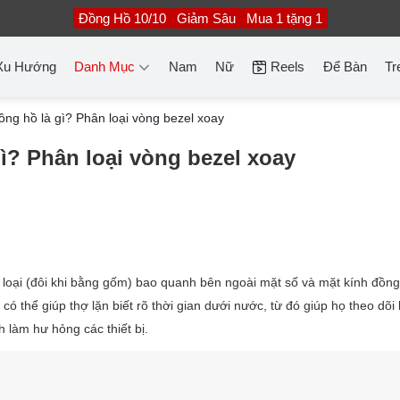
Đồng Hồ 10/10
Giảm Sâu
Mua 1 tặng 1
Xu Hướng
Danh Mục
Nam
Nữ
Reels
Để Bàn
Tr
đồng hồ là gì? Phân loại vòng bezel xoay
gì? Phân loại vòng bezel xoay
loại (đôi khi bằng gốm) bao quanh bên ngoài mặt số và mặt kính đồng
ó thể giúp thợ lặn biết rõ thời gian dưới nước, từ đó giúp họ theo dõi
 làm hư hỏng các thiết bị.