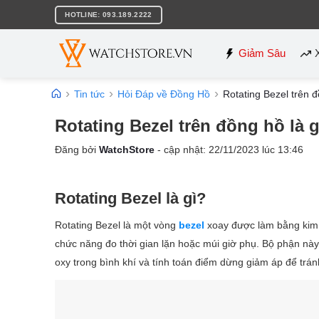
Bỏ
HOTLINE: 093.189.2222
qua
nội
dung
Giảm Sâu
Tin tức
Hỏi Đáp về Đồng Hồ
Rotating Bezel trên 
Rotating Bezel trên đồng hồ là 
Đăng bởi
WatchStore
- cập nhật:
22/11/2023
lúc
13:46
Rotating Bezel là gì?
Rotating Bezel là một vòng
bezel
xoay được làm bằng kim 
chức năng đo thời gian lặn hoặc múi giờ phụ. Bộ phận này c
oxy trong bình khí và tính toán điểm dừng giảm áp để tránh