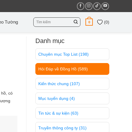
Tìm
eo Tường
(
0
)
0
kiếm:
Danh mục
Chuyên mục Top List
(198)
Hỏi Đáp về Đồng Hồ
(589)
Kiến thức chung
(107)
 hồ, có
Mục tuyển dụng
(4)
 lượng
Tin tức & sự kiện
(63)
Truyền thông công ty
(31)