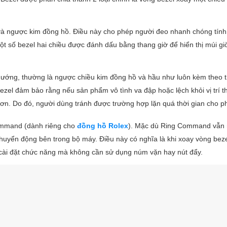
 và ngược kim đồng hồ. Điều này cho phép người đeo nhanh chóng tính
 Một số bezel hai chiều được đánh dấu bằng thang giờ để hiển thị múi gi
 hướng, thường là ngược chiều kim đồng hồ và hầu như luôn kèm theo 
zel đảm bảo rằng nếu sản phẩm vô tình va đập hoặc lệch khỏi vị trí th
t hơn. Do đó, người dùng tránh được trường hợp lặn quá thời gian cho p
Command (dành riêng cho
đồng hồ Rolex
). Mặc dù Ring Command vẫn
huyển động bên trong bộ máy. Điều này có nghĩa là khi xoay vòng beze
ể cài đặt chức năng mà không cần sử dụng núm vặn hay nút đẩy.