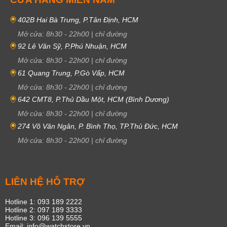
402B Hai Bà Trưng, P.Tân Định, HCM
Mở cửa:
8h30
-
22h00
|
chỉ đường
92 Lê Văn Sỹ, P.Phú Nhuận, HCM
Mở cửa:
8h30
-
22h00
|
chỉ đường
61 Quang Trung, P.Gò Vấp, HCM
Mở cửa:
8h30
-
22h00
|
chỉ đường
642 CMT8, P.Thủ Dầu Một, HCM (Bình Dương)
Mở cửa:
8h30
-
22h00
|
chỉ đường
274 Võ Văn Ngân, P. Bình Thọ, TP.Thủ Đức, HCM
Mở cửa:
8h30
-
22h00
|
chỉ đường
LIÊN HỆ HỖ TRỢ
Hotline 1: 093 189 2222
Hotline 2: 097 189 3333
Hotline 3: 096 139 5555
Email: info@watchstore.vn