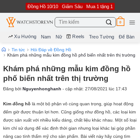
Bỏ
Đồng Hồ 10/10
Giảm Sâu
Mua 1 tặng 1
qua
nội
dung
Tìm
0
kiếm:
Xu Hướng
Reels
Nam
Nữ
Treo Tường
Để Bàn
Tin tức
Hỏi Đáp về Đồng Hồ
Khám phá những mẫu kim đồng hồ phố biến nhất trên thị trường
Khám phá những mẫu kim đồng hồ
phố biến nhất trên thị trường
Đăng bởi
Nguyenhonghanh
- cập nhật:
27/08/2021
lúc
17:43
Kim đồng hồ
là một bộ phận vô cùng quan trọng, giúp hoạt động
đếm giờ được thuận lợi hơn. Cũng giống như đồng hồ, các loại kim
được sản xuất với nhiều kiểu dáng, chất liệu khác nhau. Một số loại
kim chỉ sử dụng để xác định thời gian nhưng loại khác lại góp phần
nâng cao tính thẩm mỹ cho sản phẩm. Bài viết này hãy cùng tìm