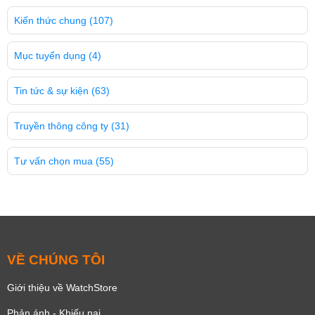
Kiến thức chung
(107)
Mục tuyển dụng
(4)
Tin tức & sự kiện
(63)
Truyền thông công ty
(31)
Tư vấn chọn mua
(55)
VỀ CHÚNG TÔI
Giới thiệu về WatchStore
Phản ánh - Khiếu nại