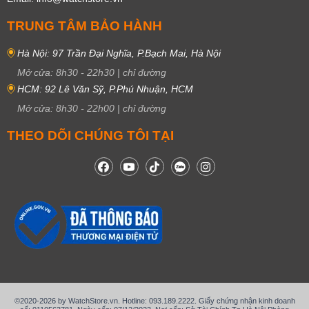
TRUNG TÂM BẢO HÀNH
Hà Nội: 97 Trần Đại Nghĩa, P.Bạch Mai, Hà Nội
Mở cửa:
8h30
-
22h30
|
chỉ đường
HCM: 92 Lê Văn Sỹ, P.Phú Nhuận, HCM
Mở cửa:
8h30
-
22h00
|
chỉ đường
THEO DÕI CHÚNG TÔI TẠI
©2020-2026 by WatchStore.vn. Hotline: 093.189.2222. Giấy chứng nhận kinh doanh