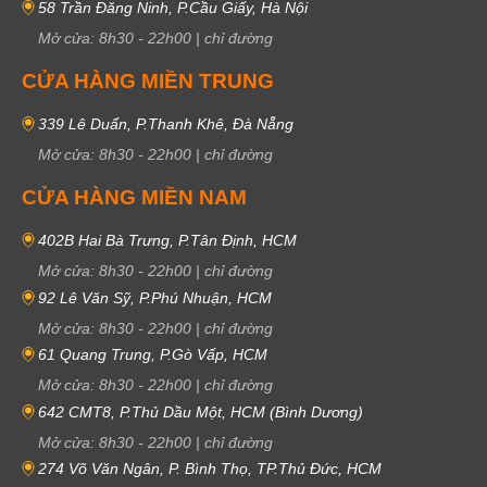
58 Trần Đăng Ninh, P.Cầu Giấy, Hà Nội
Mở cửa:
8h30
-
22h00
|
chỉ đường
CỬA HÀNG MIỀN TRUNG
339 Lê Duẩn, P.Thanh Khê, Đà Nẵng
Mở cửa:
8h30
-
22h00
|
chỉ đường
CỬA HÀNG MIỀN NAM
402B Hai Bà Trưng, P.Tân Định, HCM
Mở cửa:
8h30
-
22h00
|
chỉ đường
92 Lê Văn Sỹ, P.Phú Nhuận, HCM
Mở cửa:
8h30
-
22h00
|
chỉ đường
61 Quang Trung, P.Gò Vấp, HCM
Mở cửa:
8h30
-
22h00
|
chỉ đường
642 CMT8, P.Thủ Dầu Một, HCM (Bình Dương)
Mở cửa:
8h30
-
22h00
|
chỉ đường
274 Võ Văn Ngân, P. Bình Thọ, TP.Thủ Đức, HCM