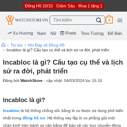
Bỏ
Đồng Hồ 10/10
Giảm Sâu
Mua 1 tặng 1
qua
nội
dung
Tìm
0
kiếm:
Xu Hướng
Reels
Nam
Nữ
Treo Tường
Để Bàn
Tin tức
Hỏi Đáp về Đồng Hồ
Incabloc là gì? Cấu tạo cụ thể và lịch sử ra đời, phát triển
Incabloc là gì? Cấu tạo cụ thể và lịch
sử ra đời, phát triển
Đăng bởi
WatchStore
- cập nhật:
04/03/2024
lúc
15:10
Incabloc là gì?
Incabloc
là hệ thống chống sốc bằng lò xo được sử dụng phổ biến
nhất trong
đồng hồ cơ
. Hệ thống này lắp lò xo phẳng giữ một
chân kính trên bánh xe cân bằng để bảo vệ các trục chuyển động