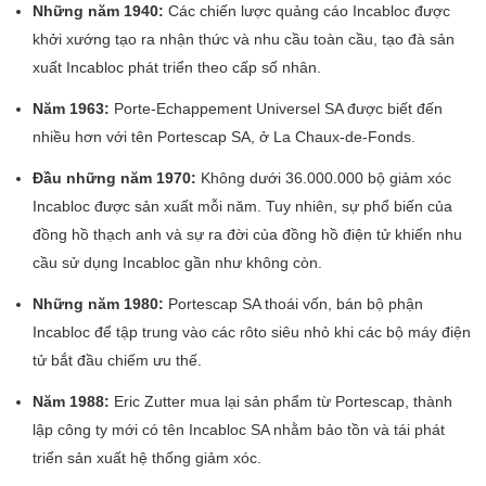
Những năm 1940:
Các chiến lược quảng cáo Incabloc được
khởi xướng tạo ra nhận thức và nhu cầu toàn cầu, tạo đà sản
xuất Incabloc phát triển theo cấp số nhân.
Năm 1963:
Porte-Echappement Universel SA được biết đến
nhiều hơn với tên Portescap SA, ở La Chaux-de-Fonds.
Đầu những năm 1970:
Không dưới 36.000.000 bộ giảm xóc
Incabloc được sản xuất mỗi năm. Tuy nhiên, sự phổ biến của
đồng hồ thạch anh và sự ra đời của đồng hồ điện tử khiến nhu
cầu sử dụng Incabloc gần như không còn.
Những năm 1980:
Portescap SA thoái vốn, bán bộ phận
Incabloc để tập trung vào các rôto siêu nhỏ khi các bộ máy điện
tử bắt đầu chiếm ưu thế.
Năm 1988:
Eric Zutter mua lại sản phẩm từ Portescap, thành
lập công ty mới có tên Incabloc SA nhằm bảo tồn và tái phát
triển sản xuất hệ thống giảm xóc.