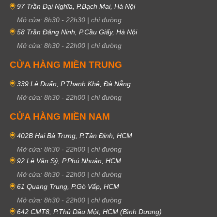
97 Trần Đại Nghĩa, P.Bạch Mai, Hà Nội
Mở cửa:
8h30
-
22h30
|
chỉ đường
58 Trần Đăng Ninh, P.Cầu Giấy, Hà Nội
Mở cửa:
8h30
-
22h00
|
chỉ đường
CỬA HÀNG MIỀN TRUNG
339 Lê Duẩn, P.Thanh Khê, Đà Nẵng
Mở cửa:
8h30
-
22h00
|
chỉ đường
CỬA HÀNG MIỀN NAM
402B Hai Bà Trưng, P.Tân Định, HCM
Mở cửa:
8h30
-
22h00
|
chỉ đường
92 Lê Văn Sỹ, P.Phú Nhuận, HCM
Mở cửa:
8h30
-
22h00
|
chỉ đường
61 Quang Trung, P.Gò Vấp, HCM
Mở cửa:
8h30
-
22h00
|
chỉ đường
642 CMT8, P.Thủ Dầu Một, HCM (Bình Dương)