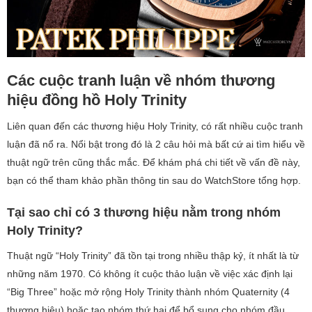
Các cuộc tranh luận về nhóm thương
hiệu đồng hồ Holy Trinity
Liên quan đến các thương hiệu Holy Trinity, có rất nhiều cuộc tranh
luận đã nổ ra. Nổi bật trong đó là 2 câu hỏi mà bất cứ ai tìm hiểu về
thuật ngữ trên cũng thắc mắc. Để khám phá chi tiết về vấn đề này,
bạn có thể tham khảo phần thông tin sau do WatchStore tổng hợp.
Tại sao chỉ có 3 thương hiệu nằm trong nhóm
Holy Trinity?
Thuật ngữ “Holy Trinity” đã tồn tại trong nhiều thập kỷ, ít nhất là từ
những năm 1970. Có không ít cuộc thảo luận về việc xác định lại
“Big Three” hoặc mở rộng Holy Trinity thành nhóm Quaternity (4
thương hiệu) hoặc tạo nhóm thứ hai để bổ sung cho nhóm đầu