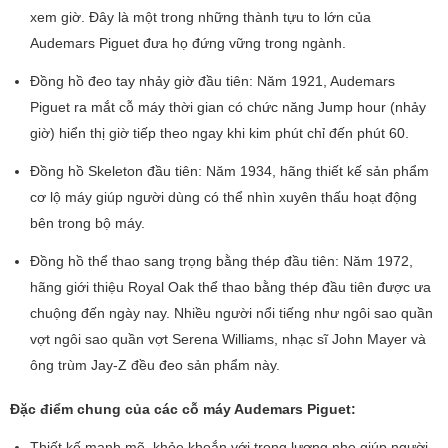
xem giờ. Đây là một trong những thành tựu to lớn của
Audemars Piguet đưa họ đứng vững trong ngành.
Đồng hồ đeo tay nhảy giờ đầu tiên: Năm 1921, Audemars
Piguet ra mắt cỗ máy thời gian có chức năng Jump hour (nhảy
giờ) hiển thị giờ tiếp theo ngay khi kim phút chỉ đến phút 60.
Đồng hồ Skeleton đầu tiên: Năm 1934, hãng thiết kế sản phẩm
cơ lộ máy giúp người dùng có thể nhìn xuyên thấu hoạt động
bên trong bộ máy.
Đồng hồ thể thao sang trọng bằng thép đầu tiên: Năm 1972,
hãng giới thiệu Royal Oak thể thao bằng thép đầu tiên được ưa
chuộng đến ngày nay. Nhiều người nổi tiếng như ngôi sao quần
vợt ngôi sao quần vợt Serena Williams, nhạc sĩ John Mayer và
ông trùm Jay-Z đều đeo sản phẩm này.
Đặc điểm chung của các cỗ máy Audemars Piguet:
Thiết kế mạnh mẽ, khỏe khoắn với trọng lượng nhẹ giúp người