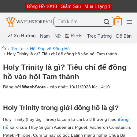
Bỏ
Đồng Hồ 10/10
Giảm Sâu
Mua 1 tặng 1
qua
nội
dung
Tìm
0
kiếm:
Xu Hướng
Reels
Nam
Nữ
Treo Tường
Để Bàn
Tin tức
Hỏi Đáp về Đồng Hồ
Holy Trinity là gì? Tiêu chí để đồng hồ vào hội Tam thánh
Holy Trinity là gì? Tiêu chí để đồng
hồ vào hội Tam thánh
Đăng bởi
WatchStore
- cập nhật:
10/11/2023
lúc
14:10
Holy Trinity trong giới đồng hồ là gì?
Holy Trinity (hay Big Three) là cụm từ chỉ bộ 3 thương hiệu
đồng
hồ
xa xỉ của Thụy Sĩ gồm Audemars Piguet, Vacheron Constantin,
Patek Philippe. Cụm từ này có gốc Latinh mang nghĩa Chúa Ba