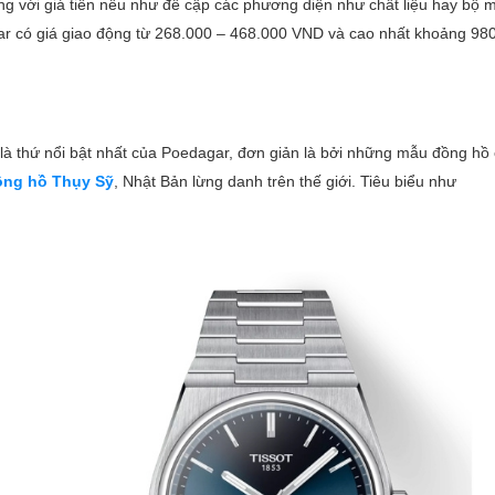
g với giá tiền nếu như đề cập các phương diện như chất liệu hay bộ m
r có giá giao động từ 268.000 – 468.000 VND và cao nhất khoảng 98
nh là thứ nổi bật nhất của Poedagar, đơn giản là bởi những mẫu đồng hồ
ồng hồ Thụy Sỹ
, Nhật Bản lừng danh trên thế giới. Tiêu biểu như