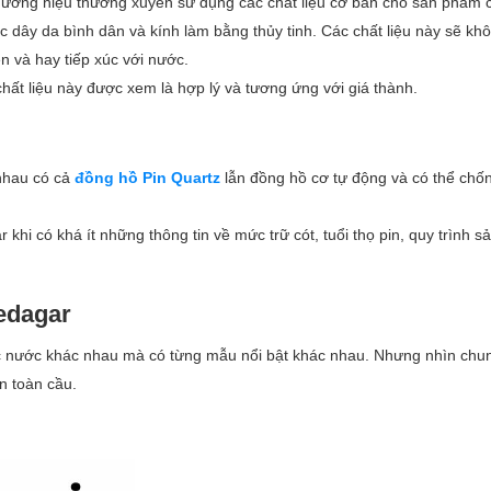
 thương hiệu thường xuyên sử dụng các chất liệu cơ bản cho sản phẩm
 dây da bình dân và kính làm bằng thủy tinh. Các chất liệu này sẽ k
 và hay tiếp xúc với nước.
chất liệu này được xem là hợp lý và tương ứng với giá thành.
nhau có cả
đồng hồ Pin Quartz
lẫn đồng hồ cơ tự động và có thể chố
khi có khá ít những thông tin về mức trữ cót, tuổi thọ pin, quy trình s
edagar
các nước khác nhau mà có từng mẫu nổi bật khác nhau. Nhưng nhìn chu
ên toàn cầu.