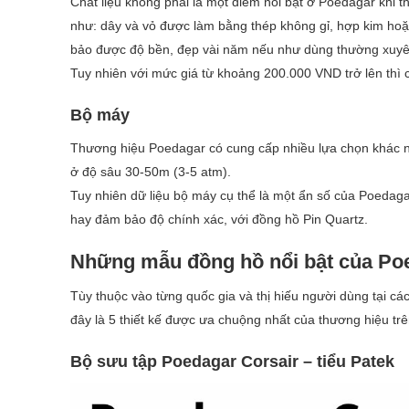
Chất liệu không phải là một điểm nổi bật ở Poedagar khi
như: dây và vỏ được làm bằng thép không gỉ, hợp kim hoặc
bảo được độ bền, đẹp vài năm nếu như dùng thường xuyên
Tuy nhiên với mức giá từ khoảng 200.000 VND trở lên thì 
Bộ máy
Thương hiệu Poedagar có cung cấp nhiều lựa chọn khác 
ở độ sâu 30-50m (3-5 atm).
Tuy nhiên dữ liệu bộ máy cụ thể là một ẩn số của Poedagar 
hay đảm bảo độ chính xác, với đồng hồ Pin Quartz.
Những mẫu đồng hồ nổi bật của Po
Tùy thuộc vào từng quốc gia và thị hiếu người dùng tại 
đây là 5 thiết kế được ưa chuộng nhất của thương hiệu tr
Bộ sưu tập Poedagar Corsair – tiểu Patek