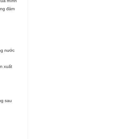
 của mình
hông đảm
ng nước
ản xuất
ng sau