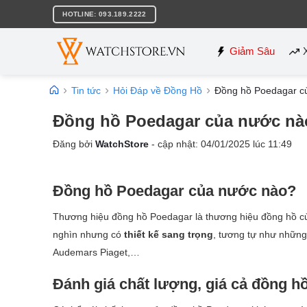
Bỏ
HOTLINE: 093.189.2222
qua
nội
dung
Giảm Sâu
Tin tức
Hỏi Đáp về Đồng Hồ
Đồng hồ Poedagar củ
Đồng hồ Poedagar của nước nào
Đăng bởi
WatchStore
- cập nhật:
04/01/2025
lúc
11:49
Đồng hồ Poedagar của nước nào?
Thương hiệu đồng hồ Poedagar là thương hiệu đồng hồ c
nghìn nhưng có
thiết kế sang trọng
, tương tự như những 
Audemars Piaget,…
Đánh giá chất lượng, giá cả đồng h