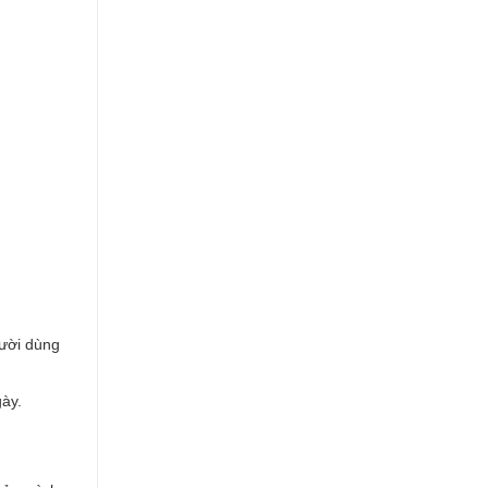
gười dùng
gày.