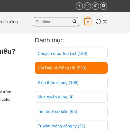
Tìm
eo Tường
(
0
)
0
kiếm:
Danh mục
hiêu?
Chuyên mục Top List
(198)
Hỏi Đáp về Đồng Hồ
(590)
Kiến thức chung
(108)
i trăm
Mục tuyển dụng
(4)
Hublot,
Tin tức & sự kiện
(63)
Truyền thông công ty
(31)