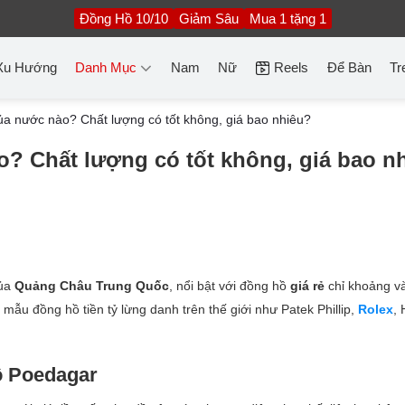
Đồng Hồ 10/10
Giảm Sâu
Mua 1 tặng 1
Xu Hướng
Danh Mục
Nam
Nữ
Reels
Để Bàn
Tr
a nước nào? Chất lượng có tốt không, giá bao nhiêu?
? Chất lượng có tốt không, giá bao n
ủa
Quảng Châu Trung Quốc
, nổi bật với đồng hồ
giá rẻ
chỉ khoảng và
mẫu đồng hồ tiền tỷ lừng danh trên thế giới như Patek Phillip,
Rolex
, 
ồ Poedagar