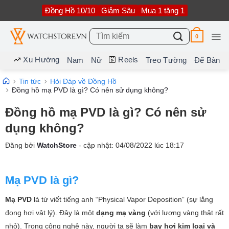
Bỏ
Đồng Hồ 10/10
Giảm Sâu
Mua 1 tặng 1
qua
nội
dung
Tìm
0
kiếm:
Xu Hướng
Reels
Nam
Nữ
Treo Tường
Để Bàn
Tin tức
Hỏi Đáp về Đồng Hồ
Đồng hồ mạ PVD là gì? Có nên sử dụng không?
Đồng hồ mạ PVD là gì? Có nên sử
dụng không?
Đăng bởi
WatchStore
- cập nhật:
04/08/2022
lúc
18:17
Mạ PVD là gì?
Mạ PVD
là từ viết tiếng anh “Physical Vapor Deposition” (sự lắng
đọng hơi vật lý). Đây là một
dạng mạ vàng
(với lượng vàng thật rất
nhỏ). Trong công nghệ này, người ta sẽ làm
bay hơi kim loại và