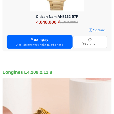
Citizen Nam AN8162-57P
4.048.000
₫
5.060.000đ
So Sánh
Mua ngay
Yêu thích
Giao tận nơi hoặc nhận tại cửa hàng
Longines L4.209.2.11.8