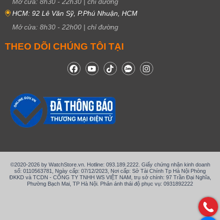
Mở cửa:
8h30
-
22h30
|
chỉ đường
HCM: 92 Lê Văn Sỹ, P.Phú Nhuận, HCM
Mở cửa:
8h30
-
22h00
|
chỉ đường
THEO DÕI CHÚNG TÔI TẠI
©2020-2026 by WatchStore.vn. Hotline: 093.189.2222. Giấy chứng nhận kinh doanh
số: 0110563781, Ngày cấp: 07/12/2023, Nơi cấp: Sở Tài Chính Tp Hà Nội Phòng
ĐKKD và TCDN - CÔNG TY TNHH WS VIỆT NAM, trụ sở chính: 97 Trần Đại Nghĩa,
Phường Bạch Mai, TP Hà Nội. Phản ánh thái độ phục vụ: 0931892222