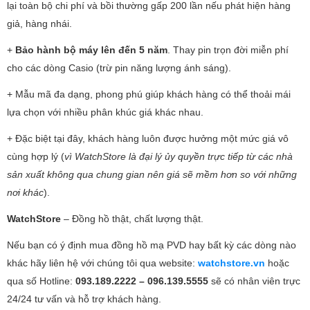
lại toàn bộ chi phí và bồi thường gấp 200 lần nếu phát hiện hàng
giả, hàng nhái.
+
Bảo hành bộ máy lên đến 5 năm
. Thay pin trọn đời miễn phí
cho các dòng Casio (trừ pin năng lượng ánh sáng).
+ Mẫu mã đa dạng, phong phú giúp khách hàng có thể thoải mái
lựa chọn với nhiều phân khúc giá khác nhau.
+ Đặc biệt tại đây, khách hàng luôn được hưởng một mức giá vô
cùng hợp lý (
vì WatchStore là đại lý ủy quyền trực tiếp từ các nhà
sản xuất không qua chung gian nên giá sẽ mềm hơn so với những
nơi khác
).
WatchStore
– Đồng hồ thật, chất lượng thật.
Nếu bạn có ý định mua đồng hồ mạ PVD hay bất kỳ các dòng nào
khác hãy liên hệ với chúng tôi qua website:
watchstore.vn
hoặc
qua số Hotline:
093.189.2222 – 096.139.5555
sẽ có nhân viên trực
24/24 tư vấn và hỗ trợ khách hàng.