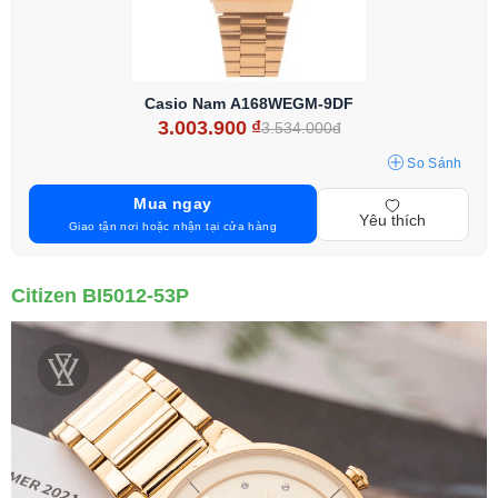
Casio Nam A168WEGM-9DF
3.003.900
₫
3.534.000đ
So Sánh
Mua ngay
Yêu thích
Giao tận nơi hoặc nhận tại cửa hàng
Citizen BI5012-53P