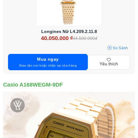
Longines Nữ L4.209.2.11.8
40.050.000
₫
44.500.000đ
So Sánh
Mua ngay
Yêu thích
Giao tận nơi hoặc nhận tại cửa hàng
Casio A168WEGM-9DF