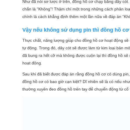
Như đã nói sơ lược ở trên, đồng hồ cơ chạy bằng dây cót. 
chắn là “Không”! Thậm chí một trong những cách phân loại
chính là cách khẳng định thêm một lần nữa về đáp án “Kh
Vậy nếu không sử dụng pin thì đồng hồ cơ
Thực chất, năng lượng giúp cho đồng hồ cơ hoạt động sẽ 
tự động. Trong đó, dây cót sẽ được làm từ kim loại bản mỏ
đã bung ra hết cỡ mà không được cuộn lại thì đồng hồ sẽ
hoạt động.
Sau khi đã biết được đáp án rằng đồng hồ cơ có dùng pin
đồng hồ cơ có bao giờ cạn kiệt? Dĩ nhiên sẽ là có nếu nh
thường xuyên đeo đồng hồ trên tay để chuyển động từ cổ