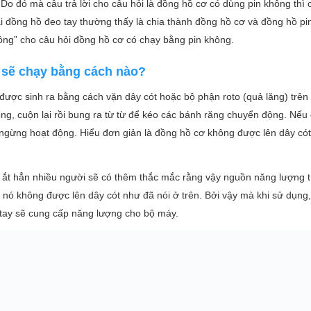
Do đó mà câu trả lời cho câu hỏi là đồng hồ cơ có dùng pin không thì 
 đồng hồ đeo tay thường thấy là chia thành đồng hồ cơ và đồng hồ pi
ông” cho câu hỏi đồng hồ cơ có chạy bằng pin không.
 sẽ chạy bằng cách nào?
được sinh ra bằng cách vặn dây cót hoặc bộ phận roto (quả lăng) trên
ng, cuộn lại rồi bung ra từ từ để kéo các bánh răng chuyển động. Nếu 
 ngừng hoạt động. Hiểu đơn giản là đồng hồ cơ không được lên dây có
, ắt hẳn nhiều người sẽ có thêm thắc mắc rằng vậy nguồn năng lượng 
ư nó không được lên dây cót như đã nói ở trên. Bởi vậy mà khi sử dụng
 tay sẽ cung cấp năng lượng cho bộ máy.