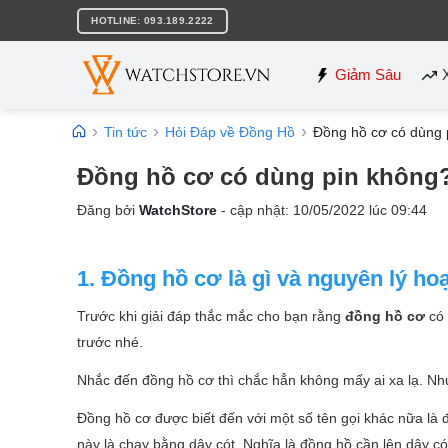
Bỏ
HOTLINE: 093.189.2222
qua
nội
dung
Giảm Sâu
Tin tức
Hỏi Đáp về Đồng Hồ
Đồng hồ cơ có dùng 
Đồng hồ cơ có dùng pin không?
Đăng bởi
WatchStore
- cập nhật:
10/05/2022
lúc
09:44
1. Đồng hồ cơ là gì và nguyên lý h
Trước khi giải đáp thắc mắc cho bạn rằng
đồng hồ cơ
có 
trước nhé.
Nhắc đến đồng hồ cơ thì chắc hẳn không mấy ai xa lạ. Như
Đồng hồ cơ được biết đến với một số tên gọi khác nữa là 
này là chạy bằng dây cót. Nghĩa là đồng hồ cần lên dây có