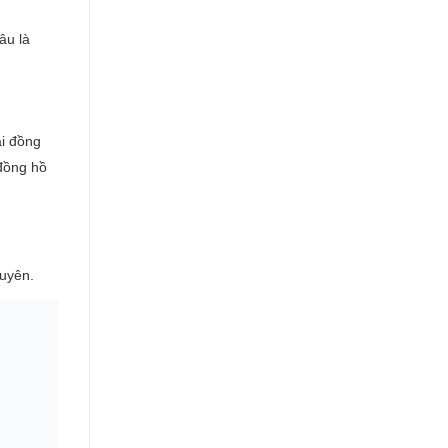
âu là
ại đồng
 đồng hồ
huyên.