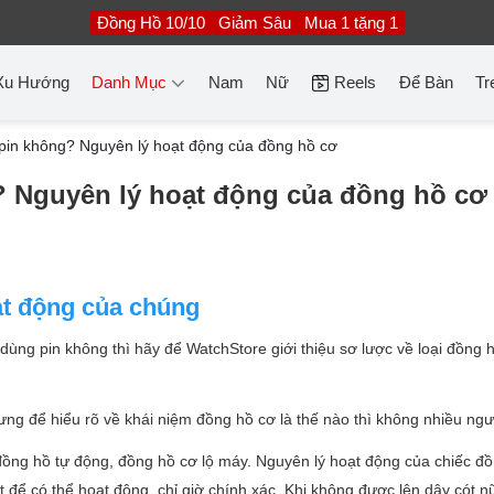
Đồng Hồ 10/10
Giảm Sâu
Mua 1 tặng 1
Xu Hướng
Danh Mục
Nam
Nữ
Reels
Để Bàn
Tr
pin không? Nguyên lý hoạt động của đồng hồ cơ
 Nguyên lý hoạt động của đồng hồ cơ
oạt động của chúng
dùng pin không thì hãy để WatchStore giới thiệu sơ lược về loại đồng 
ng để hiểu rõ về khái niệm đồng hồ cơ là thế nào thì không nhiều ngườ
đồng hồ tự động, đồng hồ cơ lộ máy. Nguyên lý hoạt động của chiếc đ
t để có thể hoạt động, chỉ giờ chính xác. Khi không được lên dây cót n