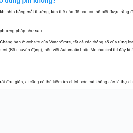
có dùng pin không?
khi nhìn bằng mắt thường, làm thế nào để bạn có thể biết được rằng đ
2 phương pháp như sau:
 Chẳng hạn ở website của WatchStore, tất cả các thông số của từng lo
ment (Bộ chuyển động), nếu viết Automatic hoặc Mechanical thì đây là
 rất đơn giản, ai cũng có thể kiểm tra chính xác mà không cần là thợ c