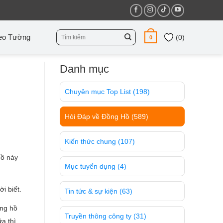
Tìm
eo Tường
(
0
)
0
kiếm:
Danh mục
Chuyên mục Top List
(198)
Hỏi Đáp về Đồng Hồ
(589)
Kiến thức chung
(107)
hồ này
Mục tuyển dụng
(4)
i biết.
Tin tức & sự kiện
(63)
ồng hồ
Truyền thông công ty
(31)
ữa thì