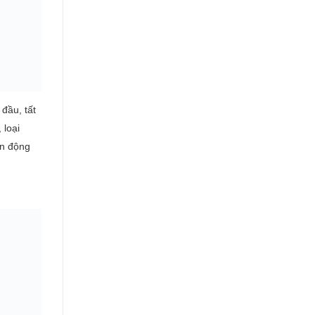
 đầu, tất
 loại
ển động