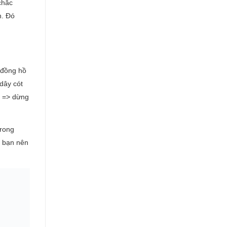
chắc
n. Đó
 đồng hồ
dây cót
t => dừng
trong
, bạn nên