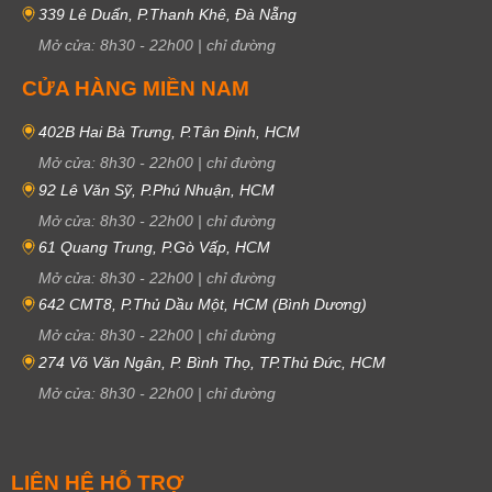
339 Lê Duẩn, P.Thanh Khê, Đà Nẵng
Mở cửa:
8h30
-
22h00
|
chỉ đường
CỬA HÀNG MIỀN NAM
402B Hai Bà Trưng, P.Tân Định, HCM
Mở cửa:
8h30
-
22h00
|
chỉ đường
92 Lê Văn Sỹ, P.Phú Nhuận, HCM
Mở cửa:
8h30
-
22h00
|
chỉ đường
61 Quang Trung, P.Gò Vấp, HCM
Mở cửa:
8h30
-
22h00
|
chỉ đường
642 CMT8, P.Thủ Dầu Một, HCM (Bình Dương)
Mở cửa:
8h30
-
22h00
|
chỉ đường
274 Võ Văn Ngân, P. Bình Thọ, TP.Thủ Đức, HCM
Mở cửa:
8h30
-
22h00
|
chỉ đường
LIÊN HỆ HỖ TRỢ