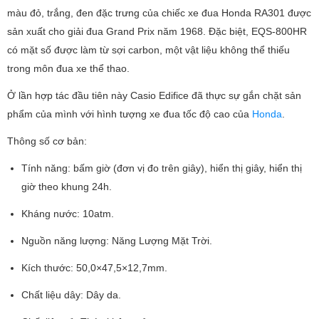
màu đỏ, trắng, đen đặc trưng của chiếc xe đua Honda RA301 được
sản xuất cho giải đua Grand Prix năm 1968. Đặc biệt, EQS-800HR
có mặt số được làm từ sợi carbon, một vật liệu không thể thiếu
trong môn đua xe thể thao.
Ở lần hợp tác đầu tiên này Casio Edifice đã thực sự gắn chặt sản
phẩm của mình với hình tượng xe đua tốc độ cao của
Honda
.
Thông số cơ bản:
Tính năng: bấm giờ (đơn vị đo trên giây), hiển thị giây, hiển thị
giờ theo khung 24h.
Kháng nước: 10atm.
Nguồn năng lượng: Năng Lượng Mặt Trời.
Kích thước: 50,0×47,5×12,7mm.
Chất liệu dây: Dây da.