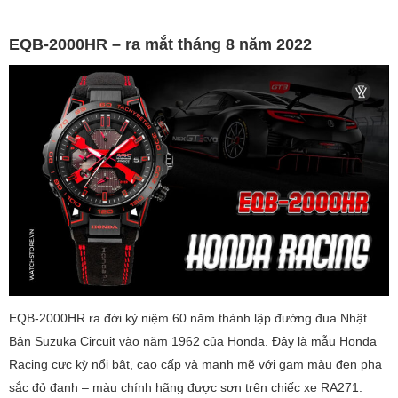
EQB-2000HR – ra mắt tháng 8 năm 2022
EQB-2000HR ra đời kỷ niệm 60 năm thành lập đường đua Nhật
Bản Suzuka Circuit vào năm 1962 của Honda. Đây là mẫu Honda
Racing cực kỳ nổi bật, cao cấp và mạnh mẽ với gam màu đen pha
sắc đỏ đanh – màu chính hãng được sơn trên chiếc xe RA271.