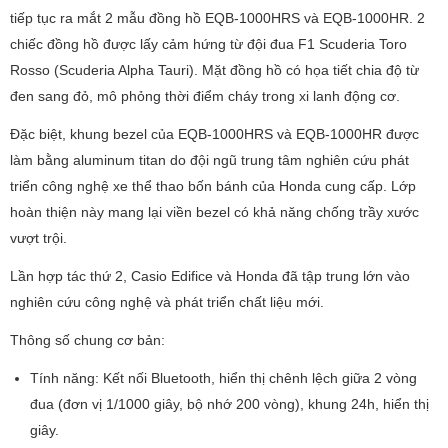
tiếp tục ra mắt 2 mẫu đồng hồ EQB-1000HRS và EQB-1000HR. 2
chiếc đồng hồ được lấy cảm hứng từ đội đua F1 Scuderia Toro
Rosso (Scuderia Alpha Tauri). Mặt đồng hồ có họa tiết chia độ từ
đen sang đỏ, mô phỏng thời điểm cháy trong xi lanh động cơ.
Đặc biệt, khung bezel của EQB-1000HRS và EQB-1000HR được
làm bằng aluminum titan do đội ngũ trung tâm nghiên cứu phát
triển công nghệ xe thể thao bốn bánh của Honda cung cấp. Lớp
hoàn thiện này mang lại viền bezel có khả năng chống trầy xước
vượt trội.
Lần hợp tác thứ 2, Casio Edifice và Honda đã tập trung lớn vào
nghiên cứu công nghệ và phát triển chất liệu mới.
Thông số chung cơ bản:
Tính năng: Kết nối Bluetooth, hiển thị chênh lệch giữa 2 vòng
đua (đơn vị 1/1000 giây, bộ nhớ 200 vòng), khung 24h, hiển thị
giây.