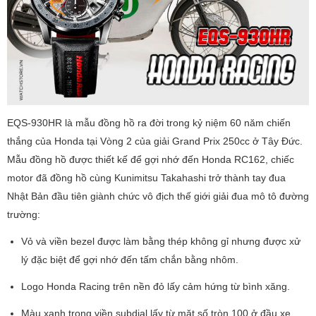
EQS-930HR là mẫu đồng hồ ra đời trong kỷ niệm 60 năm chiến
thắng của Honda tại Vòng 2 của giải Grand Prix 250cc ở Tây Đức.
Mẫu đồng hồ được thiết kế để gợi nhớ đến Honda RC162, chiếc
motor đã đồng hồ cùng Kunimitsu Takahashi trở thành tay đua
Nhật Bản đầu tiên giành chức vô địch thế giới giải đua mô tô đường
trường:
Vỏ và viền bezel được làm bằng thép không gỉ nhưng được xử
lý đặc biệt để gợi nhớ đến tấm chắn bằng nhôm.
Logo Honda Racing trên nền đỏ lấy cảm hứng từ bình xăng.
Màu xanh trong viền subdial lấy từ mặt số tròn 100 ở đầu xe.