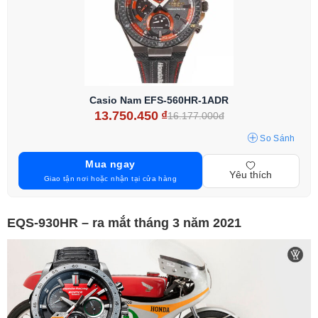
Casio Nam EFS-560HR-1ADR
13.750.450
₫
16.177.000đ
So Sánh
Mua ngay
Yêu thích
Giao tận nơi hoặc nhận tại cửa hàng
EQS-930HR – ra mắt tháng 3 năm 2021