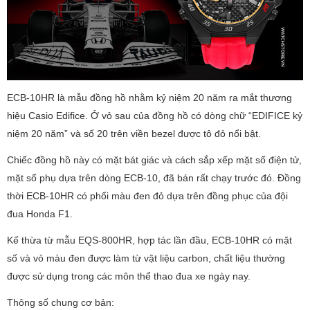
ECB-10HR là mẫu đồng hồ nhằm kỷ niệm 20 năm ra mắt thương
hiệu Casio Edifice. Ở vỏ sau của đồng hồ có dòng chữ “EDIFICE kỷ
niệm 20 năm” và số 20 trên viền bezel được tô đỏ nổi bật.
Chiếc đồng hồ này có mặt bát giác và cách sắp xếp mặt số điện tử,
mặt số phụ dựa trên dòng ECB-10, đã bán rất chạy trước đó. Đồng
thời ECB-10HR có phối màu đen đỏ dựa trên đồng phục của đội
đua Honda F1.
Kế thừa từ mẫu EQS-800HR, hợp tác lần đầu, ECB-10HR có mặt
số và vỏ màu đen được làm từ vật liệu carbon, chất liệu thường
được sử dụng trong các môn thể thao đua xe ngày nay.
Thông số chung cơ bản: