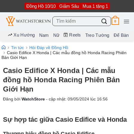
Bỏ
Đồng Hồ 10/10
Giảm Sâu
Mua 1 tặng 1
qua
nội
dung
Tìm
0
kiếm:
Xu Hướng
Reels
Nam
Nữ
Treo Tường
Để Bàn
Tin tức
Hỏi Đáp về Đồng Hồ
Casio Edifice X Honda | Các mẫu đồng hồ Honda Racing Phiên
Bản Giới Hạn
Casio Edifice X Honda | Các mẫu
đồng hồ Honda Racing Phiên Bản
Giới Hạn
Đăng bởi
WatchStore
- cập nhật:
09/05/2024
lúc
16:56
Sự hợp tác giữa Casio Edifice và Honda
Thương hiệu đồng hồ Casio Edifice