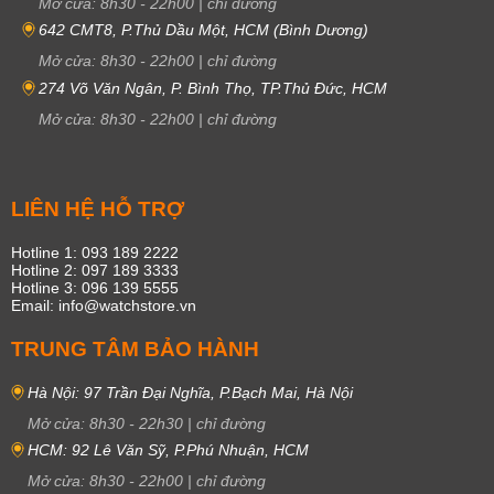
Mở cửa:
8h30
-
22h00
|
chỉ đường
642 CMT8, P.Thủ Dầu Một, HCM (Bình Dương)
Mở cửa:
8h30
-
22h00
|
chỉ đường
274 Võ Văn Ngân, P. Bình Thọ, TP.Thủ Đức, HCM
Mở cửa:
8h30
-
22h00
|
chỉ đường
LIÊN HỆ HỖ TRỢ
Hotline 1: 093 189 2222
Hotline 2: 097 189 3333
Hotline 3: 096 139 5555
Email: info@watchstore.vn
TRUNG TÂM BẢO HÀNH
Hà Nội: 97 Trần Đại Nghĩa, P.Bạch Mai, Hà Nội
Mở cửa:
8h30
-
22h30
|
chỉ đường
HCM: 92 Lê Văn Sỹ, P.Phú Nhuận, HCM
Mở cửa:
8h30
-
22h00
|
chỉ đường