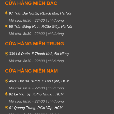
CỬA HÀNG MIỀN BẮC
97 Trần Đại Nghĩa, P.Bạch Mai, Hà Nội
Mở cửa:
8h30
-
22h30
|
chỉ đường
58 Trần Đăng Ninh, P.Cầu Giấy, Hà Nội
Mở cửa:
8h30
-
22h00
|
chỉ đường
CỬA HÀNG MIỀN TRUNG
339 Lê Duẩn, P.Thanh Khê, Đà Nẵng
Mở cửa:
8h30
-
22h00
|
chỉ đường
CỬA HÀNG MIỀN NAM
402B Hai Bà Trưng, P.Tân Định, HCM
Mở cửa:
8h30
-
22h00
|
chỉ đường
92 Lê Văn Sỹ, P.Phú Nhuận, HCM
Mở cửa:
8h30
-
22h00
|
chỉ đường
61 Quang Trung, P.Gò Vấp, HCM