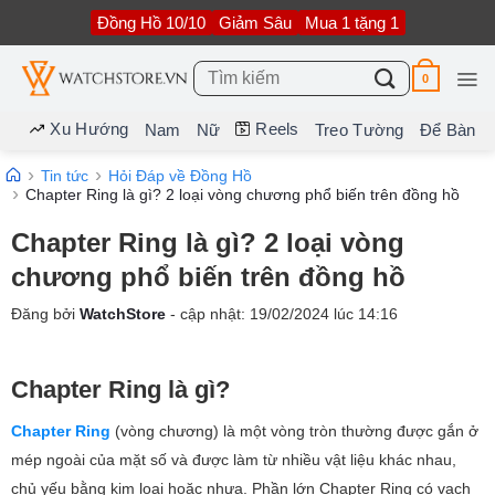
Bỏ
Đồng Hồ 10/10
Giảm Sâu
Mua 1 tặng 1
qua
nội
dung
Tìm
0
kiếm:
Xu Hướng
Reels
Nam
Nữ
Treo Tường
Để Bàn
Tin tức
Hỏi Đáp về Đồng Hồ
Chapter Ring là gì? 2 loại vòng chương phổ biến trên đồng hồ
Chapter Ring là gì? 2 loại vòng
chương phổ biến trên đồng hồ
Đăng bởi
WatchStore
- cập nhật:
19/02/2024
lúc
14:16
Chapter Ring là gì?
Chapter Ring
(vòng chương) là một vòng tròn thường được gắn ở
mép ngoài của mặt số và được làm từ nhiều vật liệu khác nhau,
chủ yếu bằng kim loại hoặc nhựa. Phần lớn Chapter Ring có vạch