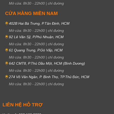
Mở cửa:
8h30
-
22h00
|
chỉ đường
CỬA HÀNG MIỀN NAM
402B Hai Bà Trưng, P.Tân Định, HCM
Mở cửa:
8h30
-
22h00
|
chỉ đường
92 Lê Văn Sỹ, P.Phú Nhuận, HCM
Mở cửa:
8h30
-
22h00
|
chỉ đường
61 Quang Trung, P.Gò Vấp, HCM
Mở cửa:
8h30
-
22h00
|
chỉ đường
642 CMT8, P.Thủ Dầu Một, HCM (Bình Dương)
Mở cửa:
8h30
-
22h00
|
chỉ đường
274 Võ Văn Ngân, P. Bình Thọ, TP.Thủ Đức, HCM
Mở cửa:
8h30
-
22h00
|
chỉ đường
LIÊN HỆ HỖ TRỢ