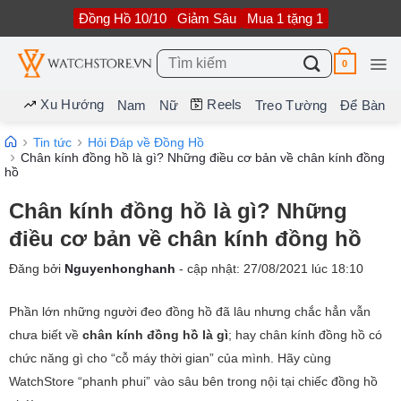
Bỏ
Đồng Hồ 10/10
Giảm Sâu
Mua 1 tặng 1
qua
nội
dung
Tìm
0
kiếm:
Xu Hướng
Reels
Nam
Nữ
Treo Tường
Để Bàn
Tin tức
Hỏi Đáp về Đồng Hồ
Chân kính đồng hồ là gì? Những điều cơ bản về chân kính đồng
hồ
Chân kính đồng hồ là gì? Những
điều cơ bản về chân kính đồng hồ
Đăng bởi
Nguyenhonghanh
- cập nhật:
27/08/2021
lúc
18:10
Phần lớn những người đeo đồng hồ đã lâu nhưng chắc hẳn vẫn
chưa biết về
chân kính đồng hồ là gì
; hay chân kính đồng hồ có
chức năng gì cho “cỗ máy thời gian” của mình. Hãy cùng
WatchStore “phanh phui” vào sâu bên trong nội tại chiếc đồng hồ