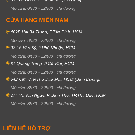
Mở cửa:
8h30
-
22h00
|
chỉ đường
CỬA HÀNG MIỀN NAM
402B Hai Bà Trưng, P.Tân Định, HCM
Mở cửa:
8h30
-
22h00
|
chỉ đường
92 Lê Văn Sỹ, P.Phú Nhuận, HCM
Mở cửa:
8h30
-
22h00
|
chỉ đường
61 Quang Trung, P.Gò Vấp, HCM
Mở cửa:
8h30
-
22h00
|
chỉ đường
642 CMT8, P.Thủ Dầu Một, HCM (Bình Dương)
Mở cửa:
8h30
-
22h00
|
chỉ đường
274 Võ Văn Ngân, P. Bình Thọ, TP.Thủ Đức, HCM
Mở cửa:
8h30
-
22h00
|
chỉ đường
LIÊN HỆ HỖ TRỢ