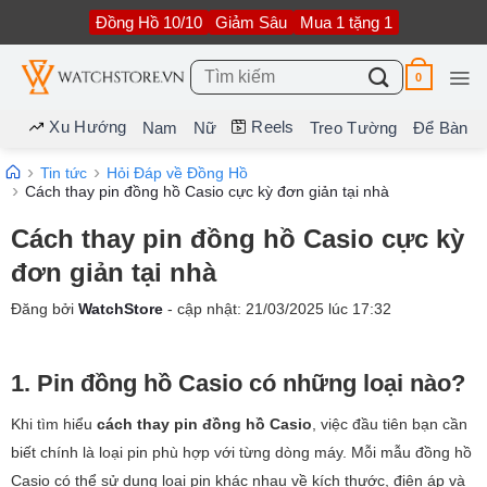
Bỏ
Đồng Hồ 10/10
Giảm Sâu
Mua 1 tặng 1
qua
nội
dung
Tìm
0
kiếm:
Xu Hướng
Reels
Nam
Nữ
Treo Tường
Để Bàn
Tin tức
Hỏi Đáp về Đồng Hồ
Cách thay pin đồng hồ Casio cực kỳ đơn giản tại nhà
Cách thay pin đồng hồ Casio cực kỳ
đơn giản tại nhà
Đăng bởi
WatchStore
- cập nhật:
21/03/2025
lúc
17:32
1. Pin đồng hồ Casio có những loại nào?
Khi tìm hiểu
cách thay pin đồng hồ Casio
, việc đầu tiên bạn cần
biết chính là loại pin phù hợp với từng dòng máy. Mỗi mẫu đồng hồ
Casio có thể sử dụng loại pin khác nhau về kích thước, điện áp và