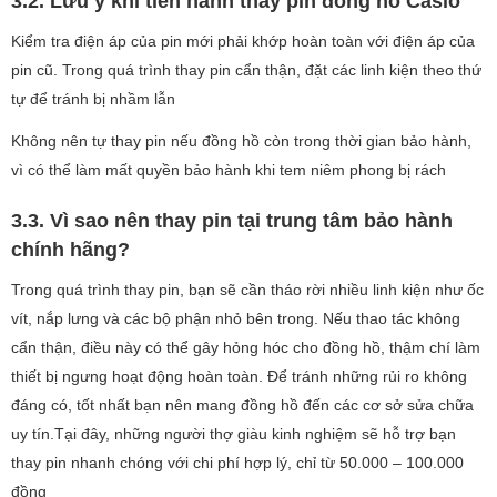
3.2. Lưu ý khi tiến hành thay pin đồng hồ Casio
Kiểm tra điện áp của pin mới phải khớp hoàn toàn với điện áp của
pin cũ. Trong quá trình thay pin cẩn thận, đặt các linh kiện theo thứ
tự để tránh bị nhầm lẫn
Không nên tự thay pin nếu đồng hồ còn trong thời gian bảo hành,
vì có thể làm mất quyền bảo hành khi tem niêm phong bị rách
3.3. Vì sao nên thay pin tại trung tâm bảo hành
chính hãng?
Trong quá trình thay pin, bạn sẽ cần tháo rời nhiều linh kiện như ốc
vít, nắp lưng và các bộ phận nhỏ bên trong. Nếu thao tác không
cẩn thận, điều này có thể gây hỏng hóc cho đồng hồ, thậm chí làm
thiết bị ngưng hoạt động hoàn toàn. Để tránh những rủi ro không
đáng có, tốt nhất bạn nên mang đồng hồ đến các cơ sở sửa chữa
uy tín.Tại đây, những người thợ giàu kinh nghiệm sẽ hỗ trợ bạn
thay pin nhanh chóng với chi phí hợp lý, chỉ từ 50.000 – 100.000
đồng