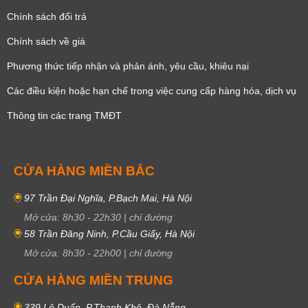
Chính sách đổi trả
Chính sách về giá
Phương thức tiếp nhận và phản ánh, yêu cầu, khiêu nại
Các điều kiện hoặc hạn chế trong việc cung cấp hàng hóa, dịch vụ
Thông tin các trang TMĐT
CỬA HÀNG MIỀN BẮC
97 Trần Đại Nghĩa, P.Bạch Mai, Hà Nội
Mở cửa:
8h30
-
22h30
|
chỉ đường
58 Trần Đăng Ninh, P.Cầu Giấy, Hà Nội
Mở cửa:
8h30
-
22h00
|
chỉ đường
CỬA HÀNG MIỀN TRUNG
339 Lê Duẩn, P.Thanh Khê, Đà Nẵng