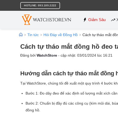
Bỏ
HOTLINE: 093.189.2222
qua
nội
dung
Giảm Sâu
Tin tức
Hỏi Đáp về Đồng Hồ
Cách tự tháo mắt đồng
Cách tự tháo mắt đồng hồ đeo ta
Đăng bởi
WatchStore
- cập nhật:
03/01/2024
lúc
16:21
Hướng dẫn cách tự tháo mắt đồng hồ
Tại WatchStore, chúng tôi đề xuất một quy trình 4 bước 
Bước 1: Đo dây đeo để xác định số lượng mắt xích cần 
Bước 2: Chuẩn bị đầy đủ các công cụ (kìm mũi dài, búa
đồng hồ.