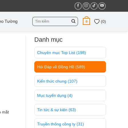
Tìm
eo Tường
(
0
)
0
kiếm:
Danh mục
Chuyên mục Top List
(198)
Hỏi Đáp về Đồng Hồ
(589)
Kiến thức chung
(107)
Mục tuyển dụng
(4)
Tin tức & sự kiện
(63)
o mắt
Truyền thông công ty
(31)