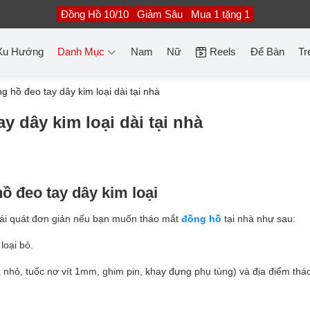
Đồng Hồ 10/10
Giảm Sâu
Mua 1 tặng 1
Xu Hướng
Danh Mục
Nam
Nữ
Reels
Để Bàn
Tr
 hồ đeo tay dây kim loại dài tại nhà
y dây kim loại dài tại nhà
 đeo tay dây kim loại
khái quát đơn giản nếu bạn muốn tháo mắt
đồng hồ
tại nhà như sau:
loại bỏ.
 nhỏ, tuốc nơ vít 1mm, ghim pin, khay đựng phụ tùng) và địa điểm thá