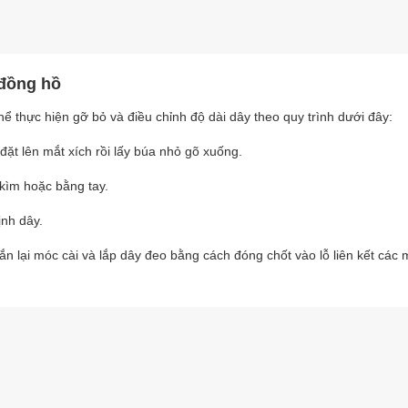
 đồng hồ
thể thực hiện gỡ bỏ và điều chỉnh độ dài dây theo quy trình dưới đây:
ặt lên mắt xích rồi lấy búa nhỏ gõ xuống.
kìm hoặc bằng tay.
ịnh dây.
ắn lại móc cài và lắp dây đeo bằng cách đóng chốt vào lỗ liên kết các 