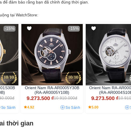
nữa để đảm bảo rằng bạn đã chỉnh đúng thời gian.
uộng tại WatchStore:
-15%
-15%
001S30B
Orient Nam RA-AR0005Y30B
Orient Nam RA-AR00
0B)
(RA-AR0005Y10B)
(RA-AR0004S10
9.273.500
₫
9.273.500
₫
40.000đ
10.910.000đ
10.91
4.92
5.00
So Sánh
So Sánh
i thời gian