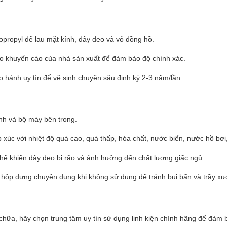
propyl để lau mặt kính, dây đeo và vỏ đồng hồ.
heo khuyến cáo của nhà sản xuất để đảm bảo độ chính xác.
hành uy tín để vệ sinh chuyên sâu định kỳ 2-3 năm/lần.
nh và bộ máy bên trong.
p xúc với nhiệt độ quá cao, quá thấp, hóa chất, nước biển, nước hồ bơ
thể khiến dây đeo bị rão và ảnh hưởng đến chất lượng giấc ngủ.
 hộp đựng chuyên dụng khi không sử dụng để tránh bụi bẩn và trầy xư
hữa, hãy chọn trung tâm uy tín sử dụng linh kiện chính hãng để đảm 