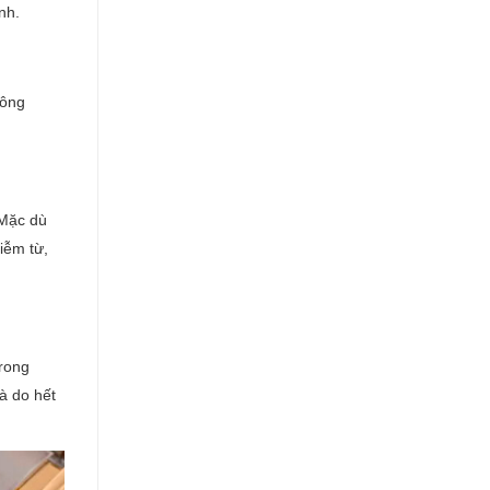
nh.
hông
 Mặc dù
iễm từ,
trong
à do hết