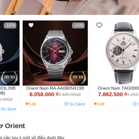
-15%
-15%
B03L39B
Orient Nam RA-AA0B05R19B
Orient Nam TAG00
9B)
8.058.000
₫
7.862.500
₫
9.480.000đ
9.250
0.000đ
5.00
5.00
So Sánh
So Sánh
ơ Orient
 cần lưu ý một số điều dưới đây: