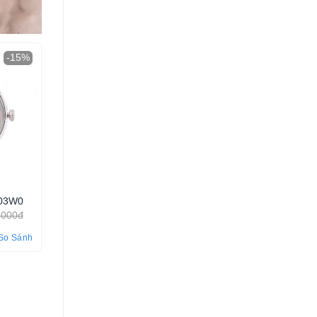
-15%
-15%
003W0
Orient Nam RA-AA0B04R19B
8.228.000
₫
.000đ
9.680.000đ
5.00
So Sánh
So Sánh