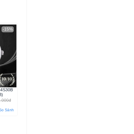
-15%
-15%
04S30B
Orient Nam TAG02003W0
B)
7.157.000
₫
8.420.000đ
0.000đ
4.73
So Sánh
So Sánh