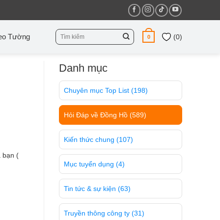
Tìm
eo Tường
(
0
)
0
kiếm:
Danh mục
Chuyên mục Top List
(198)
Hỏi Đáp về Đồng Hồ
(589)
Kiến thức chung
(107)
 bạn (
Mục tuyển dụng
(4)
Tin tức & sự kiện
(63)
Truyền thông công ty
(31)