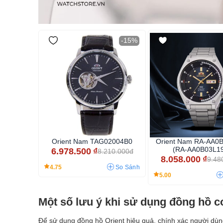
-15%
Orient Nam TAG02004B0
Orient Nam RA-AA0
(RA-AA0B03L1
6.978.500
₫
8.210.000đ
8.058.000
₫
9.48
4.75
So Sánh
5.00
Một số lưu ý khi sử dụng đồng hồ c
Để sử dụng đồng hồ Orient hiệu quả, chính xác người dùng