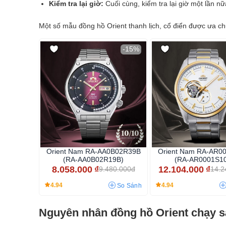
Kiểm tra lại giờ:
Cuối cùng, kiểm tra lại giờ một lần 
Một số mẫu đồng hồ Orient thanh lịch, cổ điển được ưa ch
-15%
Orient Nam RA-AA0B02R39B
Orient Nam RA-AR0
(RA-AA0B02R19B)
(RA-AR0001S1
8.058.000
₫
12.104.000
₫
9.480.000đ
14.2
4.94
4.94
So Sánh
Nguyên nhân đồng hồ Orient chạy sa