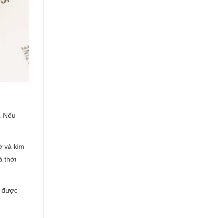
. Nếu
ờ và kim
à thời
ã được