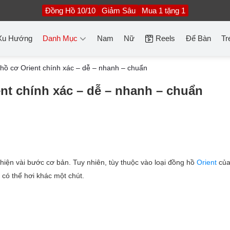
Đồng Hồ 10/10
Giảm Sâu
Mua 1 tặng 1
Xu Hướng
Danh Mục
Nam
Nữ
Reels
Để Bàn
Tr
hồ cơ Orient chính xác – dễ – nhanh – chuẩn
nt chính xác – dễ – nhanh – chuẩn
hiện vài bước cơ bản. Tuy nhiên, tùy thuộc vào loại đồng hồ
Orient
của
 có thể hơi khác một chút.