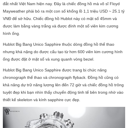
đắt nhất Việt Nam hiện nay. Đây là chiếc đồng hồ mà võ sĩ Floyd
Mayweather phải bỏ ra một con số khổng lồ 1,1 triệu USD ~ 25.1 tỷ
VNĐ để sở hữu. Chiếc đồng hồ Hublot này có mặt số 45mm và
được làm bằng vàng trắng và được đính một số viên kim cương
hình ống.
Hublot Big Bang Unico Sapphire thuộc dòng đồng hồ thể thao
nhưng khá nặng do được cấu tạo từ hơn 600 viên kim cương hình
ống được đặt ở mặt số và xung quanh vòng bezel.
Hublot Big Bang Unico Sapphire được trang bị chức năng
chronograph thể thao và chronograph flyback. Đồng hồ cũng có
khả năng dự trữ năng lượng lên đến 72 giờ và chiếc đồng hồ trông
tuyệt đẹp khi bạn nhìn thấy chuyển động tinh tế bên trong nhờ vào
thiết kế skeleton và kính sapphire cực đẹp.