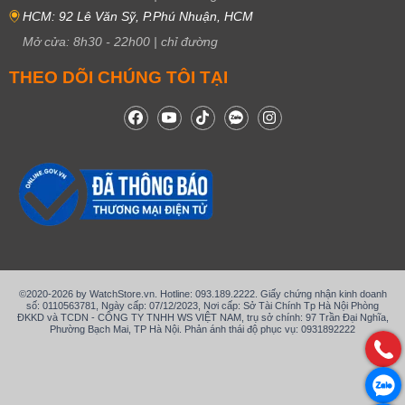
HCM: 92 Lê Văn Sỹ, P.Phú Nhuận, HCM
Mở cửa:
8h30
-
22h00
|
chỉ đường
THEO DÕI CHÚNG TÔI TẠI
©2020-2026 by WatchStore.vn. Hotline: 093.189.2222. Giấy chứng nhận kinh doanh
số: 0110563781, Ngày cấp: 07/12/2023, Nơi cấp: Sở Tài Chính Tp Hà Nội Phòng
ĐKKD và TCDN - CÔNG TY TNHH WS VIỆT NAM, trụ sở chính: 97 Trần Đại Nghĩa,
Phường Bạch Mai, TP Hà Nội. Phản ánh thái độ phục vụ: 0931892222