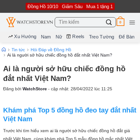
Bỏ
Đồng Hồ 10/10
Giảm Sâu
Mua 1 tặng 1
qua
nội
dung
Tìm
0
kiếm:
Xu Hướng
Reels
Nam
Nữ
Treo Tường
Để Bàn
Tin tức
Hỏi Đáp về Đồng Hồ
Ai là người sở hữu chiếc đồng hồ đắt nhất Việt Nam?
Ai là người sở hữu chiếc đồng hồ
đắt nhất Việt Nam?
Đăng bởi
WatchStore
- cập nhật:
28/04/2022
lúc
11:25
Khám phá Top 5 đồng hồ đeo tay đắt nhất
Việt Nam
Trước khi tìm hiểu xem ai là người sở hữu chiếc đồng hồ đắt giá
nhất Việt Nam, cùng khám phá Top 5 mẫu đồng hồ mắc nhất Việt