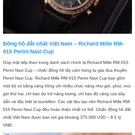
Đồng hồ đắt nhất Việt Nam – Richard Mille RM-
015 Perini Navi Cup
Góp mặt tiếp theo trong danh sách chính là Richard Mille RM-015
Perini Navi Cup – chiếc đồng hồ lấy cảm hứng từ giải đua thuyền
Perini Navi Cup. Richard Mille RM-015 Perini Navi Cup bao gồm
một bộ vỏ bằng vàng hồng với nhiều chức năng như giờ, phút, múi
giờ thứ hai, chỉ báo dự trữ năng lượng, chỉ báo độ căng của dây
dẫn và đặc biệt là tourbillon. Các vật liệu tạo nên Richard Mille RM-
015 Perini Navi Cup đều hoàn thiện nhất có thể. Chiếc đồng hồ đắt
nhất Việt Nam được bán với giá khoảng 375.000 USD ~ 8.5 tỷ
VNĐ.