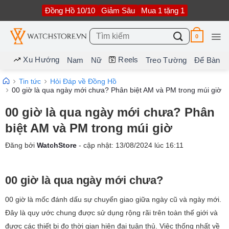
Bỏ
Đồng Hồ 10/10
Giảm Sâu
Mua 1 tặng 1
qua
nội
dung
Tìm
0
kiếm:
Xu Hướng
Reels
Nam
Nữ
Treo Tường
Để Bàn
Tin tức
Hỏi Đáp về Đồng Hồ
00 giờ là qua ngày mới chưa? Phân biệt AM và PM trong múi giờ
00 giờ là qua ngày mới chưa? Phân
biệt AM và PM trong múi giờ
Đăng bởi
WatchStore
- cập nhật:
13/08/2024
lúc
16:11
00 giờ là qua ngày mới chưa?
00 giờ là mốc đánh dấu sự chuyển giao giữa ngày cũ và ngày mới.
Đây là quy ước chung được sử dụng rộng rãi trên toàn thế giới và
được các thiết bị đo thời gian hiện đại tuân thủ. Việc thống nhất về