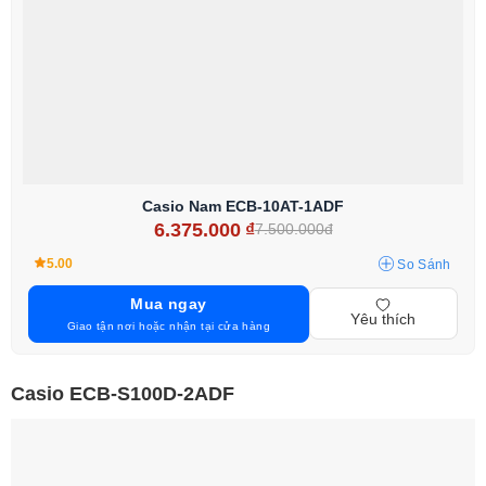
Casio Nam ECB-10AT-1ADF
6.375.000
₫
7.500.000đ
5.00
So Sánh
Mua ngay
Yêu thích
Giao tận nơi hoặc nhận tại cửa hàng
Casio ECB-S100D-2ADF