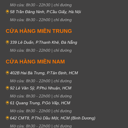
Mở cửa:
8h30
-
22h30
|
chỉ đường
58 Trần Đăng Ninh, P.Cầu Giấy, Hà Nội
Mở cửa:
8h30
-
22h00
|
chỉ đường
CỬA HÀNG MIỀN TRUNG
339 Lê Duẩn, P.Thanh Khê, Đà Nẵng
Mở cửa:
8h30
-
22h00
|
chỉ đường
CỬA HÀNG MIỀN NAM
402B Hai Bà Trưng, P.Tân Định, HCM
Mở cửa:
8h30
-
22h00
|
chỉ đường
92 Lê Văn Sỹ, P.Phú Nhuận, HCM
Mở cửa:
8h30
-
22h00
|
chỉ đường
61 Quang Trung, P.Gò Vấp, HCM
Mở cửa:
8h30
-
22h00
|
chỉ đường
642 CMT8, P.Thủ Dầu Một, HCM (Bình Dương)
Mở cửa:
8h30
-
22h00
|
chỉ đường