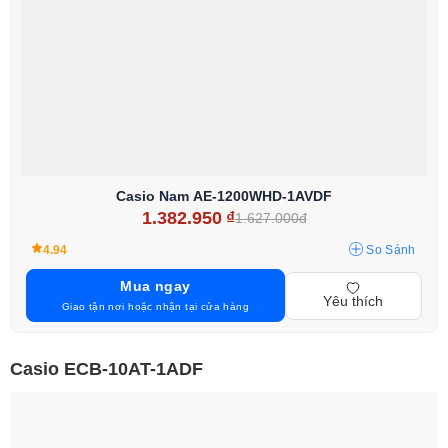
Casio Nam AE-1200WHD-1AVDF
1.382.950
₫
1.627.000đ
4.94
So Sánh
Mua ngay
Yêu thích
Giao tận nơi hoặc nhận tại cửa hàng
Casio ECB-10AT-1ADF