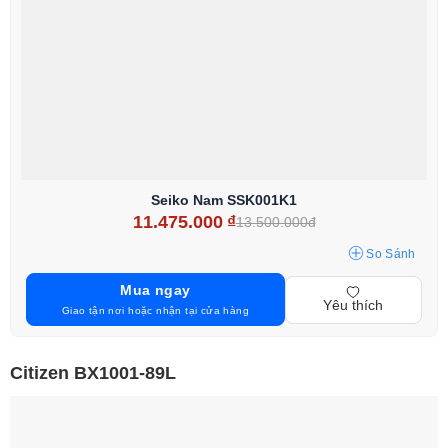
Seiko Nam SSK001K1
11.475.000
₫
13.500.000đ
So Sánh
Mua ngay
Yêu thích
Giao tận nơi hoặc nhận tại cửa hàng
Citizen BX1001-89L