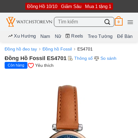
Bỏ
Đồng Hồ 10/10
Giảm Sâu
Mua 1 tặng 1
qua
nội
dung
Tìm
0
kiếm:
Xu Hướng
Reels
Nam
Nữ
Treo Tường
Để Bàn
Đồng hồ đeo tay
Đồng hồ Fossil
ES4701
Đồng Hồ Fossil ES4701
Thông số
So sánh
Yêu thích
Còn hàng