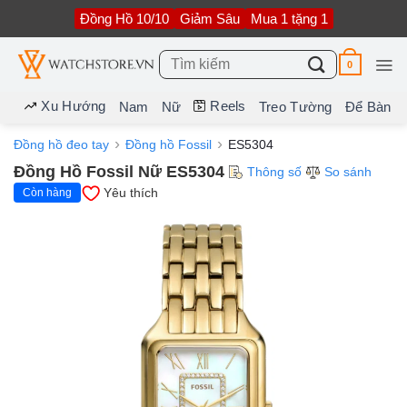
Bỏ
Đồng Hồ 10/10
Giảm Sâu
Mua 1 tặng 1
qua
nội
dung
Tìm
0
kiếm:
Xu Hướng
Reels
Nam
Nữ
Treo Tường
Để Bàn
Đồng hồ đeo tay
Đồng hồ Fossil
ES5304
Đồng Hồ Fossil Nữ ES5304
Thông số
So sánh
Yêu thích
Còn hàng