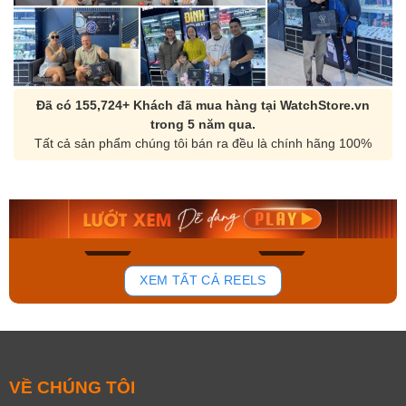
Đã có 155,724+ Khách đã mua hàng tại WatchStore.vn
trong 5 năm qua.
Tất cả sản phẩm chúng tôi bán ra đều là chính hãng 100%
Orient Nam RA-
Casio Nam MTS-
AA0B05R19B
115D-1AVDF
9.480.000₫
2.823.000₫
8.058.000₫
2.399.550₫
Mua ngay
Mua ngay
137
81
XEM TẤT CẢ REELS
VỀ CHÚNG TÔI