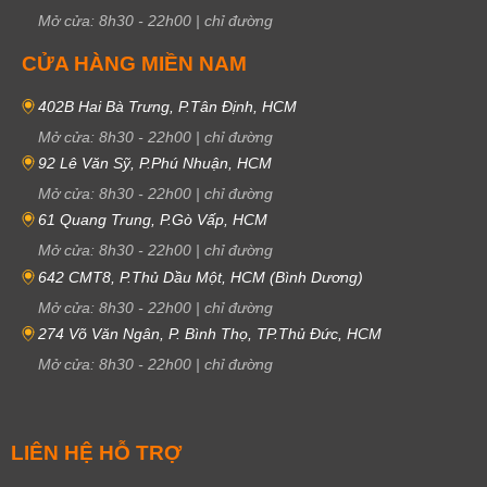
Mở cửa:
8h30
-
22h00
|
chỉ đường
CỬA HÀNG MIỀN NAM
402B Hai Bà Trưng, P.Tân Định, HCM
Mở cửa:
8h30
-
22h00
|
chỉ đường
92 Lê Văn Sỹ, P.Phú Nhuận, HCM
Mở cửa:
8h30
-
22h00
|
chỉ đường
61 Quang Trung, P.Gò Vấp, HCM
Mở cửa:
8h30
-
22h00
|
chỉ đường
642 CMT8, P.Thủ Dầu Một, HCM (Bình Dương)
Mở cửa:
8h30
-
22h00
|
chỉ đường
274 Võ Văn Ngân, P. Bình Thọ, TP.Thủ Đức, HCM
Mở cửa:
8h30
-
22h00
|
chỉ đường
LIÊN HỆ HỖ TRỢ