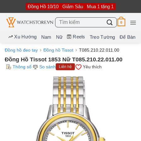
Bỏ
Đồng Hồ 10/10
Giảm Sâu
Mua 1 tặng 1
qua
nội
dung
Tìm
0
kiếm:
Xu Hướng
Reels
Nam
Nữ
Treo Tường
Để Bàn
Đồng hồ đeo tay
Đồng hồ Tissot
T085.210.22.011.00
Đồng Hồ Tissot 1853 Nữ T085.210.22.011.00
Thông số
So sánh
Yêu thích
Liên hệ