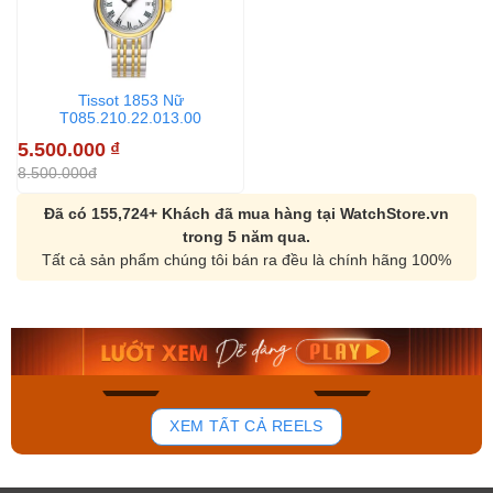
Tissot 1853 Nữ
T085.210.22.013.00
5.500.000
₫
8.500.000đ
Đã có 155,724+ Khách đã mua hàng tại WatchStore.vn
trong 5 năm qua.
Tất cả sản phẩm chúng tôi bán ra đều là chính hãng 100%
Orient Nam RA-
Casio Nam MTS-
AA0B05R19B
115D-1AVDF
9.480.000₫
2.823.000₫
8.058.000₫
2.399.550₫
Mua ngay
Mua ngay
136
81
XEM TẤT CẢ REELS