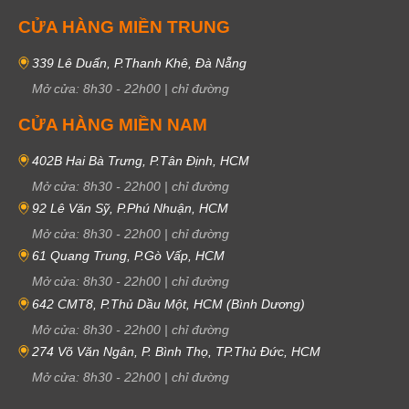
CỬA HÀNG MIỀN TRUNG
339 Lê Duẩn, P.Thanh Khê, Đà Nẵng
Mở cửa:
8h30
-
22h00
|
chỉ đường
CỬA HÀNG MIỀN NAM
402B Hai Bà Trưng, P.Tân Định, HCM
Mở cửa:
8h30
-
22h00
|
chỉ đường
92 Lê Văn Sỹ, P.Phú Nhuận, HCM
Mở cửa:
8h30
-
22h00
|
chỉ đường
61 Quang Trung, P.Gò Vấp, HCM
Mở cửa:
8h30
-
22h00
|
chỉ đường
642 CMT8, P.Thủ Dầu Một, HCM (Bình Dương)
Mở cửa:
8h30
-
22h00
|
chỉ đường
274 Võ Văn Ngân, P. Bình Thọ, TP.Thủ Đức, HCM
Mở cửa:
8h30
-
22h00
|
chỉ đường